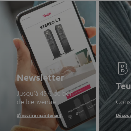
Newsletter
Teu
Jusqu'à 45 € de bon
de bienvenue
Conse
S'inscrire maintenant
Découv