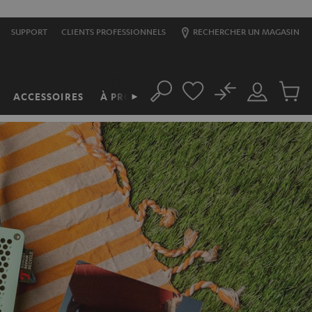
SUPPORT
CLIENTS PROFESSIONNELS
RECHERCHER UN MAGASIN
No
ACCESSOIRES
À PROPOS
►
Rechercher
Mon
Produit
compte
du
panier