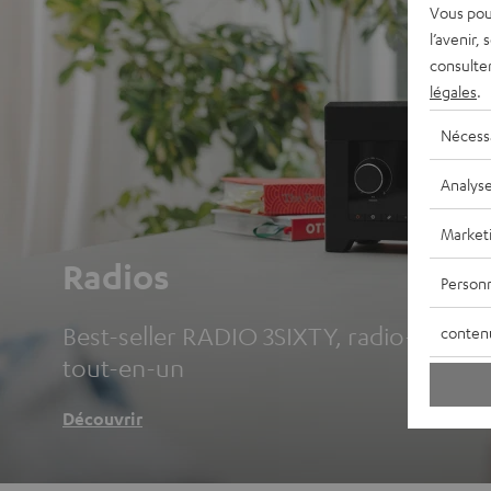
Vous pou
l’avenir,
consulte
légales
.
Nécess
Analys
Market
Radios
Personn
Best-seller RADIO 3SIXTY, radio-réveils 
conten
tout-en-un
Découvrir