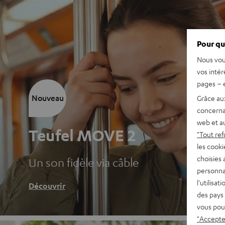
Pour qu
Nous vou
vos intér
pages – é
Nouveau
Grâce au
concerna
web et au
Teufel MOVE 2
"Tout ref
les cooki
choisies 
Un son fidèle via câble
personna
l'utilisa
Découvrir
des pays 
vous pou
"Accepter