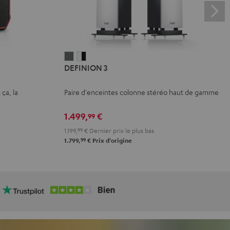
DEFINION
DEFINION
DEFINION 3
3
3
Anthracite
Blanc
 ça, la
Paire d'enceintes colonne stéréo haut de gamme
/
Noir
1.499,
€
99
1.199,
99
€
Dernier prix le plus bas
99
1.799,
€
Prix d'origine