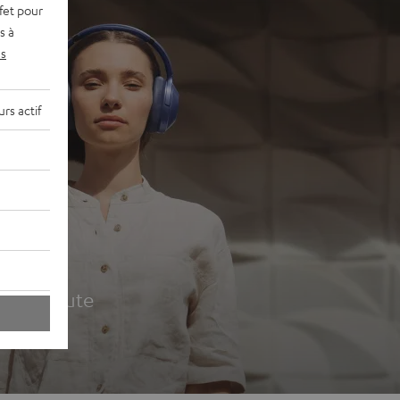
fet pour
s à
s
rs actif
udio
ur la route