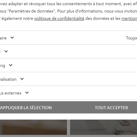
vez adapter et révoquer tous les consentements à tout moment, avec ef
 sous "Paramètres de données". Pour plus d'informations, nous vous inviton
r également notre
politique de confidentialité
des données et les
mention
aire
Toujou
e
ing
alisation
Casques a
hi-fi et systèmes
us externes
Le son Teufel po
APPLIQUER LA SÉLECTION
TOUT ACCEPTER
Vers les produits