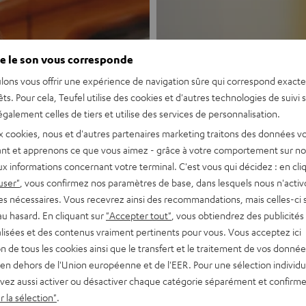
e le son vous corresponde
lons vous offrir une expérience de navigation sûre qui correspond exact
êts. Pour cela, Teufel utilise des cookies et d'autres technologies de suivi 
galement celles de tiers et utilise des services de personnalisation.
Nouveau
x cookies, nous et d'autres partenaires marketing traitons des données v
nt et apprenons ce que vous aimez - grâce à votre comportement sur not
x informations concernant votre terminal. C'est vous qui décidez : en cli
MOTIV® GO
user"
, vous confirmez nos paramètres de base, dans lesquels nous n'acti
es nécessaires. Vous recevrez ainsi des recommandations, mais celles-ci 
au hasard. En cliquant sur
"Accepter tout"
, vous obtiendrez des publicités
Enceinte Bluetoo
lisées et des contenus vraiment pertinents pour vous. Vous acceptez ici
tion de tous les cookies ainsi que le transfert et le traitement de vos donné
Découvrir
en dehors de l'Union européenne et de l'EER. Pour une sélection individu
vez aussi activer ou désactiver chaque catégorie séparément et confirme
 la sélection"
.