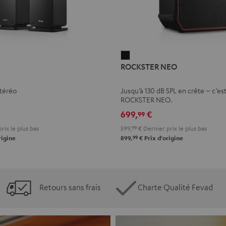
ROCKSTER
ROCKSTER NEO
NEO
Noir
stéréo
Jusqu’à 130 dB SPL en crête – c’est
ROCKSTER NEO.
699,
€
99
rix le plus bas
599,
99
€
Dernier prix le plus bas
99
rigine
899,
€
Prix d'origine
Retours sans frais
Charte Qualité Fevad