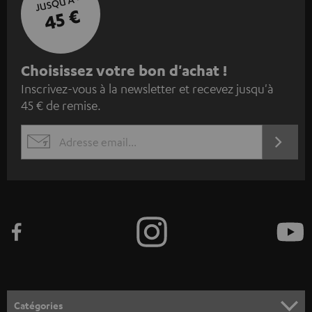
JUSQU'À -
45 €
I
Choisissez votre bon d'achat !
Inscrivez-vous à la newsletter et recevez jusqu'à
n
45 € de remise.
s
c
S'ABO
EMAIL
r
WIDGET
i
v
e
z
-
v
o
Catégories