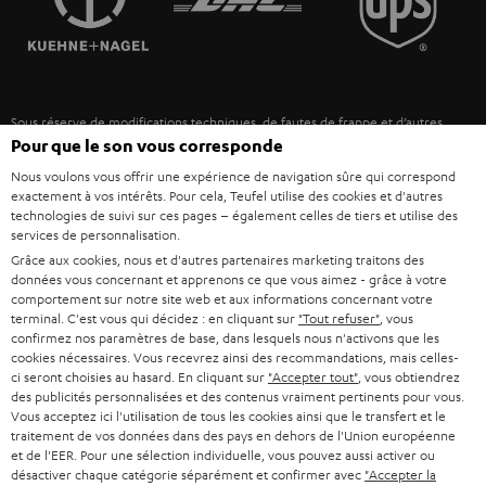
POLOGNE
ULTIMA
MANAGEMENT
ÉCOUTEURS INTRA-AURICULAIRES
ESPAGNE
DEVELOPPEMENT DURABLE
Sous réserve de modifications techniques, de fautes de frappe et d’autres
FANSHOP
VALEURS
Pour que le son vous corresponde
erreurs. Les accessoires figurant sur l’image ne font pas partie du contenu de
ITALIE
livraison. D’éventuels frais d’élimination des batteries sont inclus dans le prix.
NOUVEAUTÉS
Nous voulons vous offrir une expérience de navigation sûre qui correspond
ACCESSIBILITÉ
exactement à vos intérêts. Pour cela, Teufel utilise des cookies et d'autres
USA
©2026 Lautsprecher Teufel GmbH - Tous droits réservés.
technologies de suivi sur ces pages – également celles de tiers et utilise des
services de personnalisation.
Mentions légales
CGV
Politique de confidentialité
Grâce aux cookies, nous et d'autres partenaires marketing traitons des
AUTRES PAYS
données vous concernant et apprenons ce que vous aimez - grâce à votre
Paramètres de confidentialité
EU Data Act
renoncer au contrat ici
comportement sur notre site web et aux informations concernant votre
terminal. C'est vous qui décidez : en cliquant sur
"Tout refuser"
, vous
confirmez nos paramètres de base, dans lesquels nous n'activons que les
cookies nécessaires. Vous recevrez ainsi des recommandations, mais celles-
ci seront choisies au hasard. En cliquant sur
"Accepter tout"
, vous obtiendrez
des publicités personnalisées et des contenus vraiment pertinents pour vous.
Vous acceptez ici l'utilisation de tous les cookies ainsi que le transfert et le
traitement de vos données dans des pays en dehors de l'Union européenne
et de l'EER. Pour une sélection individuelle, vous pouvez aussi activer ou
désactiver chaque catégorie séparément et confirmer avec
"Accepter la