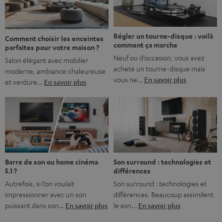
bonne nouvelle, c’est […]
Régler un tourne-disque : voilà
Comment choisir les enceintes
comment ça marche
parfaites pour votre maison ?
Neuf ou d’occasion, vous avez
Salon élégant avec mobilier
acheté un tourne-disque mais
moderne, ambiance chaleureuse
vous ne…
En savoir plus
et verdure…
En savoir plus
Barre de son ou home cinéma
Son surround : technologies et
5.1 ?
différences
Autrefois, si l’on voulait
Son surround : technologies et
impressionner avec un son
différences. Beaucoup assimilent
puissant dans son…
En savoir plus
le son…
En savoir plus