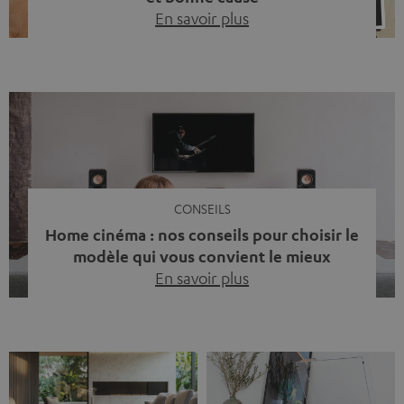
En savoir plus
Quinze ans de Teufel Pays-Bas. Une étape importante
dont nous sommes fiers. Mais au lieu de regarder
uniquement en arrière, nous avons surtout voulu faire
quelque chose qui reflète ce que représente Teufel :
célébrer le pouvoir du son et redonner quelque chose à
la société. La musique fait bien plus que simplement
sonner bien. […]
CONSEILS
Home cinéma : nos conseils pour choisir le
modèle qui vous convient le mieux
En savoir plus
Vous avez déjà ressenti cette petite frustration quand le
son de votre télé n’est pas à la hauteur du spectacle qui
se joue à l’écran ? La scène d’action manque de punch, le
dialogue est couvert par un bruit de fond… et adieu
l’immersion. Rassurez-vous, on a tous vécu ça. Mais la