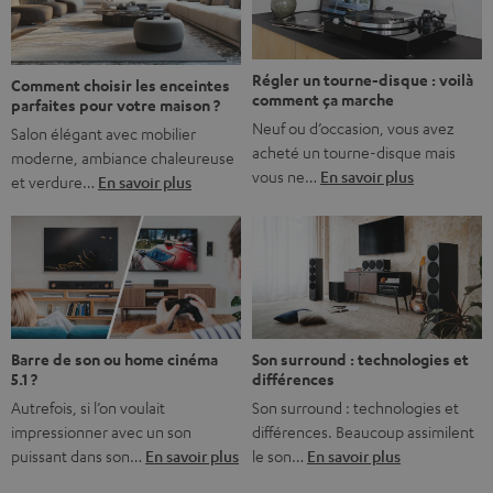
bonne nouvelle, c’est […]
Régler un tourne-disque : voilà
Comment choisir les enceintes
comment ça marche
parfaites pour votre maison ?
Neuf ou d’occasion, vous avez
Salon élégant avec mobilier
acheté un tourne-disque mais
moderne, ambiance chaleureuse
vous ne…
En savoir plus
et verdure…
En savoir plus
Barre de son ou home cinéma
Son surround : technologies et
5.1 ?
différences
Autrefois, si l’on voulait
Son surround : technologies et
impressionner avec un son
différences. Beaucoup assimilent
puissant dans son…
En savoir plus
le son…
En savoir plus