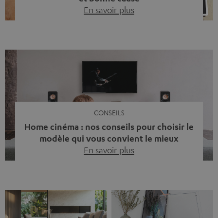
En savoir plus
Quinze ans de Teufel Pays-Bas. Une étape importante
dont nous sommes fiers. Mais au lieu de regarder
uniquement en arrière, nous avons surtout voulu faire
quelque chose qui reflète ce que représente Teufel :
célébrer le pouvoir du son et redonner quelque chose à
la société. La musique fait bien plus que simplement
sonner bien. […]
CONSEILS
Home cinéma : nos conseils pour choisir le
modèle qui vous convient le mieux
En savoir plus
Vous avez déjà ressenti cette petite frustration quand le
son de votre télé n’est pas à la hauteur du spectacle qui
se joue à l’écran ? La scène d’action manque de punch, le
dialogue est couvert par un bruit de fond… et adieu
l’immersion. Rassurez-vous, on a tous vécu ça. Mais la