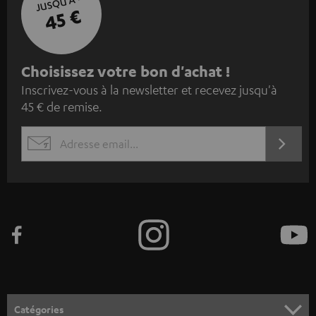
JUSQU'À -
45 €
I
Choisissez votre bon d'achat !
Inscrivez-vous à la newsletter et recevez jusqu'à
n
45 € de remise.
s
c
S'ABO
EMAIL
r
WIDGET
i
v
e
z
-
v
o
Catégories