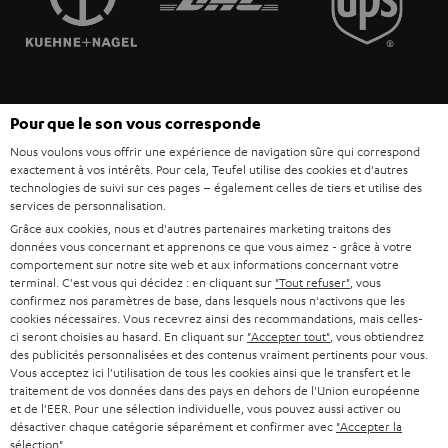
POLOGNE
ULTIMA
MANAGEMENT
ÉCOUTEURS INTRA-AURICULAIRES
ESPAGNE
DEVELOPPEMENT DURABLE
Sous réserve de modifications techniques, de fautes de frappe et d’autres
FANSHOP
Pour que le son vous corresponde
VALEURS
erreurs. Les accessoires figurant sur l’image ne font pas partie du contenu de
ITALIE
Nous voulons vous offrir une expérience de navigation sûre qui correspond
livraison. D’éventuels frais d’élimination des batteries sont inclus dans le prix.
NOUVEAUTÉS
exactement à vos intérêts. Pour cela, Teufel utilise des cookies et d'autres
ACCESSIBILITÉ
technologies de suivi sur ces pages – également celles de tiers et utilise des
USA
©2026 Lautsprecher Teufel GmbH - Tous droits réservés.
services de personnalisation.
Grâce aux cookies, nous et d'autres partenaires marketing traitons des
Mentions légales
CGV
Politique de confidentialité
données vous concernant et apprenons ce que vous aimez - grâce à votre
AUTRES PAYS
Paramètres de confidentialité
EU Data Act
renoncer au contrat ici
comportement sur notre site web et aux informations concernant votre
terminal. C'est vous qui décidez : en cliquant sur
"Tout refuser"
, vous
confirmez nos paramètres de base, dans lesquels nous n'activons que les
cookies nécessaires. Vous recevrez ainsi des recommandations, mais celles-
ci seront choisies au hasard. En cliquant sur
"Accepter tout"
, vous obtiendrez
des publicités personnalisées et des contenus vraiment pertinents pour vous.
Vous acceptez ici l'utilisation de tous les cookies ainsi que le transfert et le
traitement de vos données dans des pays en dehors de l'Union européenne
et de l'EER. Pour une sélection individuelle, vous pouvez aussi activer ou
désactiver chaque catégorie séparément et confirmer avec
"Accepter la
sélection"
.