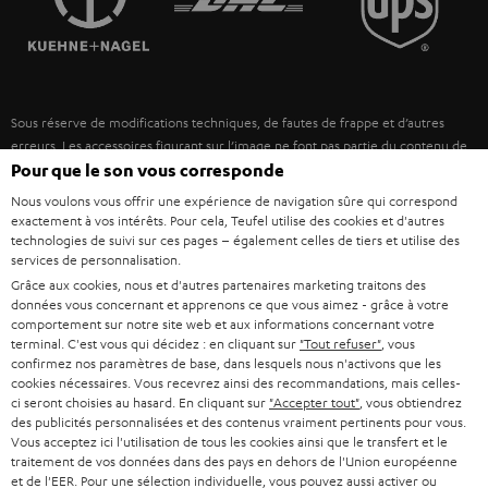
POLOGNE
ULTIMA
MANAGEMENT
ÉCOUTEURS INTRA-AURICULAIRES
ESPAGNE
DEVELOPPEMENT DURABLE
Sous réserve de modifications techniques, de fautes de frappe et d’autres
FANSHOP
VALEURS
erreurs. Les accessoires figurant sur l’image ne font pas partie du contenu de
ITALIE
livraison. D’éventuels frais d’élimination des batteries sont inclus dans le prix.
Pour que le son vous corresponde
NOUVEAUTÉS
ACCESSIBILITÉ
Nous voulons vous offrir une expérience de navigation sûre qui correspond
USA
©2026 Lautsprecher Teufel GmbH - Tous droits réservés.
exactement à vos intérêts. Pour cela, Teufel utilise des cookies et d'autres
technologies de suivi sur ces pages – également celles de tiers et utilise des
services de personnalisation.
Mentions légales
CGV
Politique de confidentialité
AUTRES PAYS
Grâce aux cookies, nous et d'autres partenaires marketing traitons des
Paramètres de confidentialité
EU Data Act
renoncer au contrat ici
données vous concernant et apprenons ce que vous aimez - grâce à votre
comportement sur notre site web et aux informations concernant votre
terminal. C'est vous qui décidez : en cliquant sur
"Tout refuser"
, vous
confirmez nos paramètres de base, dans lesquels nous n'activons que les
cookies nécessaires. Vous recevrez ainsi des recommandations, mais celles-
ci seront choisies au hasard. En cliquant sur
"Accepter tout"
, vous obtiendrez
des publicités personnalisées et des contenus vraiment pertinents pour vous.
Vous acceptez ici l'utilisation de tous les cookies ainsi que le transfert et le
traitement de vos données dans des pays en dehors de l'Union européenne
et de l'EER. Pour une sélection individuelle, vous pouvez aussi activer ou