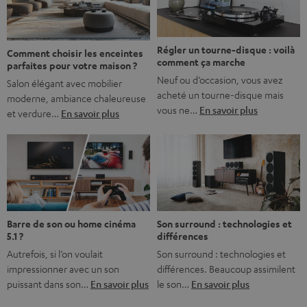
bonne nouvelle, c’est […]
Régler un tourne-disque : voilà
Comment choisir les enceintes
comment ça marche
parfaites pour votre maison ?
Neuf ou d’occasion, vous avez
Salon élégant avec mobilier
acheté un tourne-disque mais
moderne, ambiance chaleureuse
vous ne…
En savoir plus
et verdure…
En savoir plus
Barre de son ou home cinéma
Son surround : technologies et
5.1 ?
différences
Autrefois, si l’on voulait
Son surround : technologies et
impressionner avec un son
différences. Beaucoup assimilent
puissant dans son…
En savoir plus
le son…
En savoir plus