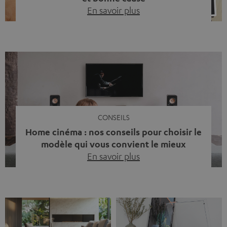
En savoir plus
Quinze ans de Teufel Pays-Bas. Une étape importante
dont nous sommes fiers. Mais au lieu de regarder
uniquement en arrière, nous avons surtout voulu faire
quelque chose qui reflète ce que représente Teufel :
célébrer le pouvoir du son et redonner quelque chose à
la société. La musique fait bien plus que simplement
sonner bien. […]
CONSEILS
Home cinéma : nos conseils pour choisir le
modèle qui vous convient le mieux
En savoir plus
Vous avez déjà ressenti cette petite frustration quand le
son de votre télé n’est pas à la hauteur du spectacle qui
se joue à l’écran ? La scène d’action manque de punch, le
dialogue est couvert par un bruit de fond… et adieu
l’immersion. Rassurez-vous, on a tous vécu ça. Mais la