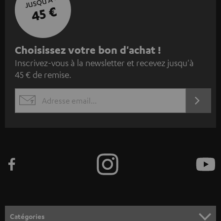
JUSQU'À -
45 €
I
Choisissez votre bon d'achat !
Inscrivez-vous à la newsletter et recevez jusqu'à
n
45 € de remise.
s
c
S'ABO
EMAIL
r
WIDGET
i
v
e
z
-
v
o
Catégories