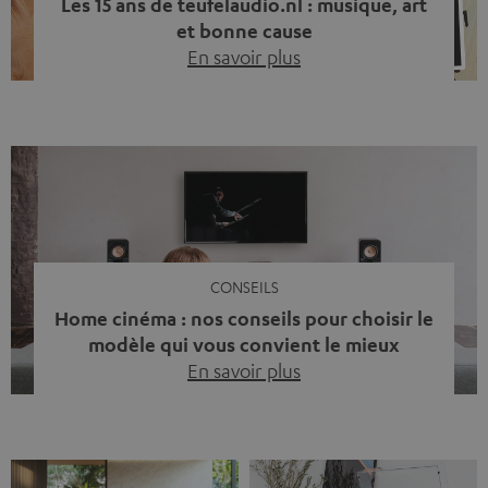
Les 15 ans de teufelaudio.nl : musique, art
et bonne cause
En savoir plus
Quinze ans de Teufel Pays-Bas. Une étape importante
dont nous sommes fiers. Mais au lieu de regarder
uniquement en arrière, nous avons surtout voulu faire
quelque chose qui reflète ce que représente Teufel :
célébrer le pouvoir du son et redonner quelque chose à
la société. La musique fait bien plus que simplement
sonner bien. […]
CONSEILS
Home cinéma : nos conseils pour choisir le
modèle qui vous convient le mieux
En savoir plus
Vous avez déjà ressenti cette petite frustration quand le
son de votre télé n’est pas à la hauteur du spectacle qui
se joue à l’écran ? La scène d’action manque de punch, le
dialogue est couvert par un bruit de fond… et adieu