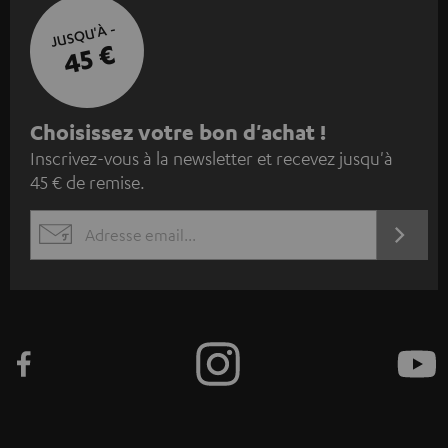
JUSQU'À -
45 €
I
Choisissez votre bon d'achat !
Inscrivez-vous à la newsletter et recevez jusqu'à
n
45 € de remise.
s
c
S'ABO
EMAIL
r
WIDGET
i
v
e
z
-
v