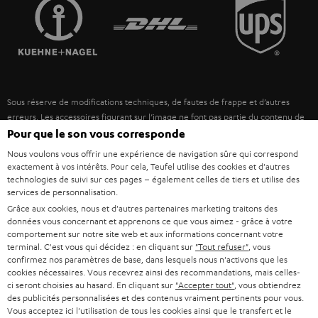
FRANCE
r
ENCEINTES
L’HISTOIRE DE TEUFEL
POLOGNE
ULTIMA
MANAGEMENT
ÉCOUTEURS INTRA-AURICULAIRES
ESPAGNE
DEVELOPPEMENT DURABLE
Sous réserve de modifications techniques, de fautes de frappe et d’autres
FANSHOP
VALEURS
erreurs. Les accessoires figurant sur l’image ne font pas partie du contenu de
ITALIE
livraison. D’éventuels frais d’élimination des batteries sont inclus dans le prix.
Pour que le son vous corresponde
NOUVEAUTÉS
ACCESSIBILITÉ
Nous voulons vous offrir une expérience de navigation sûre qui correspond
USA
©2026 Lautsprecher Teufel GmbH - Tous droits réservés.
exactement à vos intérêts. Pour cela, Teufel utilise des cookies et d'autres
technologies de suivi sur ces pages – également celles de tiers et utilise des
services de personnalisation.
Mentions légales
CGV
Politique de confidentialité
AUTRES PAYS
Grâce aux cookies, nous et d'autres partenaires marketing traitons des
Paramètres de confidentialité
EU Data Act
renoncer au contrat ici
données vous concernant et apprenons ce que vous aimez - grâce à votre
comportement sur notre site web et aux informations concernant votre
terminal. C'est vous qui décidez : en cliquant sur
"Tout refuser"
, vous
confirmez nos paramètres de base, dans lesquels nous n'activons que les
cookies nécessaires. Vous recevrez ainsi des recommandations, mais celles-
ci seront choisies au hasard. En cliquant sur
"Accepter tout"
, vous obtiendrez
des publicités personnalisées et des contenus vraiment pertinents pour vous.
Vous acceptez ici l'utilisation de tous les cookies ainsi que le transfert et le