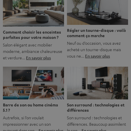
l’immersion. Rassurez-vous, on a tous vécu ça. Mais la
bonne nouvelle, c’est […]
Régler un tourne-disque : voilà
Comment choisir les enceintes
comment ça marche
parfaites pour votre maison ?
Neuf ou d’occasion, vous avez
Salon élégant avec mobilier
acheté un tourne-disque mais
moderne, ambiance chaleureuse
vous ne…
En savoir plus
et verdure…
En savoir plus
Barre de son ou home cinéma
Son surround : technologies et
5.1 ?
différences
Autrefois, si l’on voulait
Son surround : technologies et
impressionner avec un son
différences. Beaucoup assimilent
puissant dans son…
En savoir plus
le son…
En savoir plus