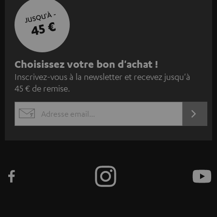
JUSQU'À -
45 €
I
Choisissez votre bon d'achat !
Inscrivez-vous à la newsletter et recevez jusqu'à
n
45 € de remise.
s
c
S'ABO
EMAIL
r
WIDGET
i
v
e
z
-
v