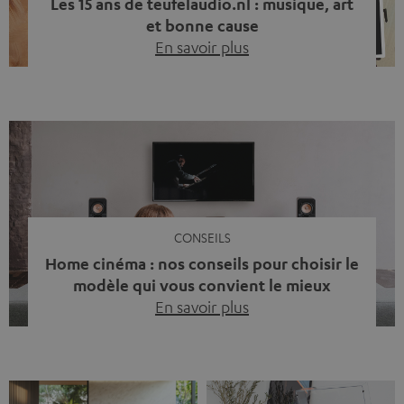
Les 15 ans de teufelaudio.nl : musique, art
et bonne cause
En savoir plus
Quinze ans de Teufel Pays-Bas. Une étape importante
dont nous sommes fiers. Mais au lieu de regarder
uniquement en arrière, nous avons surtout voulu faire
quelque chose qui reflète ce que représente Teufel :
célébrer le pouvoir du son et redonner quelque chose à
la société. La musique fait bien plus que simplement
sonner bien. […]
CONSEILS
Home cinéma : nos conseils pour choisir le
modèle qui vous convient le mieux
En savoir plus
Vous avez déjà ressenti cette petite frustration quand le
son de votre télé n’est pas à la hauteur du spectacle qui
se joue à l’écran ? La scène d’action manque de punch, le
dialogue est couvert par un bruit de fond… et adieu