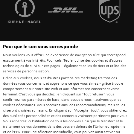
FRANCE
r
ENCEINTES
L’HISTOIRE DE TEUFEL
POLOGNE
ULTIMA
MANAGEMENT
ÉCOUTEURS INTRA-AURICULAIRES
ESPAGNE
DEVELOPPEMENT DURABLE
Sous réserve de modifications techniques, de fautes de frappe et d’autres
FANSHOP
Pour que le son vous corresponde
VALEURS
erreurs. Les accessoires figurant sur l’image ne font pas partie du contenu de
ITALIE
Nous voulons vous offrir une expérience de navigation sûre qui correspond
livraison. D’éventuels frais d’élimination des batteries sont inclus dans le prix.
NOUVEAUTÉS
exactement à vos intérêts. Pour cela, Teufel utilise des cookies et d'autres
ACCESSIBILITÉ
technologies de suivi sur ces pages – également celles de tiers et utilise des
USA
©2026 Lautsprecher Teufel GmbH - Tous droits réservés.
services de personnalisation.
Grâce aux cookies, nous et d'autres partenaires marketing traitons des
Mentions légales
CGV
Politique de confidentialité
données vous concernant et apprenons ce que vous aimez - grâce à votre
AUTRES PAYS
Paramètres de confidentialité
EU Data Act
renoncer au contrat ici
comportement sur notre site web et aux informations concernant votre
terminal. C'est vous qui décidez : en cliquant sur
"Tout refuser"
, vous
confirmez nos paramètres de base, dans lesquels nous n'activons que les
cookies nécessaires. Vous recevrez ainsi des recommandations, mais celles-
ci seront choisies au hasard. En cliquant sur
"Accepter tout"
, vous obtiendrez
des publicités personnalisées et des contenus vraiment pertinents pour vous.
Vous acceptez ici l'utilisation de tous les cookies ainsi que le transfert et le
traitement de vos données dans des pays en dehors de l'Union européenne
et de l'EER. Pour une sélection individuelle, vous pouvez aussi activer ou