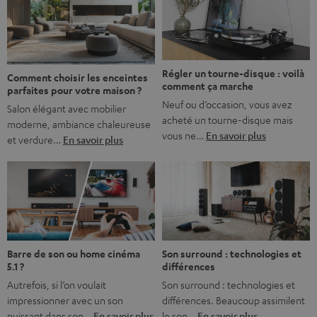
l’immersion. Rassurez-vous, on a tous vécu ça. Mais la
bonne nouvelle, c’est […]
Régler un tourne-disque : voilà
Comment choisir les enceintes
comment ça marche
parfaites pour votre maison ?
Neuf ou d’occasion, vous avez
Salon élégant avec mobilier
acheté un tourne-disque mais
moderne, ambiance chaleureuse
vous ne…
En savoir plus
et verdure…
En savoir plus
Barre de son ou home cinéma
Son surround : technologies et
5.1 ?
différences
Autrefois, si l’on voulait
Son surround : technologies et
impressionner avec un son
différences. Beaucoup assimilent
puissant dans son…
En savoir plus
le son…
En savoir plus