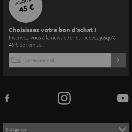
JUSQU'À -
45 €
I
Choisissez votre bon d'achat !
Inscrivez-vous à la newsletter et recevez jusqu'à
n
45 € de remise.
s
c
S'ABO
EMAIL
r
WIDGET
i
v
e
z
-
v
o
Catégories