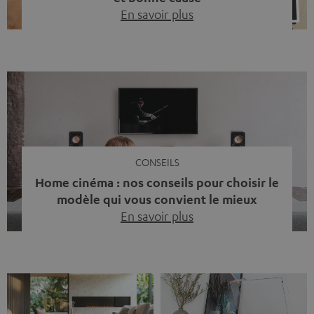
En savoir plus
Quinze ans de Teufel Pays-Bas. Une étape importante
dont nous sommes fiers. Mais au lieu de regarder
uniquement en arrière, nous avons surtout voulu faire
quelque chose qui reflète ce que représente Teufel :
célébrer le pouvoir du son et redonner quelque chose à
la société. La musique fait bien plus que simplement
sonner bien. […]
CONSEILS
Home cinéma : nos conseils pour choisir le
modèle qui vous convient le mieux
En savoir plus
Vous avez déjà ressenti cette petite frustration quand le
son de votre télé n’est pas à la hauteur du spectacle qui
se joue à l’écran ? La scène d’action manque de punch, le
dialogue est couvert par un bruit de fond… et adieu
l’immersion. Rassurez-vous, on a tous vécu ça. Mais la