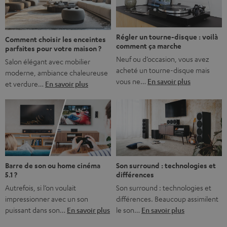
bonne nouvelle, c’est […]
Régler un tourne-disque : voilà
Comment choisir les enceintes
comment ça marche
parfaites pour votre maison ?
Neuf ou d’occasion, vous avez
Salon élégant avec mobilier
acheté un tourne-disque mais
moderne, ambiance chaleureuse
vous ne…
En savoir plus
et verdure…
En savoir plus
Barre de son ou home cinéma
Son surround : technologies et
5.1 ?
différences
Autrefois, si l’on voulait
Son surround : technologies et
impressionner avec un son
différences. Beaucoup assimilent
puissant dans son…
En savoir plus
le son…
En savoir plus