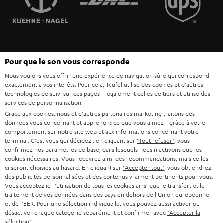
POLOGNE
ULTIMA
MANAGEMENT
ÉCOUTEURS INTRA-AURICULAIRES
ESPAGNE
DEVELOPPEMENT DURABLE
Sous réserve de modifications techniques, de fautes de frappe et d’autres
FANSHOP
Pour que le son vous corresponde
VALEURS
erreurs. Les accessoires figurant sur l’image ne font pas partie du contenu de
ITALIE
Nous voulons vous offrir une expérience de navigation sûre qui correspond
livraison. D’éventuels frais d’élimination des batteries sont inclus dans le prix.
NOUVEAUTÉS
exactement à vos intérêts. Pour cela, Teufel utilise des cookies et d'autres
ACCESSIBILITÉ
technologies de suivi sur ces pages – également celles de tiers et utilise des
USA
©2026 Lautsprecher Teufel GmbH - Tous droits réservés.
services de personnalisation.
Grâce aux cookies, nous et d'autres partenaires marketing traitons des
Mentions légales
CGV
Politique de confidentialité
données vous concernant et apprenons ce que vous aimez - grâce à votre
AUTRES PAYS
Paramètres de confidentialité
EU Data Act
renoncer au contrat ici
comportement sur notre site web et aux informations concernant votre
terminal. C'est vous qui décidez : en cliquant sur
"Tout refuser"
, vous
confirmez nos paramètres de base, dans lesquels nous n'activons que les
cookies nécessaires. Vous recevrez ainsi des recommandations, mais celles-
ci seront choisies au hasard. En cliquant sur
"Accepter tout"
, vous obtiendrez
des publicités personnalisées et des contenus vraiment pertinents pour vous.
Vous acceptez ici l'utilisation de tous les cookies ainsi que le transfert et le
traitement de vos données dans des pays en dehors de l'Union européenne
et de l'EER. Pour une sélection individuelle, vous pouvez aussi activer ou
désactiver chaque catégorie séparément et confirmer avec
"Accepter la
sélection"
.