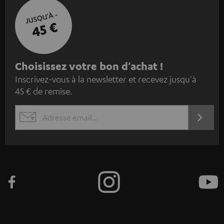
JUSQU'À -
45 €
I
Choisissez votre bon d'achat !
Inscrivez-vous à la newsletter et recevez jusqu'à
n
45 € de remise.
s
c
S'ABO
EMAIL
r
WIDGET
i
v
e
z
-
v