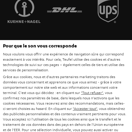
FRANCE
r
ENCEINTES
L’HISTOIRE DE TEUFEL
POLOGNE
ULTIMA
MANAGEMENT
ÉCOUTEURS INTRA-AURICULAIRES
ESPAGNE
DEVELOPPEMENT DURABLE
Sous réserve de modifications techniques, de fautes de frappe et d’autres
FANSHOP
Pour que le son vous corresponde
VALEURS
erreurs. Les accessoires figurant sur l’image ne font pas partie du contenu de
ITALIE
Nous voulons vous offrir une expérience de navigation sûre qui correspond
livraison. D’éventuels frais d’élimination des batteries sont inclus dans le prix.
NOUVEAUTÉS
exactement à vos intérêts. Pour cela, Teufel utilise des cookies et d'autres
ACCESSIBILITÉ
technologies de suivi sur ces pages – également celles de tiers et utilise des
USA
©2026 Lautsprecher Teufel GmbH - Tous droits réservés.
services de personnalisation.
Grâce aux cookies, nous et d'autres partenaires marketing traitons des
Mentions légales
CGV
Politique de confidentialité
données vous concernant et apprenons ce que vous aimez - grâce à votre
AUTRES PAYS
Paramètres de confidentialité
EU Data Act
renoncer au contrat ici
comportement sur notre site web et aux informations concernant votre
terminal. C'est vous qui décidez : en cliquant sur
"Tout refuser"
, vous
confirmez nos paramètres de base, dans lesquels nous n'activons que les
cookies nécessaires. Vous recevrez ainsi des recommandations, mais celles-
ci seront choisies au hasard. En cliquant sur
"Accepter tout"
, vous obtiendrez
des publicités personnalisées et des contenus vraiment pertinents pour vous.
Vous acceptez ici l'utilisation de tous les cookies ainsi que le transfert et le
traitement de vos données dans des pays en dehors de l'Union européenne
et de l'EER. Pour une sélection individuelle, vous pouvez aussi activer ou