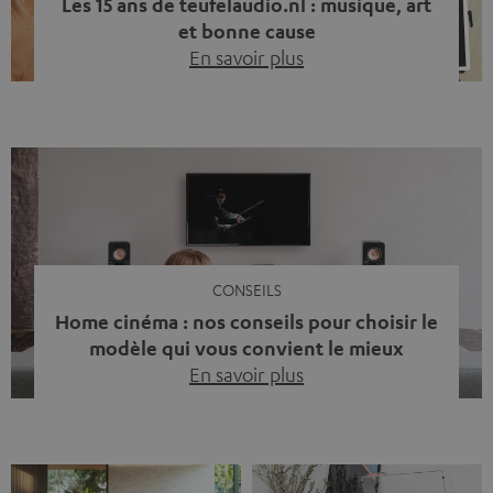
Les 15 ans de teufelaudio.nl : musique, art
et bonne cause
En savoir plus
Quinze ans de Teufel Pays-Bas. Une étape importante
dont nous sommes fiers. Mais au lieu de regarder
uniquement en arrière, nous avons surtout voulu faire
quelque chose qui reflète ce que représente Teufel :
célébrer le pouvoir du son et redonner quelque chose à
la société. La musique fait bien plus que simplement
sonner bien. […]
CONSEILS
Home cinéma : nos conseils pour choisir le
modèle qui vous convient le mieux
En savoir plus
Vous avez déjà ressenti cette petite frustration quand le
son de votre télé n’est pas à la hauteur du spectacle qui
se joue à l’écran ? La scène d’action manque de punch, le
dialogue est couvert par un bruit de fond… et adieu