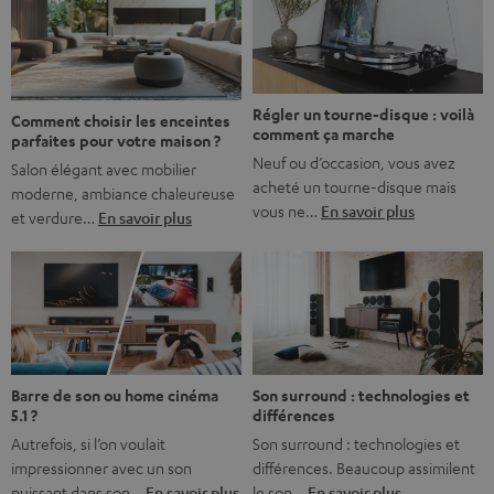
l’immersion. Rassurez-vous, on a tous vécu ça. Mais la
bonne nouvelle, c’est […]
Régler un tourne-disque : voilà
Comment choisir les enceintes
comment ça marche
parfaites pour votre maison ?
Neuf ou d’occasion, vous avez
Salon élégant avec mobilier
acheté un tourne-disque mais
moderne, ambiance chaleureuse
vous ne…
En savoir plus
et verdure…
En savoir plus
Barre de son ou home cinéma
Son surround : technologies et
5.1 ?
différences
Autrefois, si l’on voulait
Son surround : technologies et
impressionner avec un son
différences. Beaucoup assimilent
puissant dans son…
En savoir plus
le son…
En savoir plus