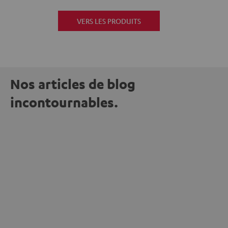
VERS LES PRODUITS
Nos articles de blog
incontournables.
L'UNIVERS TEUFEL
Les 15 ans de teufelaudio.nl : musique, art
et bonne cause