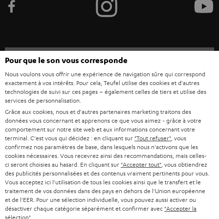
POLOGNE
ULTIMA
MANAGEMENT
ÉCOUTEURS INTRA-AURICULAIRES
ESPAGNE
DEVELOPPEMENT DURABLE
Sous réserve de modifications techniques, de fautes de frappe et d’autres
FANSHOP
Pour que le son vous corresponde
VALEURS
erreurs. Les accessoires figurant sur l’image ne font pas partie du contenu de
ITALIE
Nous voulons vous offrir une expérience de navigation sûre qui correspond
livraison. D’éventuels frais d’élimination des batteries sont inclus dans le prix.
NOUVEAUTÉS
exactement à vos intérêts. Pour cela, Teufel utilise des cookies et d'autres
ACCESSIBILITÉ
technologies de suivi sur ces pages – également celles de tiers et utilise des
USA
©2026 Lautsprecher Teufel GmbH - Tous droits réservés.
services de personnalisation.
Grâce aux cookies, nous et d'autres partenaires marketing traitons des
Mentions légales
CGV
Politique de confidentialité
données vous concernant et apprenons ce que vous aimez - grâce à votre
AUTRES PAYS
Paramètres de confidentialité
EU Data Act
renoncer au contrat ici
comportement sur notre site web et aux informations concernant votre
terminal. C'est vous qui décidez : en cliquant sur
"Tout refuser"
, vous
confirmez nos paramètres de base, dans lesquels nous n'activons que les
cookies nécessaires. Vous recevrez ainsi des recommandations, mais celles-
ci seront choisies au hasard. En cliquant sur
"Accepter tout"
, vous obtiendrez
des publicités personnalisées et des contenus vraiment pertinents pour vous.
Vous acceptez ici l'utilisation de tous les cookies ainsi que le transfert et le
traitement de vos données dans des pays en dehors de l'Union européenne
et de l'EER. Pour une sélection individuelle, vous pouvez aussi activer ou
désactiver chaque catégorie séparément et confirmer avec
"Accepter la
sélection"
.