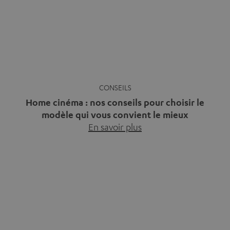
bonne nouvelle, c’est […]
Régler un tourne-disque : voilà
Comment choisir les enceintes
comment ça marche
parfaites pour votre maison ?
Neuf ou d’occasion, vous avez
Salon élégant avec mobilier
acheté un tourne-disque mais
moderne, ambiance chaleureuse
vous ne…
En savoir plus
et verdure…
En savoir plus
Barre de son ou home cinéma
Son surround : technologies et
5.1 ?
différences
Autrefois, si l’on voulait
Son surround : technologies et
impressionner avec un son
différences. Beaucoup assimilent
puissant dans son…
En savoir plus
le son…
En savoir plus