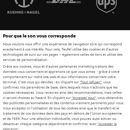
POLOGNE
ULTIMA
MANAGEMENT
ÉCOUTEURS INTRA-AURICULAIRES
ESPAGNE
DEVELOPPEMENT DURABLE
Sous réserve de modifications techniques, de fautes de frappe et d’autres
FANSHOP
Pour que le son vous corresponde
VALEURS
erreurs. Les accessoires figurant sur l’image ne font pas partie du contenu de
ITALIE
Nous voulons vous offrir une expérience de navigation sûre qui correspond
livraison. D’éventuels frais d’élimination des batteries sont inclus dans le prix.
NOUVEAUTÉS
exactement à vos intérêts. Pour cela, Teufel utilise des cookies et d'autres
ACCESSIBILITÉ
technologies de suivi sur ces pages – également celles de tiers et utilise des
USA
©2026 Lautsprecher Teufel GmbH - Tous droits réservés.
services de personnalisation.
Grâce aux cookies, nous et d'autres partenaires marketing traitons des
Mentions légales
CGV
Politique de confidentialité
données vous concernant et apprenons ce que vous aimez - grâce à votre
AUTRES PAYS
Paramètres de confidentialité
EU Data Act
renoncer au contrat ici
comportement sur notre site web et aux informations concernant votre
terminal. C'est vous qui décidez : en cliquant sur
"Tout refuser"
, vous
confirmez nos paramètres de base, dans lesquels nous n'activons que les
cookies nécessaires. Vous recevrez ainsi des recommandations, mais celles-
ci seront choisies au hasard. En cliquant sur
"Accepter tout"
, vous obtiendrez
des publicités personnalisées et des contenus vraiment pertinents pour vous.
Vous acceptez ici l'utilisation de tous les cookies ainsi que le transfert et le
traitement de vos données dans des pays en dehors de l'Union européenne
et de l'EER. Pour une sélection individuelle, vous pouvez aussi activer ou
désactiver chaque catégorie séparément et confirmer avec
"Accepter la
sélection"
.