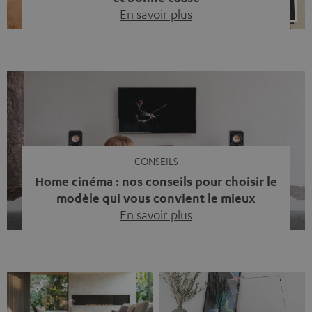
En savoir plus
Quinze ans de Teufel Pays-Bas. Une étape importante
dont nous sommes fiers. Mais au lieu de regarder
uniquement en arrière, nous avons surtout voulu faire
quelque chose qui reflète ce que représente Teufel :
célébrer le pouvoir du son et redonner quelque chose à
la société. La musique fait bien plus que simplement
sonner bien. […]
CONSEILS
Home cinéma : nos conseils pour choisir le
modèle qui vous convient le mieux
En savoir plus
Vous avez déjà ressenti cette petite frustration quand le
son de votre télé n’est pas à la hauteur du spectacle qui
se joue à l’écran ? La scène d’action manque de punch, le
dialogue est couvert par un bruit de fond… et adieu
l’immersion. Rassurez-vous, on a tous vécu ça. Mais la