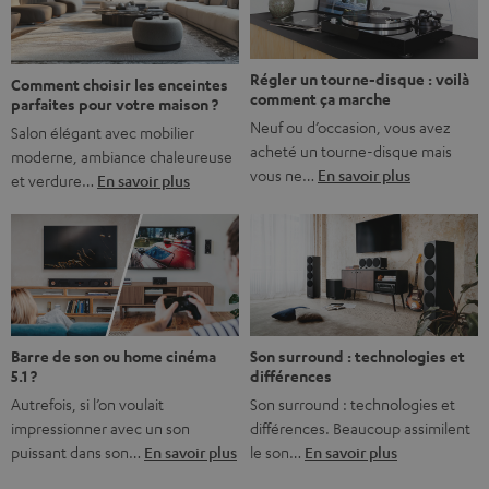
bonne nouvelle, c’est […]
Régler un tourne-disque : voilà
Comment choisir les enceintes
comment ça marche
parfaites pour votre maison ?
Neuf ou d’occasion, vous avez
Salon élégant avec mobilier
acheté un tourne-disque mais
moderne, ambiance chaleureuse
vous ne…
En savoir plus
et verdure…
En savoir plus
Barre de son ou home cinéma
Son surround : technologies et
5.1 ?
différences
Autrefois, si l’on voulait
Son surround : technologies et
impressionner avec un son
différences. Beaucoup assimilent
puissant dans son…
En savoir plus
le son…
En savoir plus