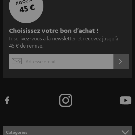
JUSQU'À -
45 €
I
Choisissez votre bon d'achat !
Inscrivez-vous à la newsletter et recevez jusqu'à
n
45 € de remise.
s
c
S'ABO
EMAIL
r
WIDGET
i
v
e
z
-
v
o
Catégories