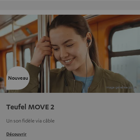
ns frais
Charte Qualité Feva
Nouveau
Teufel MOVE 2
Un son fidèle via câble
Découvrir