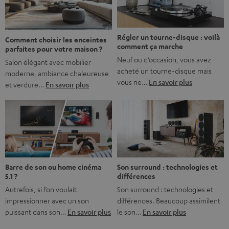
bonne nouvelle, c’est […]
Régler un tourne-disque : voilà
Comment choisir les enceintes
comment ça marche
parfaites pour votre maison ?
Neuf ou d’occasion, vous avez
Salon élégant avec mobilier
acheté un tourne-disque mais
moderne, ambiance chaleureuse
vous ne…
En savoir plus
et verdure…
En savoir plus
Barre de son ou home cinéma
Son surround : technologies et
5.1 ?
différences
Autrefois, si l’on voulait
Son surround : technologies et
impressionner avec un son
différences. Beaucoup assimilent
puissant dans son…
En savoir plus
le son…
En savoir plus