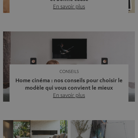
En savoir plus
Quinze ans de Teufel Pays-Bas. Une étape importante
dont nous sommes fiers. Mais au lieu de regarder
uniquement en arrière, nous avons surtout voulu faire
quelque chose qui reflète ce que représente Teufel :
célébrer le pouvoir du son et redonner quelque chose à
la société. La musique fait bien plus que simplement
sonner bien. […]
CONSEILS
Home cinéma : nos conseils pour choisir le
modèle qui vous convient le mieux
En savoir plus
Vous avez déjà ressenti cette petite frustration quand le
son de votre télé n’est pas à la hauteur du spectacle qui
se joue à l’écran ? La scène d’action manque de punch, le
dialogue est couvert par un bruit de fond… et adieu
l’immersion. Rassurez-vous, on a tous vécu ça. Mais la