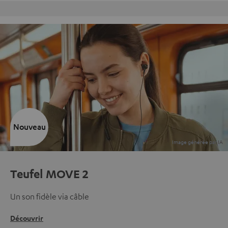
Retours sans frais
Cha
Nouveau
Teufel MOVE 2
Un son fidèle via câble
Découvrir