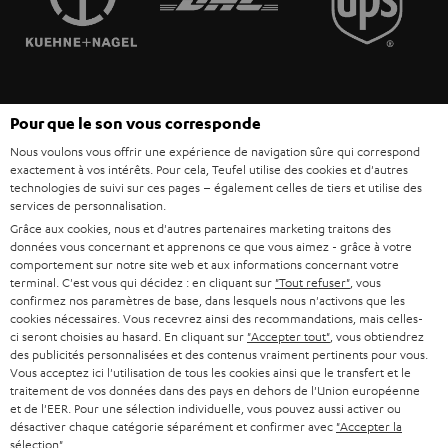
POLOGNE
ULTIMA
MANAGEMENT
ÉCOUTEURS INTRA-AURICULAIRES
ESPAGNE
DEVELOPPEMENT DURABLE
Sous réserve de modifications techniques, de fautes de frappe et d’autres
FANSHOP
Pour que le son vous corresponde
VALEURS
erreurs. Les accessoires figurant sur l’image ne font pas partie du contenu de
ITALIE
Nous voulons vous offrir une expérience de navigation sûre qui correspond
livraison. D’éventuels frais d’élimination des batteries sont inclus dans le prix.
NOUVEAUTÉS
exactement à vos intérêts. Pour cela, Teufel utilise des cookies et d'autres
ACCESSIBILITÉ
technologies de suivi sur ces pages – également celles de tiers et utilise des
USA
©2026 Lautsprecher Teufel GmbH - Tous droits réservés.
services de personnalisation.
Grâce aux cookies, nous et d'autres partenaires marketing traitons des
Mentions légales
CGV
Politique de confidentialité
données vous concernant et apprenons ce que vous aimez - grâce à votre
AUTRES PAYS
Paramètres de confidentialité
EU Data Act
renoncer au contrat ici
comportement sur notre site web et aux informations concernant votre
terminal. C'est vous qui décidez : en cliquant sur
"Tout refuser"
, vous
confirmez nos paramètres de base, dans lesquels nous n'activons que les
cookies nécessaires. Vous recevrez ainsi des recommandations, mais celles-
ci seront choisies au hasard. En cliquant sur
"Accepter tout"
, vous obtiendrez
des publicités personnalisées et des contenus vraiment pertinents pour vous.
Vous acceptez ici l'utilisation de tous les cookies ainsi que le transfert et le
traitement de vos données dans des pays en dehors de l'Union européenne
et de l'EER. Pour une sélection individuelle, vous pouvez aussi activer ou
désactiver chaque catégorie séparément et confirmer avec
"Accepter la
sélection"
.