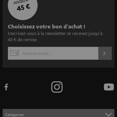
JUSQU'À -
45 €
I
Choisissez votre bon d'achat !
Inscrivez-vous à la newsletter et recevez jusqu'à
n
45 € de remise.
s
c
S'ABO
EMAIL
r
WIDGET
i
v
e
z
-
v
o
Catégories