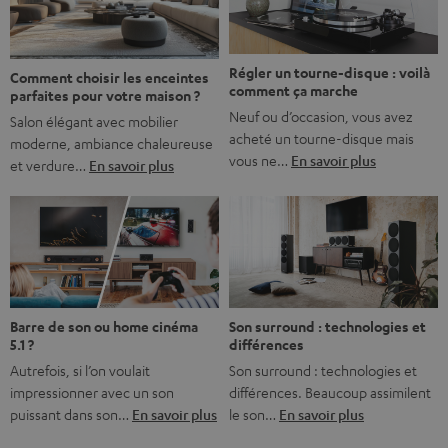
bonne nouvelle, c’est […]
Régler un tourne-disque : voilà
Comment choisir les enceintes
comment ça marche
parfaites pour votre maison ?
Neuf ou d’occasion, vous avez
Salon élégant avec mobilier
acheté un tourne-disque mais
moderne, ambiance chaleureuse
vous ne…
En savoir plus
et verdure…
En savoir plus
Barre de son ou home cinéma
Son surround : technologies et
5.1 ?
différences
Autrefois, si l’on voulait
Son surround : technologies et
impressionner avec un son
différences. Beaucoup assimilent
puissant dans son…
En savoir plus
le son…
En savoir plus