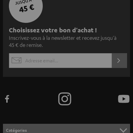
JUSQU'À -
45 €
I
Choisissez votre bon d'achat !
Inscrivez-vous à la newsletter et recevez jusqu'à
n
45 € de remise.
s
c
S'ABO
EMAIL
r
WIDGET
i
v
e
z
-
v
o
Catégories