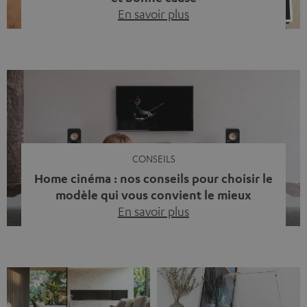
En savoir plus
Quinze ans de Teufel Pays-Bas. Une étape importante
dont nous sommes fiers. Mais au lieu de regarder
uniquement en arrière, nous avons surtout voulu faire
quelque chose qui reflète ce que représente Teufel :
célébrer le pouvoir du son et redonner quelque chose à
la société. La musique fait bien plus que simplement
sonner bien. […]
CONSEILS
Home cinéma : nos conseils pour choisir le
modèle qui vous convient le mieux
En savoir plus
Vous avez déjà ressenti cette petite frustration quand le
son de votre télé n’est pas à la hauteur du spectacle qui
se joue à l’écran ? La scène d’action manque de punch, le
dialogue est couvert par un bruit de fond… et adieu
l’immersion. Rassurez-vous, on a tous vécu ça. Mais la