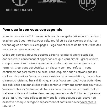
POLOGNE
ULTIMA
MANAGEMENT
ÉCOUTEURS INTRA-AURICULAIRES
ESPAGNE
DEVELOPPEMENT DURABLE
Sous réserve de modifications techniques, de fautes de frappe et d’autres
FANSHOP
Pour que le son vous corresponde
VALEURS
erreurs. Les accessoires figurant sur l’image ne font pas partie du contenu de
ITALIE
Nous voulons vous offrir une expérience de navigation sûre qui correspond
livraison. D’éventuels frais d’élimination des batteries sont inclus dans le prix.
NOUVEAUTÉS
exactement à vos intérêts. Pour cela, Teufel utilise des cookies et d'autres
ACCESSIBILITÉ
technologies de suivi sur ces pages – également celles de tiers et utilise des
USA
©2026 Lautsprecher Teufel GmbH - Tous droits réservés.
services de personnalisation.
Grâce aux cookies, nous et d'autres partenaires marketing traitons des
Mentions légales
CGV
Politique de confidentialité
données vous concernant et apprenons ce que vous aimez - grâce à votre
AUTRES PAYS
Paramètres de confidentialité
EU Data Act
renoncer au contrat ici
comportement sur notre site web et aux informations concernant votre
terminal. C'est vous qui décidez : en cliquant sur
"Tout refuser"
, vous
confirmez nos paramètres de base, dans lesquels nous n'activons que les
cookies nécessaires. Vous recevrez ainsi des recommandations, mais celles-
ci seront choisies au hasard. En cliquant sur
"Accepter tout"
, vous obtiendrez
des publicités personnalisées et des contenus vraiment pertinents pour vous.
Vous acceptez ici l'utilisation de tous les cookies ainsi que le transfert et le
traitement de vos données dans des pays en dehors de l'Union européenne
et de l'EER. Pour une sélection individuelle, vous pouvez aussi activer ou
désactiver chaque catégorie séparément et confirmer avec
"Accepter la
sélection"
.