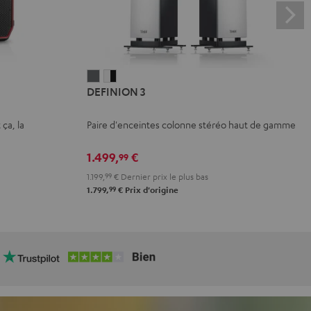
DEFINION
DEFINION
DEFINION 3
3
3
Anthracite
Blanc
 ça, la
Paire d'enceintes colonne stéréo haut de gamme
/
Noir
1.499,
€
99
1.199,
99
€
Dernier prix le plus bas
99
1.799,
€
Prix d'origine