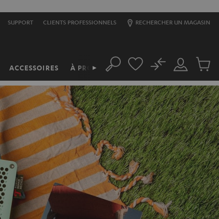
SUPPORT
CLIENTS PROFESSIONNELS
RECHERCHER UN MAGASIN
No
ACCESSOIRES
À PROPOS
►
Rechercher
Mon
Produit
compte
du
panier