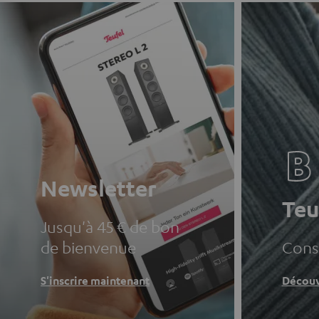
Newsletter
Teu
Jusqu'à 45 € de bon
de bienvenue
Conse
S'inscrire maintenant
Découv