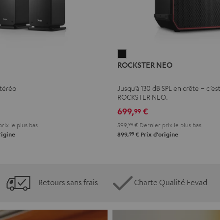
ROCKSTER
ROCKSTER NEO
NEO
Noir
stéréo
Jusqu’à 130 dB SPL en crête – c’est
ROCKSTER NEO.
699,
€
99
rix le plus bas
599,
99
€
Dernier prix le plus bas
99
rigine
899,
€
Prix d'origine
Retours sans frais
Charte Qualité Fevad