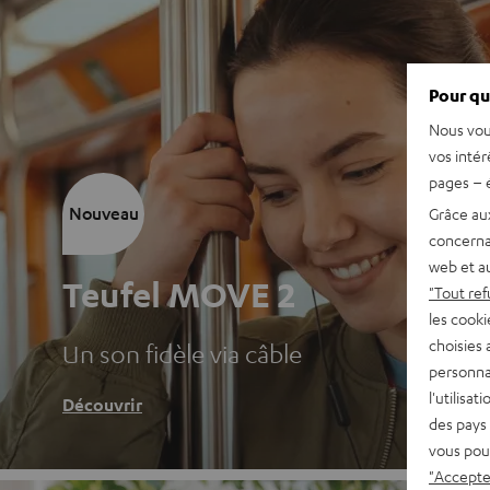
Pour qu
Nous vou
vos intér
pages – é
Nouveau
Grâce au
concerna
web et au
Teufel MOVE 2
"Tout ref
les cooki
choisies 
Un son fidèle via câble
personna
l'utilisa
Découvrir
des pays 
vous pou
"Accepter