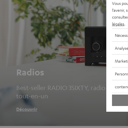
Vous pou
l’avenir,
consulte
légales
.
Nécess
Analys
Market
Radios
Personn
Best-seller RADIO 3SIXTY, radio-réveils 
conten
tout-en-un
Découvrir