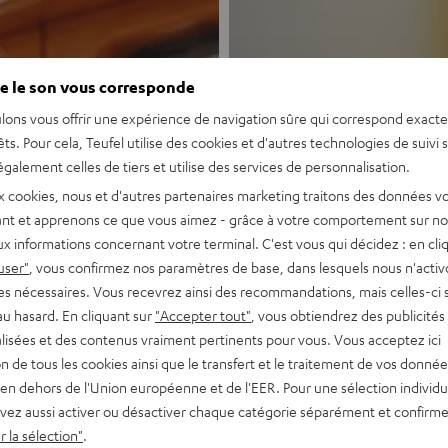
e le son vous corresponde
lons vous offrir une expérience de navigation sûre qui correspond exact
êts. Pour cela, Teufel utilise des cookies et d'autres technologies de suivi 
galement celles de tiers et utilise des services de personnalisation.
Nouveau
x cookies, nous et d'autres partenaires marketing traitons des données v
nt et apprenons ce que vous aimez - grâce à votre comportement sur not
x informations concernant votre terminal. C'est vous qui décidez : en cli
MOTIV® GO
user"
, vous confirmez nos paramètres de base, dans lesquels nous n'acti
es nécessaires. Vous recevrez ainsi des recommandations, mais celles-ci 
au hasard. En cliquant sur
"Accepter tout"
, vous obtiendrez des publicités
Enceinte Bluetoo
lisées et des contenus vraiment pertinents pour vous. Vous acceptez ici
tion de tous les cookies ainsi que le transfert et le traitement de vos donné
Découvrir
en dehors de l'Union européenne et de l'EER. Pour une sélection individu
vez aussi activer ou désactiver chaque catégorie séparément et confirme
 la sélection"
.