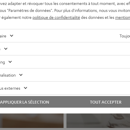
vez adapter et révoquer tous les consentements à tout moment, avec ef
 sous "Paramètres de données". Pour plus d'informations, nous vous inviton
r également notre
politique de confidentialité
des données et les
mention
aire
Toujou
e
ing
alisation
Casques a
hi-fi et systèmes
us externes
Le son Teufel po
APPLIQUER LA SÉLECTION
TOUT ACCEPTER
Vers les produits