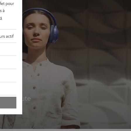
fet pour
s à
s
rs actif
udio
ur la route