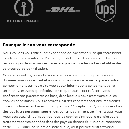
FRANCE
r
ENCEINTES
L’HISTOIRE DE TEUFEL
POLOGNE
ULTIMA
MANAGEMENT
ÉCOUTEURS INTRA-AURICULAIRES
ESPAGNE
DEVELOPPEMENT DURABLE
Sous réserve de modifications techniques, de fautes de frappe et d’autres
FANSHOP
Pour que le son vous corresponde
VALEURS
erreurs. Les accessoires figurant sur l’image ne font pas partie du contenu de
ITALIE
Nous voulons vous offrir une expérience de navigation sûre qui correspond
livraison. D’éventuels frais d’élimination des batteries sont inclus dans le prix.
NOUVEAUTÉS
exactement à vos intérêts. Pour cela, Teufel utilise des cookies et d'autres
ACCESSIBILITÉ
technologies de suivi sur ces pages – également celles de tiers et utilise des
USA
©2026 Lautsprecher Teufel GmbH - Tous droits réservés.
services de personnalisation.
Grâce aux cookies, nous et d'autres partenaires marketing traitons des
Mentions légales
CGV
Politique de confidentialité
données vous concernant et apprenons ce que vous aimez - grâce à votre
AUTRES PAYS
Paramètres de confidentialité
EU Data Act
renoncer au contrat ici
comportement sur notre site web et aux informations concernant votre
terminal. C'est vous qui décidez : en cliquant sur
"Tout refuser"
, vous
confirmez nos paramètres de base, dans lesquels nous n'activons que les
cookies nécessaires. Vous recevrez ainsi des recommandations, mais celles-
ci seront choisies au hasard. En cliquant sur
"Accepter tout"
, vous obtiendrez
des publicités personnalisées et des contenus vraiment pertinents pour vous.
Vous acceptez ici l'utilisation de tous les cookies ainsi que le transfert et le
traitement de vos données dans des pays en dehors de l'Union européenne
et de l'EER. Pour une sélection individuelle, vous pouvez aussi activer ou