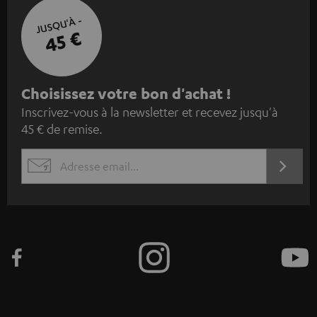
JUSQU'À -
45 €
I
Choisissez votre bon d'achat !
Inscrivez-vous à la newsletter et recevez jusqu'à
n
45 € de remise.
s
c
S'ABO
EMAIL
r
WIDGET
i
v
e
z
-
v