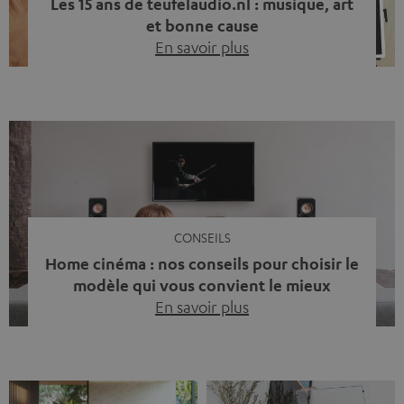
Les 15 ans de teufelaudio.nl : musique, art
et bonne cause
En savoir plus
Quinze ans de Teufel Pays-Bas. Une étape importante
dont nous sommes fiers. Mais au lieu de regarder
uniquement en arrière, nous avons surtout voulu faire
quelque chose qui reflète ce que représente Teufel :
célébrer le pouvoir du son et redonner quelque chose à
la société. La musique fait bien plus que simplement
sonner bien. […]
CONSEILS
Home cinéma : nos conseils pour choisir le
modèle qui vous convient le mieux
En savoir plus
Vous avez déjà ressenti cette petite frustration quand le
son de votre télé n’est pas à la hauteur du spectacle qui
se joue à l’écran ? La scène d’action manque de punch, le
dialogue est couvert par un bruit de fond… et adieu