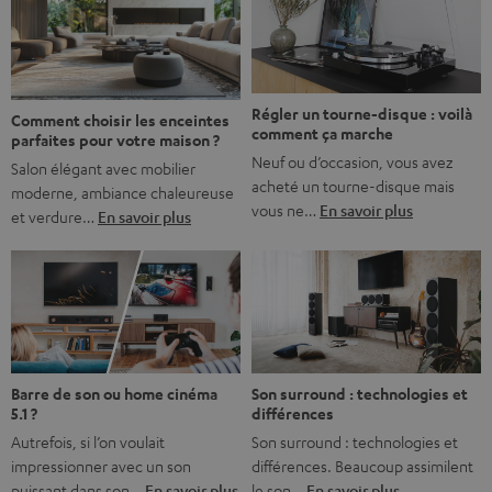
l’immersion. Rassurez-vous, on a tous vécu ça. Mais la
bonne nouvelle, c’est […]
Régler un tourne-disque : voilà
Comment choisir les enceintes
comment ça marche
parfaites pour votre maison ?
Neuf ou d’occasion, vous avez
Salon élégant avec mobilier
acheté un tourne-disque mais
moderne, ambiance chaleureuse
vous ne…
En savoir plus
et verdure…
En savoir plus
Barre de son ou home cinéma
Son surround : technologies et
5.1 ?
différences
Autrefois, si l’on voulait
Son surround : technologies et
impressionner avec un son
différences. Beaucoup assimilent
puissant dans son…
En savoir plus
le son…
En savoir plus