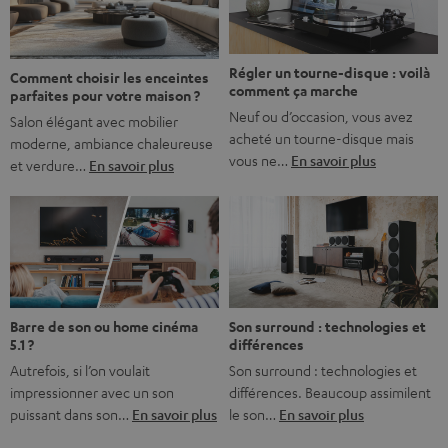
bonne nouvelle, c’est […]
Régler un tourne-disque : voilà
Comment choisir les enceintes
comment ça marche
parfaites pour votre maison ?
Neuf ou d’occasion, vous avez
Salon élégant avec mobilier
acheté un tourne-disque mais
moderne, ambiance chaleureuse
vous ne…
En savoir plus
et verdure…
En savoir plus
Barre de son ou home cinéma
Son surround : technologies et
5.1 ?
différences
Autrefois, si l’on voulait
Son surround : technologies et
impressionner avec un son
différences. Beaucoup assimilent
puissant dans son…
En savoir plus
le son…
En savoir plus