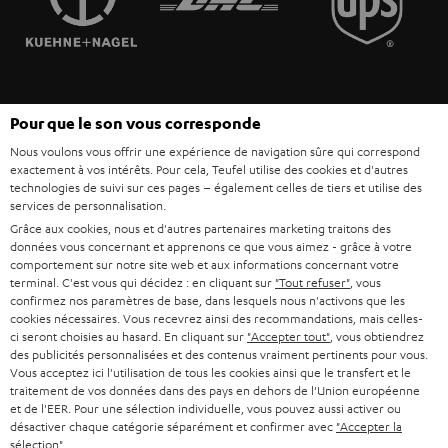
POLOGNE
ULTIMA
MANAGEMENT
ÉCOUTEURS INTRA-AURICULAIRES
ESPAGNE
DEVELOPPEMENT DURABLE
Sous réserve de modifications techniques, de fautes de frappe et d’autres
FANSHOP
Pour que le son vous corresponde
VALEURS
erreurs. Les accessoires figurant sur l’image ne font pas partie du contenu de
ITALIE
Nous voulons vous offrir une expérience de navigation sûre qui correspond
livraison. D’éventuels frais d’élimination des batteries sont inclus dans le prix.
NOUVEAUTÉS
exactement à vos intérêts. Pour cela, Teufel utilise des cookies et d'autres
ACCESSIBILITÉ
technologies de suivi sur ces pages – également celles de tiers et utilise des
USA
©2026 Lautsprecher Teufel GmbH - Tous droits réservés.
services de personnalisation.
Grâce aux cookies, nous et d'autres partenaires marketing traitons des
Mentions légales
CGV
Politique de confidentialité
données vous concernant et apprenons ce que vous aimez - grâce à votre
AUTRES PAYS
Paramètres de confidentialité
EU Data Act
renoncer au contrat ici
comportement sur notre site web et aux informations concernant votre
terminal. C'est vous qui décidez : en cliquant sur
"Tout refuser"
, vous
confirmez nos paramètres de base, dans lesquels nous n'activons que les
cookies nécessaires. Vous recevrez ainsi des recommandations, mais celles-
ci seront choisies au hasard. En cliquant sur
"Accepter tout"
, vous obtiendrez
des publicités personnalisées et des contenus vraiment pertinents pour vous.
Vous acceptez ici l'utilisation de tous les cookies ainsi que le transfert et le
traitement de vos données dans des pays en dehors de l'Union européenne
et de l'EER. Pour une sélection individuelle, vous pouvez aussi activer ou
désactiver chaque catégorie séparément et confirmer avec
"Accepter la
sélection"
.