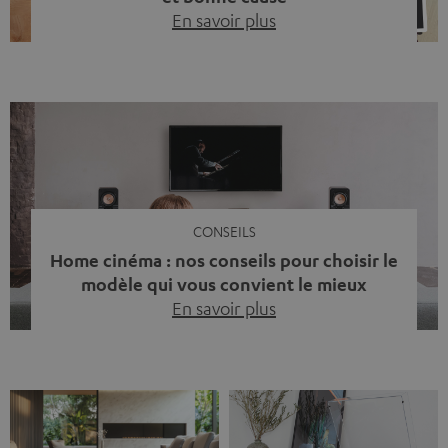
En savoir plus
Quinze ans de Teufel Pays-Bas. Une étape importante
dont nous sommes fiers. Mais au lieu de regarder
uniquement en arrière, nous avons surtout voulu faire
quelque chose qui reflète ce que représente Teufel :
célébrer le pouvoir du son et redonner quelque chose à
la société. La musique fait bien plus que simplement
sonner bien. […]
CONSEILS
Home cinéma : nos conseils pour choisir le
modèle qui vous convient le mieux
En savoir plus
Vous avez déjà ressenti cette petite frustration quand le
son de votre télé n’est pas à la hauteur du spectacle qui
se joue à l’écran ? La scène d’action manque de punch, le
dialogue est couvert par un bruit de fond… et adieu
l’immersion. Rassurez-vous, on a tous vécu ça. Mais la