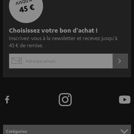
JUSQU'À -
45 €
I
Choisissez votre bon d'achat !
Inscrivez-vous à la newsletter et recevez jusqu'à
n
45 € de remise.
s
c
S'ABO
EMAIL
r
WIDGET
i
v
e
z
-
v
o
Catégories