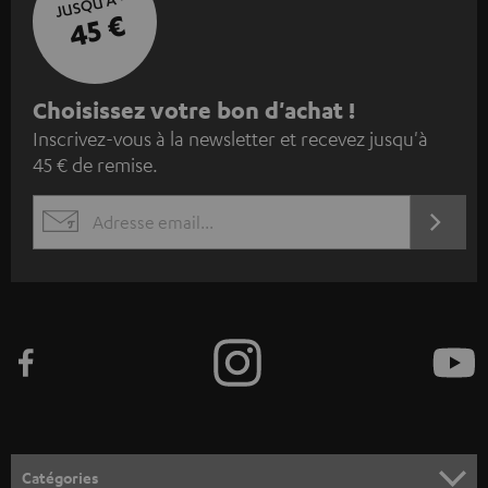
JUSQU'À -
45 €
I
Choisissez votre bon d'achat !
Inscrivez-vous à la newsletter et recevez jusqu'à
n
45 € de remise.
s
c
S'ABO
EMAIL
r
WIDGET
i
v
e
z
-
v
o
Catégories