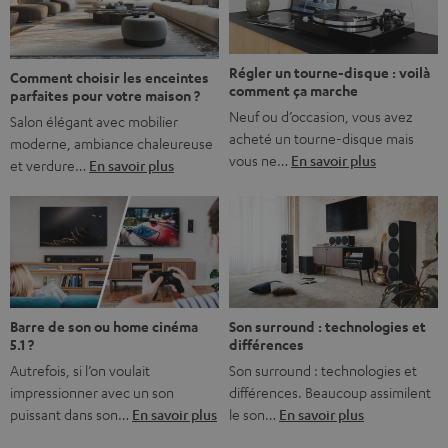
bonne nouvelle, c’est […]
Régler un tourne-disque : voilà
Comment choisir les enceintes
comment ça marche
parfaites pour votre maison ?
Neuf ou d’occasion, vous avez
Salon élégant avec mobilier
acheté un tourne-disque mais
moderne, ambiance chaleureuse
vous ne…
En savoir plus
et verdure…
En savoir plus
Barre de son ou home cinéma
Son surround : technologies et
5.1 ?
différences
Autrefois, si l’on voulait
Son surround : technologies et
impressionner avec un son
différences. Beaucoup assimilent
puissant dans son…
En savoir plus
le son…
En savoir plus