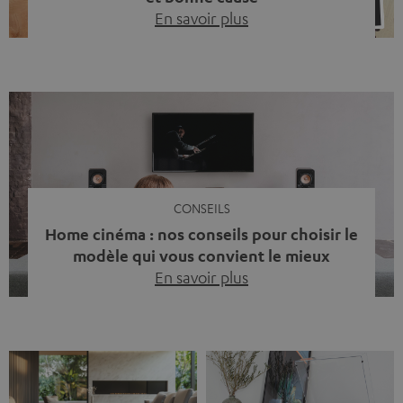
En savoir plus
Quinze ans de Teufel Pays-Bas. Une étape importante
dont nous sommes fiers. Mais au lieu de regarder
uniquement en arrière, nous avons surtout voulu faire
quelque chose qui reflète ce que représente Teufel :
célébrer le pouvoir du son et redonner quelque chose à
la société. La musique fait bien plus que simplement
sonner bien. […]
CONSEILS
Home cinéma : nos conseils pour choisir le
modèle qui vous convient le mieux
En savoir plus
Vous avez déjà ressenti cette petite frustration quand le
son de votre télé n’est pas à la hauteur du spectacle qui
se joue à l’écran ? La scène d’action manque de punch, le
dialogue est couvert par un bruit de fond… et adieu
l’immersion. Rassurez-vous, on a tous vécu ça. Mais la