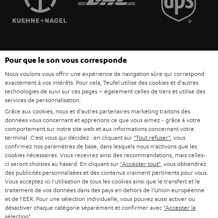
POLOGNE
ULTIMA
MANAGEMENT
ÉCOUTEURS INTRA-AURICULAIRES
ESPAGNE
DEVELOPPEMENT DURABLE
Sous réserve de modifications techniques, de fautes de frappe et d’autres
FANSHOP
Pour que le son vous corresponde
VALEURS
erreurs. Les accessoires figurant sur l’image ne font pas partie du contenu de
ITALIE
Nous voulons vous offrir une expérience de navigation sûre qui correspond
livraison. D’éventuels frais d’élimination des batteries sont inclus dans le prix.
NOUVEAUTÉS
exactement à vos intérêts. Pour cela, Teufel utilise des cookies et d'autres
ACCESSIBILITÉ
technologies de suivi sur ces pages – également celles de tiers et utilise des
USA
©2026 Lautsprecher Teufel GmbH - Tous droits réservés.
services de personnalisation.
Grâce aux cookies, nous et d'autres partenaires marketing traitons des
Mentions légales
CGV
Politique de confidentialité
données vous concernant et apprenons ce que vous aimez - grâce à votre
AUTRES PAYS
Paramètres de confidentialité
EU Data Act
renoncer au contrat ici
comportement sur notre site web et aux informations concernant votre
terminal. C'est vous qui décidez : en cliquant sur
"Tout refuser"
, vous
confirmez nos paramètres de base, dans lesquels nous n'activons que les
cookies nécessaires. Vous recevrez ainsi des recommandations, mais celles-
ci seront choisies au hasard. En cliquant sur
"Accepter tout"
, vous obtiendrez
des publicités personnalisées et des contenus vraiment pertinents pour vous.
Vous acceptez ici l'utilisation de tous les cookies ainsi que le transfert et le
traitement de vos données dans des pays en dehors de l'Union européenne
et de l'EER. Pour une sélection individuelle, vous pouvez aussi activer ou
désactiver chaque catégorie séparément et confirmer avec
"Accepter la
sélection"
.