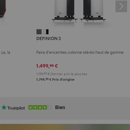
DEFINION
DEFINION
DEFINION 3
3
3
Anthracite
Blanc
 ça, la
Paire d'enceintes colonne stéréo haut de gamme
/
Noir
1.499,
€
99
1.199,
99
€
Dernier prix le plus bas
99
1.799,
€
Prix d'origine