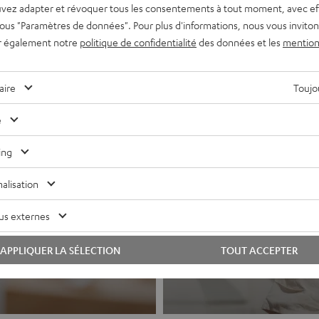
vez adapter et révoquer tous les consentements à tout moment, avec ef
 sous "Paramètres de données". Pour plus d'informations, nous vous inviton
r également notre
politique de confidentialité
des données et les
mention
aire
Toujou
e
ing
alisation
Casques a
hi-fi et systèmes
us externes
Le son Teufel po
APPLIQUER LA SÉLECTION
TOUT ACCEPTER
Vers les produits