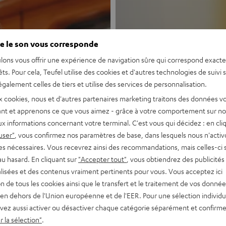
e le son vous corresponde
lons vous offrir une expérience de navigation sûre qui correspond exact
êts. Pour cela, Teufel utilise des cookies et d'autres technologies de suivi 
galement celles de tiers et utilise des services de personnalisation.
Nouveau
x cookies, nous et d'autres partenaires marketing traitons des données v
nt et apprenons ce que vous aimez - grâce à votre comportement sur not
x informations concernant votre terminal. C'est vous qui décidez : en cli
MOTIV® GO
user"
, vous confirmez nos paramètres de base, dans lesquels nous n'acti
es nécessaires. Vous recevrez ainsi des recommandations, mais celles-ci 
au hasard. En cliquant sur
"Accepter tout"
, vous obtiendrez des publicités
Enceinte Bluetoo
lisées et des contenus vraiment pertinents pour vous. Vous acceptez ici
tion de tous les cookies ainsi que le transfert et le traitement de vos donné
Découvrir
en dehors de l'Union européenne et de l'EER. Pour une sélection individu
vez aussi activer ou désactiver chaque catégorie séparément et confirme
 la sélection"
.