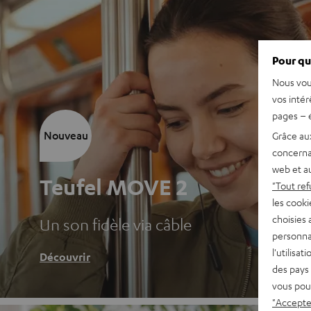
Pour qu
Nous vou
vos intér
pages – é
Nouveau
Grâce au
concerna
web et au
Teufel MOVE 2
"Tout ref
les cooki
choisies 
Un son fidèle via câble
personna
l'utilisa
Découvrir
des pays 
vous pou
"Accepter