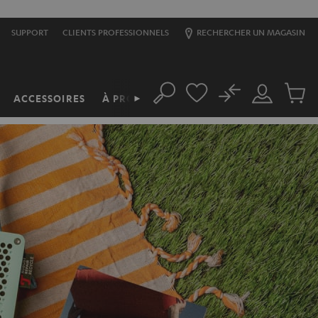
SUPPORT
CLIENTS PROFESSIONNELS
RECHERCHER UN MAGASIN
No
ACCESSOIRES
À PROPOS
►
Rechercher
Mon
Produit
compte
du
panier