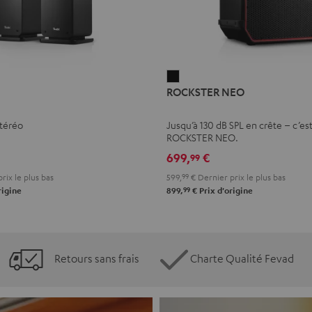
ROCKSTER
ROCKSTER NEO
NEO
Noir
stéréo
Jusqu’à 130 dB SPL en crête – c’est
ROCKSTER NEO.
699,
€
99
rix le plus bas
599,
99
€
Dernier prix le plus bas
99
rigine
899,
€
Prix d'origine
Retours sans frais
Charte Qualité Fevad