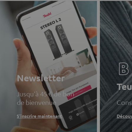
Newsletter
Teu
Jusqu'à 45 € de bon
de bienvenue
Conse
S'inscrire maintenant
Découv