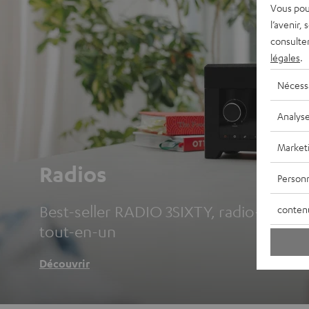
Vous pou
l’avenir,
consulte
légales
.
Nécess
Analys
Market
Radios
Personn
Best-seller RADIO 3SIXTY, radio-réveils 
conten
tout-en-un
Découvrir