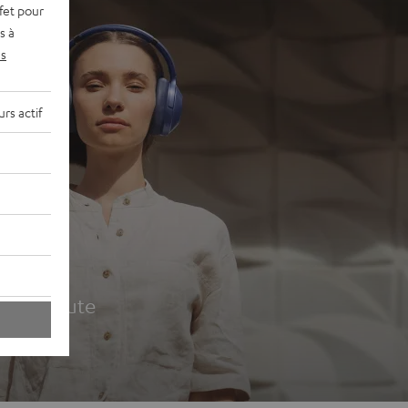
fet pour
s à
s
rs actif
udio
ur la route