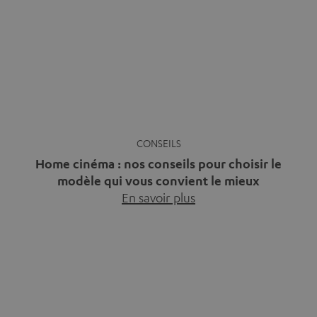
l’immersion. Rassurez-vous, on a tous vécu ça. Mais la
bonne nouvelle, c’est […]
Régler un tourne-disque : voilà
Comment choisir les enceintes
comment ça marche
parfaites pour votre maison ?
Neuf ou d’occasion, vous avez
Salon élégant avec mobilier
acheté un tourne-disque mais
moderne, ambiance chaleureuse
vous ne…
En savoir plus
et verdure…
En savoir plus
Barre de son ou home cinéma
Son surround : technologies et
5.1 ?
différences
Autrefois, si l’on voulait
Son surround : technologies et
impressionner avec un son
différences. Beaucoup assimilent
puissant dans son…
En savoir plus
le son…
En savoir plus