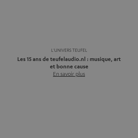
Les 15 ans de teufelaudio.nl : musique, art
et bonne cause
En savoir plus
Quinze ans de Teufel Pays-Bas. Une étape importante
dont nous sommes fiers. Mais au lieu de regarder
uniquement en arrière, nous avons surtout voulu faire
quelque chose qui reflète ce que représente Teufel :
célébrer le pouvoir du son et redonner quelque chose à
la société. La musique fait bien plus que simplement
sonner bien. […]
CONSEILS
Home cinéma : nos conseils pour choisir le
modèle qui vous convient le mieux
En savoir plus
Vous avez déjà ressenti cette petite frustration quand le
son de votre télé n’est pas à la hauteur du spectacle qui
se joue à l’écran ? La scène d’action manque de punch, le
dialogue est couvert par un bruit de fond… et adieu