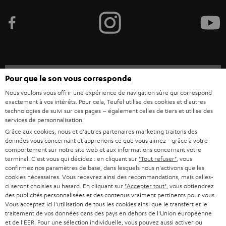
FRANCE
r
ENCEINTES
L’HISTOIRE DE TEUFEL
POLOGNE
ULTIMA
MANAGEMENT
ÉCOUTEURS INTRA-AURICULAIRES
ESPAGNE
DEVELOPPEMENT DURABLE
Sous réserve de modifications techniques, de fautes de frappe et d’autres
FANSHOP
Pour que le son vous corresponde
VALEURS
erreurs. Les accessoires figurant sur l’image ne font pas partie du contenu de
ITALIE
Nous voulons vous offrir une expérience de navigation sûre qui correspond
livraison. D’éventuels frais d’élimination des batteries sont inclus dans le prix.
NOUVEAUTÉS
exactement à vos intérêts. Pour cela, Teufel utilise des cookies et d'autres
ACCESSIBILITÉ
technologies de suivi sur ces pages – également celles de tiers et utilise des
USA
©2026 Lautsprecher Teufel GmbH - Tous droits réservés.
services de personnalisation.
Grâce aux cookies, nous et d'autres partenaires marketing traitons des
Mentions légales
CGV
Politique de confidentialité
données vous concernant et apprenons ce que vous aimez - grâce à votre
AUTRES PAYS
Paramètres de confidentialité
EU Data Act
renoncer au contrat ici
comportement sur notre site web et aux informations concernant votre
terminal. C'est vous qui décidez : en cliquant sur
"Tout refuser"
, vous
confirmez nos paramètres de base, dans lesquels nous n'activons que les
cookies nécessaires. Vous recevrez ainsi des recommandations, mais celles-
ci seront choisies au hasard. En cliquant sur
"Accepter tout"
, vous obtiendrez
des publicités personnalisées et des contenus vraiment pertinents pour vous.
Vous acceptez ici l'utilisation de tous les cookies ainsi que le transfert et le
traitement de vos données dans des pays en dehors de l'Union européenne
et de l'EER. Pour une sélection individuelle, vous pouvez aussi activer ou