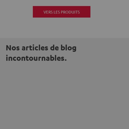
VERS LES PRODUITS
Nos articles de blog
incontournables.
L'UNIVERS TEUFEL
Les 15 ans de teufelaudio.nl : musique, art
et bonne cause