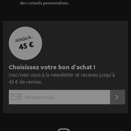
u
HOME CINEMA
s
Société
à
SYSTEMES COMPLETS HOME CINEMA
SUPPORT
l
Boutiques en ligne Teufel
BARRES DE SON
a
CARRIÈRE
ALLEMAGNE
n
STEREO
PRESSE
e
AUTRICHE
SMART HOME
w
B2B
s
SUISSE
BLUETOOTH
BLOG
l
CASQUES AUDIO
e
PAYS-BAS
NEWSLETTER
t
CASQUES BLUETOOTH AUDIO
MAGASINS
BELGIQUE
t
SYSTEMES COMPLETS
e
AVANTAGES D’ACHAT
FRANCE
r
ENCEINTES
L’HISTOIRE DE TEUFEL