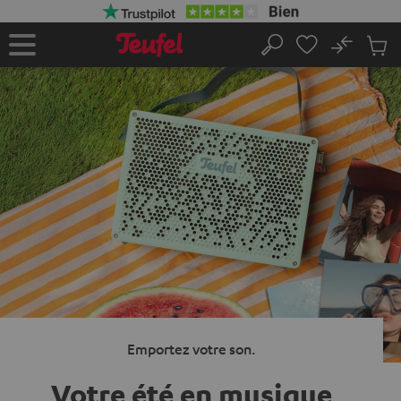
ERS LE
ONTENU
No
Sau
Page
Rechercher
Produi
d’accueil
du
panier
Emportez votre son.
Votre été en musique