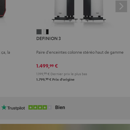
DEFINION
DEFINION
DEFINION 3
3
3
Anthracite
Blanc
 ça, la
Paire d'enceintes colonne stéréo haut de gamme
/
Noir
1.499,
€
99
1.199,
99
€
Dernier prix le plus bas
99
1.799,
€
Prix d'origine