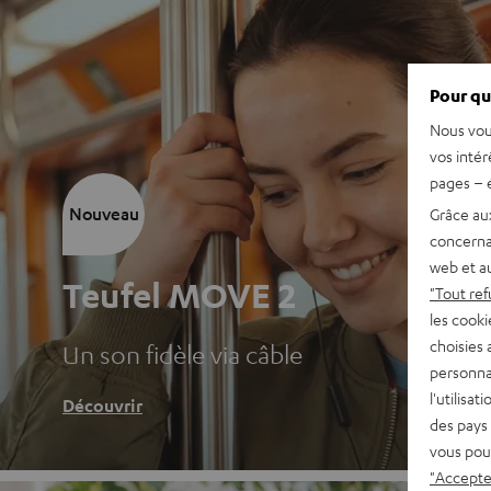
Pour qu
Nous vou
vos intér
pages – é
Nouveau
Grâce au
concerna
web et au
Teufel MOVE 2
"Tout ref
les cooki
choisies 
Un son fidèle via câble
personna
l'utilisa
Découvrir
des pays 
vous pou
"Accepter