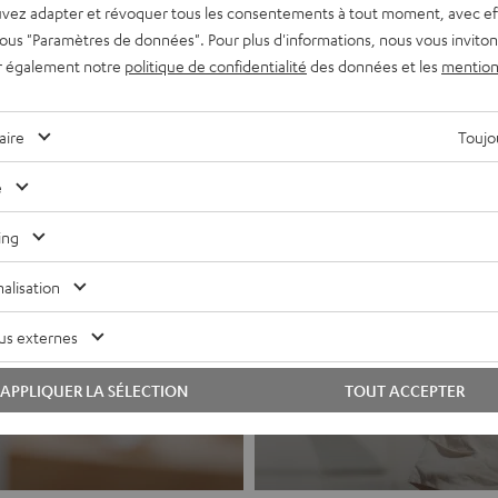
vez adapter et révoquer tous les consentements à tout moment, avec ef
 sous "Paramètres de données". Pour plus d'informations, nous vous inviton
r également notre
politique de confidentialité
des données et les
mention
aire
Toujou
e
ing
alisation
Casques a
hi-fi et systèmes
us externes
Le son Teufel po
APPLIQUER LA SÉLECTION
TOUT ACCEPTER
Vers les produits