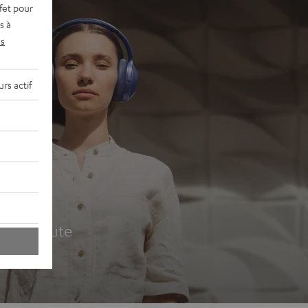
fet pour
s à
s
rs actif
udio
ur la route