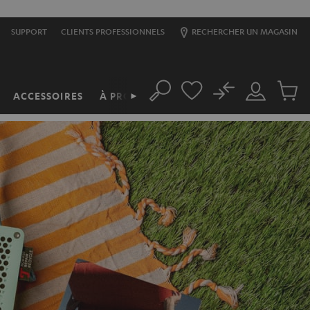
SUPPORT
CLIENTS PROFESSIONNELS
RECHERCHER UN MAGASIN
No
ACCESSOIRES
À PROPOS
►
Rechercher
Mon
Produit
compte
du
panier