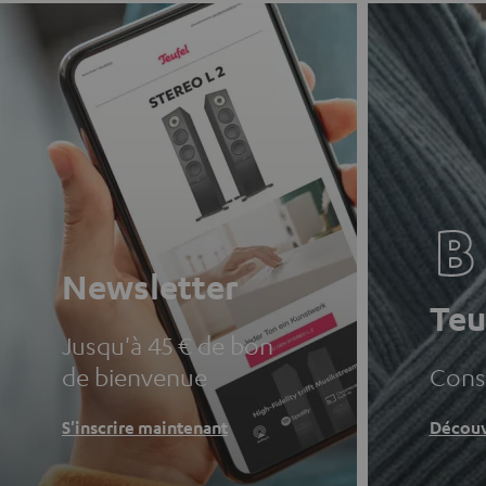
Newsletter
Teu
Jusqu'à 45 € de bon
de bienvenue
Conse
S'inscrire maintenant
Découv