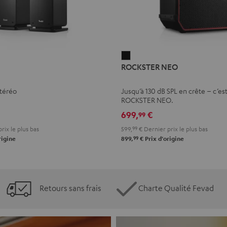
ROCKSTER
ROCKSTER NEO
NEO
Noir
stéréo
Jusqu’à 130 dB SPL en crête – c’est
ROCKSTER NEO.
699,
€
99
rix le plus bas
599,
99
€
Dernier prix le plus bas
99
rigine
899,
€
Prix d'origine
Retours sans frais
Charte Qualité Fevad