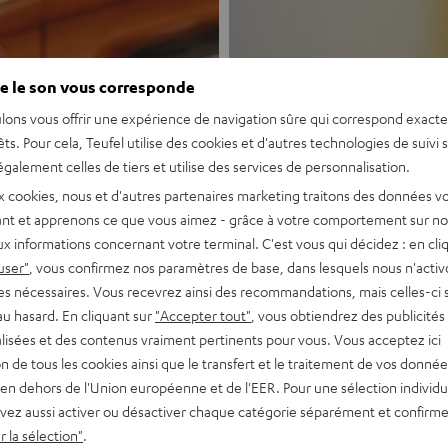
e le son vous corresponde
lons vous offrir une expérience de navigation sûre qui correspond exact
êts. Pour cela, Teufel utilise des cookies et d'autres technologies de suivi 
galement celles de tiers et utilise des services de personnalisation.
Nouveau
x cookies, nous et d'autres partenaires marketing traitons des données v
nt et apprenons ce que vous aimez - grâce à votre comportement sur not
x informations concernant votre terminal. C'est vous qui décidez : en cli
MOTIV® GO
user"
, vous confirmez nos paramètres de base, dans lesquels nous n'acti
es nécessaires. Vous recevrez ainsi des recommandations, mais celles-ci 
au hasard. En cliquant sur
"Accepter tout"
, vous obtiendrez des publicités
Enceinte Bluetoo
lisées et des contenus vraiment pertinents pour vous. Vous acceptez ici
tion de tous les cookies ainsi que le transfert et le traitement de vos donné
Découvrir
en dehors de l'Union européenne et de l'EER. Pour une sélection individu
vez aussi activer ou désactiver chaque catégorie séparément et confirme
 la sélection"
.