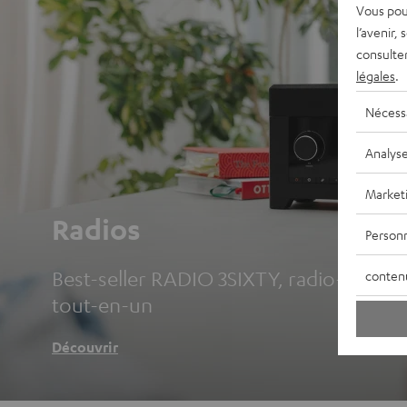
Vous pou
l’avenir,
consulte
légales
.
Nécess
Analys
Market
Radios
Personn
Best-seller RADIO 3SIXTY, radio-réveils 
conten
tout-en-un
Découvrir