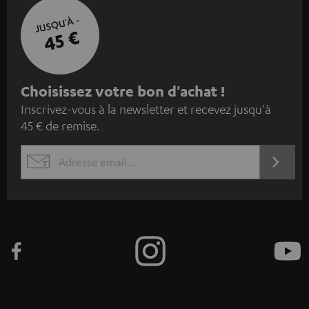
JUSQU'À -
45 €
I
Choisissez votre bon d'achat !
Inscrivez-vous à la newsletter et recevez jusqu'à
n
45 € de remise.
s
c
S'ABO
EMAIL
r
WIDGET
i
v
e
z
-
v