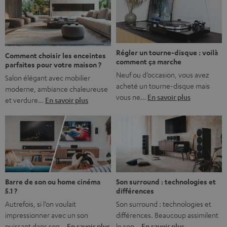
l’immersion. Rassurez-vous, on a tous vécu ça. Mais la
bonne nouvelle, c’est […]
Régler un tourne-disque : voilà
Comment choisir les enceintes
comment ça marche
parfaites pour votre maison ?
Neuf ou d’occasion, vous avez
Salon élégant avec mobilier
acheté un tourne-disque mais
moderne, ambiance chaleureuse
vous ne…
En savoir plus
et verdure…
En savoir plus
Barre de son ou home cinéma
Son surround : technologies et
5.1 ?
différences
Autrefois, si l’on voulait
Son surround : technologies et
impressionner avec un son
différences. Beaucoup assimilent
puissant dans son…
En savoir plus
le son…
En savoir plus