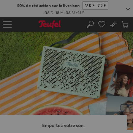
ERS LE
50% de réduction sur la
ONTENU
06
D
:
18
No
Sau
Page
Rechercher
Produi
d’accueil
du
panier
Emportez votre son.