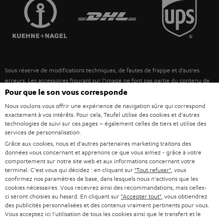
FRANCE
r
ENCEINTES
L’HISTOIRE DE TEUFEL
POLOGNE
ULTIMA
MANAGEMENT
ÉCOUTEURS INTRA-AURICULAIRES
ESPAGNE
DEVELOPPEMENT DURABLE
Sous réserve de modifications techniques, de fautes de frappe et d’autres
FANSHOP
VALEURS
erreurs. Les accessoires figurant sur l’image ne font pas partie du contenu de
ITALIE
livraison. D’éventuels frais d’élimination des batteries sont inclus dans le prix.
Pour que le son vous corresponde
NOUVEAUTÉS
ACCESSIBILITÉ
Nous voulons vous offrir une expérience de navigation sûre qui correspond
USA
©2026 Lautsprecher Teufel GmbH - Tous droits réservés.
exactement à vos intérêts. Pour cela, Teufel utilise des cookies et d'autres
technologies de suivi sur ces pages – également celles de tiers et utilise des
services de personnalisation.
Mentions légales
CGV
Politique de confidentialité
AUTRES PAYS
Grâce aux cookies, nous et d'autres partenaires marketing traitons des
Paramètres de confidentialité
EU Data Act
renoncer au contrat ici
données vous concernant et apprenons ce que vous aimez - grâce à votre
comportement sur notre site web et aux informations concernant votre
terminal. C'est vous qui décidez : en cliquant sur
"Tout refuser"
, vous
confirmez nos paramètres de base, dans lesquels nous n'activons que les
cookies nécessaires. Vous recevrez ainsi des recommandations, mais celles-
ci seront choisies au hasard. En cliquant sur
"Accepter tout"
, vous obtiendrez
des publicités personnalisées et des contenus vraiment pertinents pour vous.
Vous acceptez ici l'utilisation de tous les cookies ainsi que le transfert et le