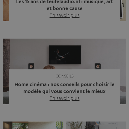
Les 15 ans de teufelaudio.nl : musique, art
et bonne cause
En savoir plus
Quinze ans de Teufel Pays-Bas. Une étape importante
dont nous sommes fiers. Mais au lieu de regarder
uniquement en arrière, nous avons surtout voulu faire
quelque chose qui reflète ce que représente Teufel :
célébrer le pouvoir du son et redonner quelque chose à
la société. La musique fait bien plus que simplement
sonner bien. […]
CONSEILS
Home cinéma : nos conseils pour choisir le
modèle qui vous convient le mieux
En savoir plus
Vous avez déjà ressenti cette petite frustration quand le
son de votre télé n’est pas à la hauteur du spectacle qui
se joue à l’écran ? La scène d’action manque de punch, le
dialogue est couvert par un bruit de fond… et adieu