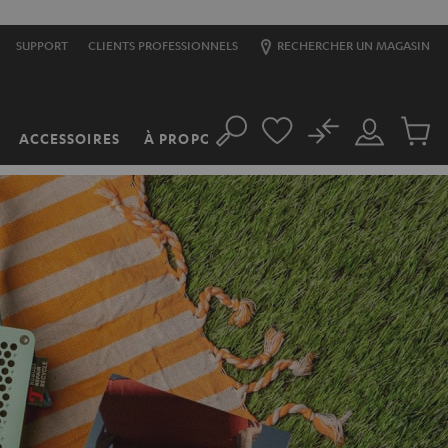
SUPPORT
CLIENTS PROFESSIONNELS
RECHERCHER UN MAGASIN
No
ACCESSOIRES
À PROPOS
Rechercher
Mon
Produit
compte
du
panier