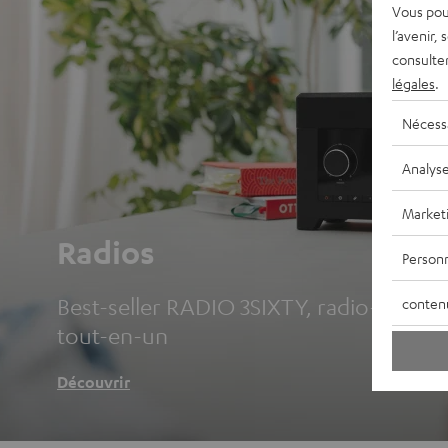
Vous pou
l’avenir,
consulte
légales
.
Nécess
Analys
Market
Radios
Personn
Best-seller RADIO 3SIXTY, radio-réveils 
conten
tout-en-un
Découvrir