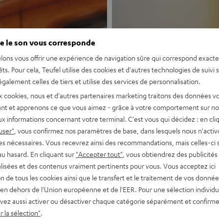
e le son vous corresponde
lons vous offrir une expérience de navigation sûre qui correspond exact
êts. Pour cela, Teufel utilise des cookies et d'autres technologies de suivi 
galement celles de tiers et utilise des services de personnalisation.
Nouveau
x cookies, nous et d'autres partenaires marketing traitons des données v
nt et apprenons ce que vous aimez - grâce à votre comportement sur not
x informations concernant votre terminal. C'est vous qui décidez : en cli
MOTIV® GO
user"
, vous confirmez nos paramètres de base, dans lesquels nous n'acti
es nécessaires. Vous recevrez ainsi des recommandations, mais celles-ci 
au hasard. En cliquant sur
"Accepter tout"
, vous obtiendrez des publicités
Enceinte Bluetoo
lisées et des contenus vraiment pertinents pour vous. Vous acceptez ici
tion de tous les cookies ainsi que le transfert et le traitement de vos donné
Découvrir
en dehors de l'Union européenne et de l'EER. Pour une sélection individu
vez aussi activer ou désactiver chaque catégorie séparément et confirme
 la sélection"
.