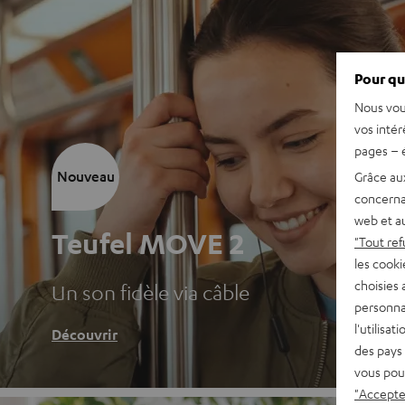
Pour qu
Nous vou
vos intér
pages – é
Nouveau
Grâce au
concerna
web et au
Teufel MOVE 2
"Tout ref
les cooki
choisies 
Un son fidèle via câble
personna
l'utilisa
Découvrir
des pays 
vous pou
"Accepter