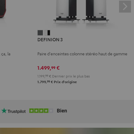
DEFINION
DEFINION
DEFINION 3
3
3
Anthracite
Blanc
 ça, la
Paire d'enceintes colonne stéréo haut de gamme
/
Noir
1.499,
€
99
1.199,
99
€
Dernier prix le plus bas
99
1.799,
€
Prix d'origine