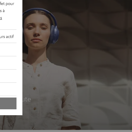
fet pour
s à
s
rs actif
udio
ur la route