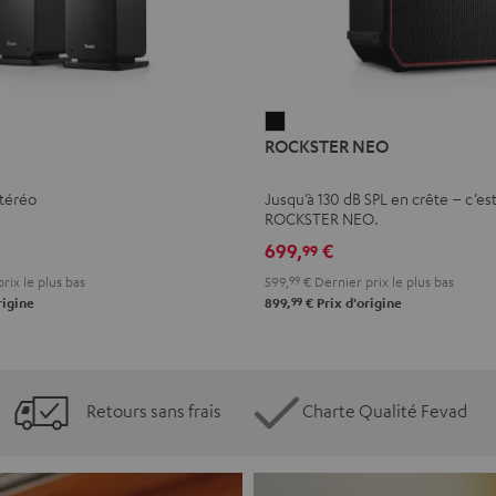
ROCKSTER
ROCKSTER NEO
NEO
Noir
stéréo
Jusqu’à 130 dB SPL en crête – c’est
ROCKSTER NEO.
699,
€
99
rix le plus bas
599,
99
€
Dernier prix le plus bas
99
rigine
899,
€
Prix d'origine
Retours sans frais
Charte Qualité Fevad