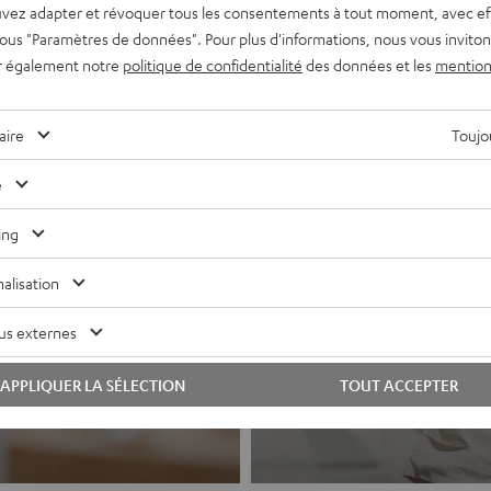
vez adapter et révoquer tous les consentements à tout moment, avec ef
 sous "Paramètres de données". Pour plus d'informations, nous vous inviton
r également notre
politique de confidentialité
des données et les
mention
aire
Toujou
e
ing
alisation
Casques a
hi-fi et systèmes
us externes
Le son Teufel po
APPLIQUER LA SÉLECTION
TOUT ACCEPTER
Vers les produits