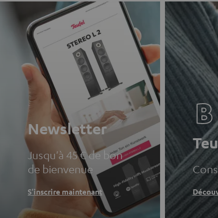
Newsletter
Teu
Jusqu'à 45 € de bon
de bienvenue
Conse
S'inscrire maintenant
Découv