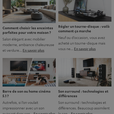
l’immersion. Rassurez-vous, on a tous vécu ça. Mais la
bonne nouvelle, c’est […]
Régler un tourne-disque : voilà
Comment choisir les enceintes
comment ça marche
parfaites pour votre maison ?
Neuf ou d’occasion, vous avez
Salon élégant avec mobilier
acheté un tourne-disque mais
moderne, ambiance chaleureuse
vous ne…
En savoir plus
et verdure…
En savoir plus
Barre de son ou home cinéma
Son surround : technologies et
5.1 ?
différences
Autrefois, si l’on voulait
Son surround : technologies et
impressionner avec un son
différences. Beaucoup assimilent
puissant dans son…
En savoir plus
le son…
En savoir plus