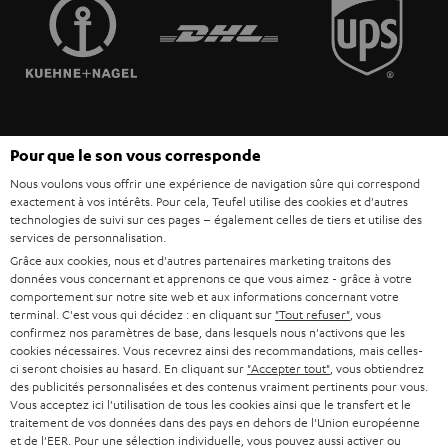
FRANCE
r
ENCEINTES
L’HISTOIRE DE TEUFEL
POLOGNE
ULTIMA
MANAGEMENT
ÉCOUTEURS INTRA-AURICULAIRES
ESPAGNE
DEVELOPPEMENT DURABLE
Sous réserve de modifications techniques, de fautes de frappe et d’autres
FANSHOP
Pour que le son vous corresponde
VALEURS
erreurs. Les accessoires figurant sur l’image ne font pas partie du contenu de
ITALIE
Nous voulons vous offrir une expérience de navigation sûre qui correspond
livraison. D’éventuels frais d’élimination des batteries sont inclus dans le prix.
NOUVEAUTÉS
exactement à vos intérêts. Pour cela, Teufel utilise des cookies et d'autres
ACCESSIBILITÉ
technologies de suivi sur ces pages – également celles de tiers et utilise des
USA
©2026 Lautsprecher Teufel GmbH - Tous droits réservés.
services de personnalisation.
Grâce aux cookies, nous et d'autres partenaires marketing traitons des
Mentions légales
CGV
Politique de confidentialité
données vous concernant et apprenons ce que vous aimez - grâce à votre
AUTRES PAYS
Paramètres de confidentialité
EU Data Act
renoncer au contrat ici
comportement sur notre site web et aux informations concernant votre
terminal. C'est vous qui décidez : en cliquant sur
"Tout refuser"
, vous
confirmez nos paramètres de base, dans lesquels nous n'activons que les
cookies nécessaires. Vous recevrez ainsi des recommandations, mais celles-
ci seront choisies au hasard. En cliquant sur
"Accepter tout"
, vous obtiendrez
des publicités personnalisées et des contenus vraiment pertinents pour vous.
Vous acceptez ici l'utilisation de tous les cookies ainsi que le transfert et le
traitement de vos données dans des pays en dehors de l'Union européenne
et de l'EER. Pour une sélection individuelle, vous pouvez aussi activer ou