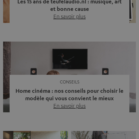
Les 15 ans de teufelaudio.nl : musique, art
et bonne cause
En savoir plus
Quinze ans de Teufel Pays-Bas. Une étape importante
dont nous sommes fiers. Mais au lieu de regarder
uniquement en arrière, nous avons surtout voulu faire
quelque chose qui reflète ce que représente Teufel :
célébrer le pouvoir du son et redonner quelque chose à
la société. La musique fait bien plus que simplement
sonner bien. […]
CONSEILS
Home cinéma : nos conseils pour choisir le
modèle qui vous convient le mieux
En savoir plus
Vous avez déjà ressenti cette petite frustration quand le
son de votre télé n’est pas à la hauteur du spectacle qui
se joue à l’écran ? La scène d’action manque de punch, le
dialogue est couvert par un bruit de fond… et adieu