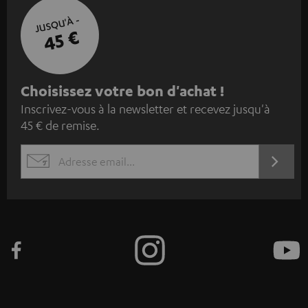
JUSQU'À -
45 €
I
Choisissez votre bon d'achat !
Inscrivez-vous à la newsletter et recevez jusqu'à
n
45 € de remise.
s
c
S'ABO
EMAIL
r
WIDGET
i
v
e
z
-
v