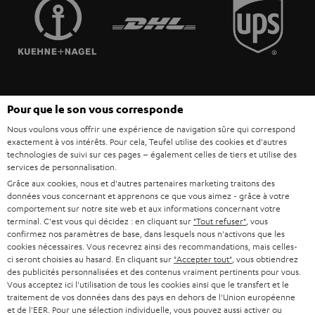
FRANCE
r
ENCEINTES
L’HISTOIRE DE TEUFEL
POLOGNE
ULTIMA
MANAGEMENT
ÉCOUTEURS INTRA-AURICULAIRES
ESPAGNE
DEVELOPPEMENT DURABLE
Sous réserve de modifications techniques, de fautes de frappe et d’autres
FANSHOP
Pour que le son vous corresponde
VALEURS
erreurs. Les accessoires figurant sur l’image ne font pas partie du contenu de
ITALIE
Nous voulons vous offrir une expérience de navigation sûre qui correspond
livraison. D’éventuels frais d’élimination des batteries sont inclus dans le prix.
NOUVEAUTÉS
exactement à vos intérêts. Pour cela, Teufel utilise des cookies et d'autres
ACCESSIBILITÉ
technologies de suivi sur ces pages – également celles de tiers et utilise des
USA
©2026 Lautsprecher Teufel GmbH - Tous droits réservés.
services de personnalisation.
Grâce aux cookies, nous et d'autres partenaires marketing traitons des
Mentions légales
CGV
Politique de confidentialité
données vous concernant et apprenons ce que vous aimez - grâce à votre
AUTRES PAYS
Paramètres de confidentialité
EU Data Act
renoncer au contrat ici
comportement sur notre site web et aux informations concernant votre
terminal. C'est vous qui décidez : en cliquant sur
"Tout refuser"
, vous
confirmez nos paramètres de base, dans lesquels nous n'activons que les
cookies nécessaires. Vous recevrez ainsi des recommandations, mais celles-
ci seront choisies au hasard. En cliquant sur
"Accepter tout"
, vous obtiendrez
des publicités personnalisées et des contenus vraiment pertinents pour vous.
Vous acceptez ici l'utilisation de tous les cookies ainsi que le transfert et le
traitement de vos données dans des pays en dehors de l'Union européenne
et de l'EER. Pour une sélection individuelle, vous pouvez aussi activer ou