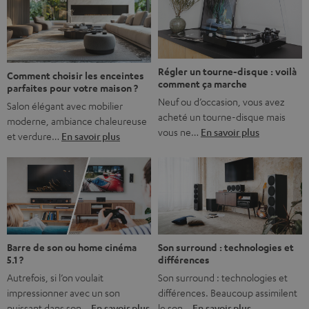
l’immersion. Rassurez-vous, on a tous vécu ça. Mais la
bonne nouvelle, c’est […]
Régler un tourne-disque : voilà
Comment choisir les enceintes
comment ça marche
parfaites pour votre maison ?
Neuf ou d’occasion, vous avez
Salon élégant avec mobilier
acheté un tourne-disque mais
moderne, ambiance chaleureuse
vous ne…
En savoir plus
et verdure…
En savoir plus
Barre de son ou home cinéma
Son surround : technologies et
5.1 ?
différences
Autrefois, si l’on voulait
Son surround : technologies et
impressionner avec un son
différences. Beaucoup assimilent
puissant dans son…
En savoir plus
le son…
En savoir plus