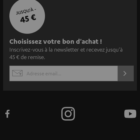
JUSQU'À -
45 €
I
Choisissez votre bon d'achat !
Inscrivez-vous à la newsletter et recevez jusqu'à
n
45 € de remise.
s
c
S'ABO
EMAIL
r
WIDGET
i
v
e
z
-
v