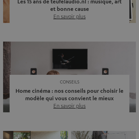
Les 15 ans de teufelaudio.nl : musique, art
et bonne cause
En savoir plus
Quinze ans de Teufel Pays-Bas. Une étape importante
dont nous sommes fiers. Mais au lieu de regarder
uniquement en arrière, nous avons surtout voulu faire
quelque chose qui reflète ce que représente Teufel :
célébrer le pouvoir du son et redonner quelque chose à
la société. La musique fait bien plus que simplement
sonner bien. […]
CONSEILS
Home cinéma : nos conseils pour choisir le
modèle qui vous convient le mieux
En savoir plus
Vous avez déjà ressenti cette petite frustration quand le
son de votre télé n’est pas à la hauteur du spectacle qui
se joue à l’écran ? La scène d’action manque de punch, le
dialogue est couvert par un bruit de fond… et adieu