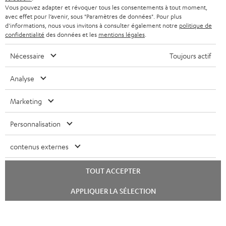
Vous pouvez adapter et révoquer tous les consentements à tout moment,
t
CASQUES BLUETOOTH AUDIO
avec effet pour l’avenir, sous "Paramètres de données". Pour plus
MAGASINS
BELGIQUE
t
d'informations, nous vous invitons à consulter également notre
politique de
SYSTEMES COMPLETS
confidentialité
des données et les
mentions légales
.
e
AVANTAGES D’ACHAT
FRANCE
r
Nécessaire
Toujours actif
ENCEINTES
L’HISTOIRE DE TEUFEL
Analyse
POLOGNE
ULTIMA
MANAGEMENT
Marketing
ÉCOUTEURS INTRA-AURICULAIRES
ESPAGNE
DEVELOPPEMENT DURABLE
Sous réserve de modifications techniques, de fautes de frappe et d’autres
FANSHOP
Personnalisation
VALEURS
erreurs. Les accessoires figurant sur l’image ne font pas partie du contenu de
ITALIE
livraison. D’éventuels frais d’élimination des batteries sont inclus dans le prix.
NOUVEAUTÉS
contenus externes
ACCESSIBILITÉ
USA
©2026 Lautsprecher Teufel GmbH - Tous droits réservés.
TOUT ACCEPTER
Mentions légales
CGV
Politique de confidentialité
Lancer
AUTRES PAYS
APPLIQUER LA SÉLECTION
le
Paramètres de confidentialité
EU Data Act
renoncer au contrat ici
chat