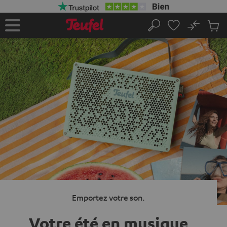
ERS LE
ONTENU
No
Sau
Page
Rechercher
Produi
d’accueil
du
panier
Emportez votre son.
Votre été en musique