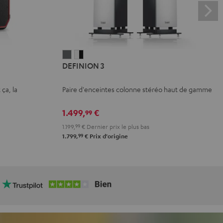
DEFINION
DEFINION
DEFINION 3
3
3
Anthracite
Blanc
 ça, la
Paire d'enceintes colonne stéréo haut de gamme
/
Noir
1.499,
€
99
1.199,
99
€
Dernier prix le plus bas
99
1.799,
€
Prix d'origine