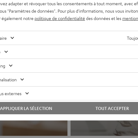
vez adapter et révoquer tous les consentements à tout moment, avec ef
 sous "Paramètres de données". Pour plus d'informations, nous vous inviton
r également notre
politique de confidentialité
des données et les
mention
aire
Toujou
e
ing
alisation
Casques a
hi-fi et systèmes
us externes
Le son Teufel po
APPLIQUER LA SÉLECTION
TOUT ACCEPTER
Vers les produits