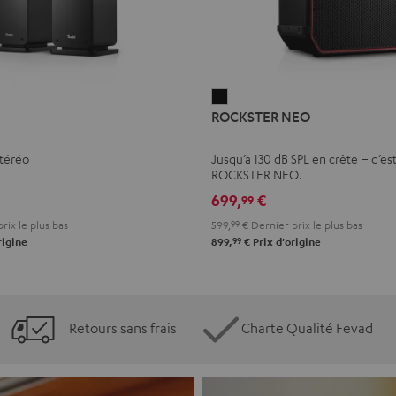
ROCKSTER
ROCKSTER NEO
NEO
Noir
stéréo
Jusqu’à 130 dB SPL en crête – c’est
ROCKSTER NEO.
699,
€
99
rix le plus bas
599,
99
€
Dernier prix le plus bas
99
rigine
899,
€
Prix d'origine
Retours sans frais
Charte Qualité Fevad