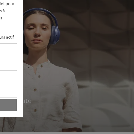
fet pour
s à
s
rs actif
udio
ur la route