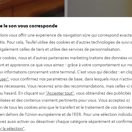
e le son vous corresponde
lons vous offrir une expérience de navigation sûre qui correspond exact
êts. Pour cela, Teufel utilise des cookies et d'autres technologies de suivi 
galement celles de tiers et utilise des services de personnalisation.
Nouveau
x cookies, nous et d'autres partenaires marketing traitons des données v
nt et apprenons ce que vous aimez - grâce à votre comportement sur not
x informations concernant votre terminal. C'est vous qui décidez : en cli
MOTIV® GO
user"
, vous confirmez nos paramètres de base, dans lesquels nous n'acti
es nécessaires. Vous recevrez ainsi des recommandations, mais celles-ci 
au hasard. En cliquant sur
"Accepter tout"
, vous obtiendrez des publicités
Enceinte Bluetoo
lisées et des contenus vraiment pertinents pour vous. Vous acceptez ici
tion de tous les cookies ainsi que le transfert et le traitement de vos donné
Découvrir
en dehors de l'Union européenne et de l'EER. Pour une sélection individu
vez aussi activer ou désactiver chaque catégorie séparément et confirme
 la sélection"
.