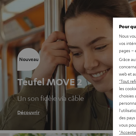
Pour qu
Nous vou
vos intér
pages – é
Nouveau
Grâce au
concerna
web et au
Teufel MOVE 2
"Tout ref
les cooki
choisies 
Un son fidèle via câble
personna
l'utilisa
Découvrir
des pays 
vous pou
"Accepter