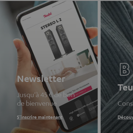
Newsletter
Teu
Jusqu'à 45 € de bon
de bienvenue
Conse
S'inscrire maintenant
Découv