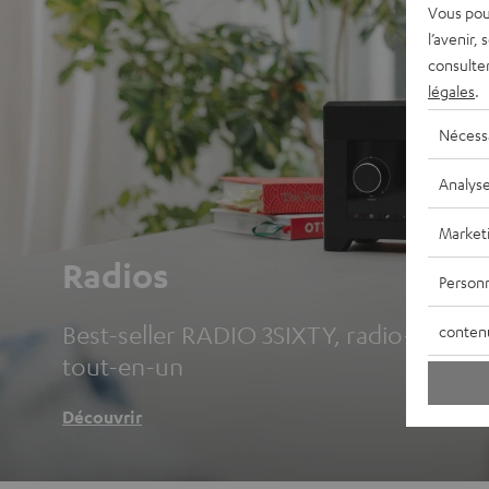
Vous pou
l’avenir,
consulte
légales
.
Nécess
Analys
Market
Radios
Personn
Best-seller RADIO 3SIXTY, radio-réveils 
conten
tout-en-un
Découvrir