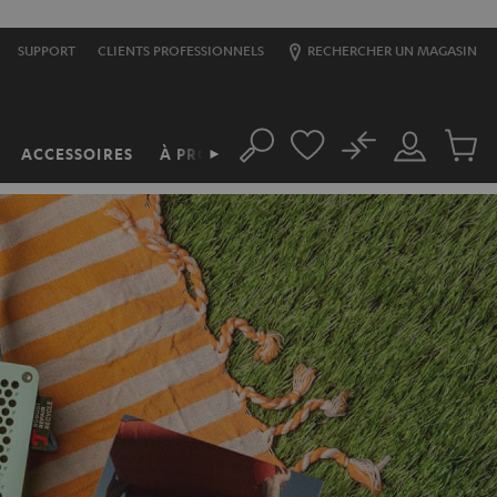
SUPPORT
CLIENTS PROFESSIONNELS
RECHERCHER UN MAGASIN
No
ACCESSOIRES
À PROPOS
►
Rechercher
Mon
Produit
compte
du
panier