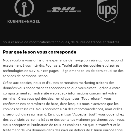
FRANCE
r
ENCEINTES
L’HISTOIRE DE TEUFEL
POLOGNE
ULTIMA
MANAGEMENT
ÉCOUTEURS INTRA-AURICULAIRES
ESPAGNE
DEVELOPPEMENT DURABLE
Sous réserve de modifications techniques, de fautes de frappe et d’autres
FANSHOP
VALEURS
erreurs. Les accessoires figurant sur l’image ne font pas partie du contenu de
ITALIE
Pour que le son vous corresponde
livraison. D’éventuels frais d’élimination des batteries sont inclus dans le prix.
NOUVEAUTÉS
ACCESSIBILITÉ
Nous voulons vous offrir une expérience de navigation sûre qui correspond
exactement à vos intérêts. Pour cela, Teufel utilise des cookies et d'autres
USA
©2026 Lautsprecher Teufel GmbH - Tous droits réservés.
technologies de suivi sur ces pages – également celles de tiers et utilise des
services de personnalisation.
Mentions légales
CGV
Politique de confidentialité
AUTRES PAYS
Grâce aux cookies, nous et d'autres partenaires marketing traitons des
Paramètres de confidentialité
EU Data Act
renoncer au contrat ici
données vous concernant et apprenons ce que vous aimez - grâce à votre
comportement sur notre site web et aux informations concernant votre
terminal. C'est vous qui décidez : en cliquant sur
"Tout refuser"
, vous
confirmez nos paramètres de base, dans lesquels nous n'activons que les
cookies nécessaires. Vous recevrez ainsi des recommandations, mais celles-
ci seront choisies au hasard. En cliquant sur
"Accepter tout"
, vous obtiendrez
des publicités personnalisées et des contenus vraiment pertinents pour vous.
Vous acceptez ici l'utilisation de tous les cookies ainsi que le transfert et le
traitement de vos données dans des pays en dehors de l'Union européenne