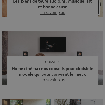
Les 15 ans de teufelaudio.nl : musique, art
et bonne cause
En savoir plus
Quinze ans de Teufel Pays-Bas. Une étape importante
dont nous sommes fiers. Mais au lieu de regarder
uniquement en arrière, nous avons surtout voulu faire
quelque chose qui reflète ce que représente Teufel :
célébrer le pouvoir du son et redonner quelque chose à
la société. La musique fait bien plus que simplement
sonner bien. […]
CONSEILS
Home cinéma : nos conseils pour choisir le
modèle qui vous convient le mieux
En savoir plus
Vous avez déjà ressenti cette petite frustration quand le
son de votre télé n’est pas à la hauteur du spectacle qui
se joue à l’écran ? La scène d’action manque de punch, le
dialogue est couvert par un bruit de fond… et adieu