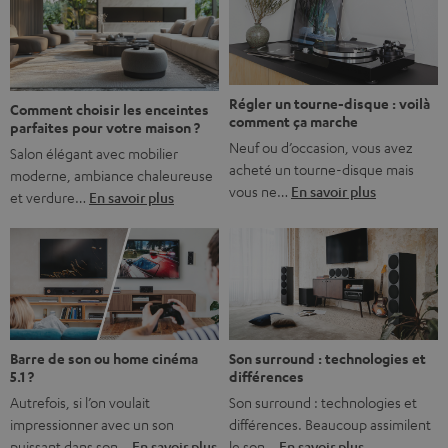
l’immersion. Rassurez-vous, on a tous vécu ça. Mais la
bonne nouvelle, c’est […]
Régler un tourne-disque : voilà
Comment choisir les enceintes
comment ça marche
parfaites pour votre maison ?
Neuf ou d’occasion, vous avez
Salon élégant avec mobilier
acheté un tourne-disque mais
moderne, ambiance chaleureuse
vous ne…
En savoir plus
et verdure…
En savoir plus
Barre de son ou home cinéma
Son surround : technologies et
5.1 ?
différences
Autrefois, si l’on voulait
Son surround : technologies et
impressionner avec un son
différences. Beaucoup assimilent
puissant dans son…
En savoir plus
le son…
En savoir plus