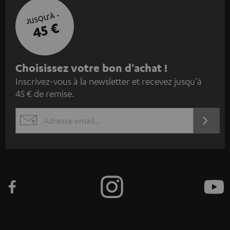
JUSQU'À -
45 €
I
Choisissez votre bon d'achat !
Inscrivez-vous à la newsletter et recevez jusqu'à
n
45 € de remise.
s
c
S'ABO
EMAIL
r
WIDGET
i
v
e
z
-
v