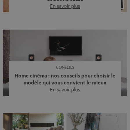
En savoir plus
Quinze ans de Teufel Pays-Bas. Une étape importante
dont nous sommes fiers. Mais au lieu de regarder
uniquement en arrière, nous avons surtout voulu faire
quelque chose qui reflète ce que représente Teufel :
célébrer le pouvoir du son et redonner quelque chose à
la société. La musique fait bien plus que simplement
sonner bien. […]
CONSEILS
Home cinéma : nos conseils pour choisir le
modèle qui vous convient le mieux
En savoir plus
Vous avez déjà ressenti cette petite frustration quand le
son de votre télé n’est pas à la hauteur du spectacle qui
se joue à l’écran ? La scène d’action manque de punch, le
dialogue est couvert par un bruit de fond… et adieu
l’immersion. Rassurez-vous, on a tous vécu ça. Mais la