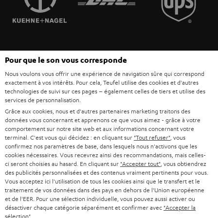
POLOGNE
ULTIMA
MANAGEMENT
ÉCOUTEURS INTRA-AURICULAIRES
ESPAGNE
DEVELOPPEMENT DURABLE
Sous réserve de modifications techniques, de fautes de frappe et d’autres
FANSHOP
Pour que le son vous corresponde
VALEURS
erreurs. Les accessoires figurant sur l’image ne font pas partie du contenu de
ITALIE
Nous voulons vous offrir une expérience de navigation sûre qui correspond
livraison. D’éventuels frais d’élimination des batteries sont inclus dans le prix.
NOUVEAUTÉS
exactement à vos intérêts. Pour cela, Teufel utilise des cookies et d'autres
ACCESSIBILITÉ
technologies de suivi sur ces pages – également celles de tiers et utilise des
USA
©2026 Lautsprecher Teufel GmbH - Tous droits réservés.
services de personnalisation.
Grâce aux cookies, nous et d'autres partenaires marketing traitons des
Mentions légales
CGV
Politique de confidentialité
données vous concernant et apprenons ce que vous aimez - grâce à votre
AUTRES PAYS
Paramètres de confidentialité
EU Data Act
renoncer au contrat ici
comportement sur notre site web et aux informations concernant votre
terminal. C'est vous qui décidez : en cliquant sur
"Tout refuser"
, vous
confirmez nos paramètres de base, dans lesquels nous n'activons que les
cookies nécessaires. Vous recevrez ainsi des recommandations, mais celles-
ci seront choisies au hasard. En cliquant sur
"Accepter tout"
, vous obtiendrez
des publicités personnalisées et des contenus vraiment pertinents pour vous.
Vous acceptez ici l'utilisation de tous les cookies ainsi que le transfert et le
traitement de vos données dans des pays en dehors de l'Union européenne
et de l'EER. Pour une sélection individuelle, vous pouvez aussi activer ou
désactiver chaque catégorie séparément et confirmer avec
"Accepter la
sélection"
.