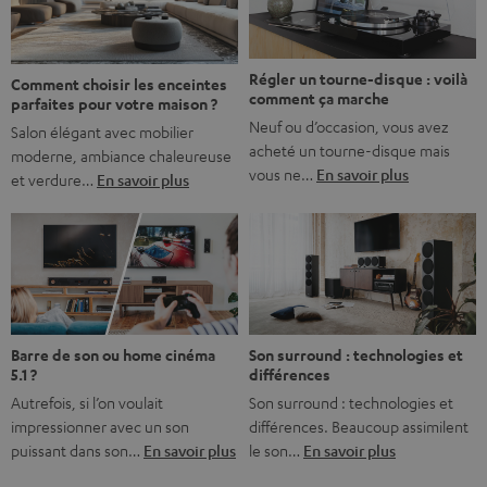
bonne nouvelle, c’est […]
Régler un tourne-disque : voilà
Comment choisir les enceintes
comment ça marche
parfaites pour votre maison ?
Neuf ou d’occasion, vous avez
Salon élégant avec mobilier
acheté un tourne-disque mais
moderne, ambiance chaleureuse
vous ne…
En savoir plus
et verdure…
En savoir plus
Barre de son ou home cinéma
Son surround : technologies et
5.1 ?
différences
Autrefois, si l’on voulait
Son surround : technologies et
impressionner avec un son
différences. Beaucoup assimilent
puissant dans son…
En savoir plus
le son…
En savoir plus