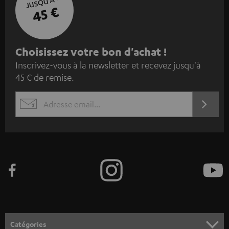
JUSQU'À -
45 €
I
Choisissez votre bon d'achat !
Inscrivez-vous à la newsletter et recevez jusqu'à
n
45 € de remise.
s
c
S'ABO
EMAIL
r
WIDGET
i
v
e
z
-
v
o
Catégories