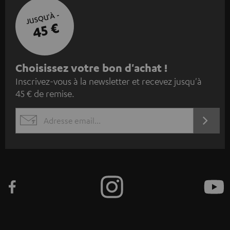
JUSQU'À -
45 €
I
Choisissez votre bon d'achat !
Inscrivez-vous à la newsletter et recevez jusqu'à
n
45 € de remise.
s
c
S'ABO
EMAIL
r
WIDGET
i
v
e
z
-
v