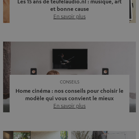
Les 15 ans de teufelaudio.nl : musique, art
et bonne cause
En savoir plus
Quinze ans de Teufel Pays-Bas. Une étape importante
dont nous sommes fiers. Mais au lieu de regarder
uniquement en arrière, nous avons surtout voulu faire
quelque chose qui reflète ce que représente Teufel :
célébrer le pouvoir du son et redonner quelque chose à
la société. La musique fait bien plus que simplement
sonner bien. […]
CONSEILS
Home cinéma : nos conseils pour choisir le
modèle qui vous convient le mieux
En savoir plus
Vous avez déjà ressenti cette petite frustration quand le
son de votre télé n’est pas à la hauteur du spectacle qui
se joue à l’écran ? La scène d’action manque de punch, le
dialogue est couvert par un bruit de fond… et adieu