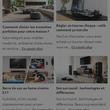
l’immersion. Rassurez-vous, on a tous vécu ça. Mais la
bonne nouvelle, c’est […]
Régler un tourne-disque : voilà
Comment choisir les enceintes
comment ça marche
parfaites pour votre maison ?
Neuf ou d’occasion, vous avez
Salon élégant avec mobilier
acheté un tourne-disque mais
moderne, ambiance chaleureuse
vous ne…
En savoir plus
et verdure…
En savoir plus
Barre de son ou home cinéma
Son surround : technologies et
5.1 ?
différences
Autrefois, si l’on voulait
Son surround : technologies et
impressionner avec un son
différences. Beaucoup assimilent
puissant dans son…
En savoir plus
le son…
En savoir plus