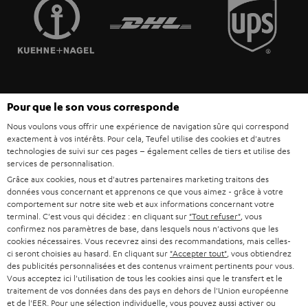
FRANCE
r
ENCEINTES
L’HISTOIRE DE TEUFEL
POLOGNE
ULTIMA
MANAGEMENT
ÉCOUTEURS INTRA-AURICULAIRES
ESPAGNE
DEVELOPPEMENT DURABLE
Sous réserve de modifications techniques, de fautes de frappe et d’autres
FANSHOP
Pour que le son vous corresponde
VALEURS
erreurs. Les accessoires figurant sur l’image ne font pas partie du contenu de
ITALIE
Nous voulons vous offrir une expérience de navigation sûre qui correspond
livraison. D’éventuels frais d’élimination des batteries sont inclus dans le prix.
NOUVEAUTÉS
exactement à vos intérêts. Pour cela, Teufel utilise des cookies et d'autres
ACCESSIBILITÉ
technologies de suivi sur ces pages – également celles de tiers et utilise des
USA
©2026 Lautsprecher Teufel GmbH - Tous droits réservés.
services de personnalisation.
Grâce aux cookies, nous et d'autres partenaires marketing traitons des
Mentions légales
CGV
Politique de confidentialité
données vous concernant et apprenons ce que vous aimez - grâce à votre
AUTRES PAYS
Paramètres de confidentialité
EU Data Act
renoncer au contrat ici
comportement sur notre site web et aux informations concernant votre
terminal. C'est vous qui décidez : en cliquant sur
"Tout refuser"
, vous
confirmez nos paramètres de base, dans lesquels nous n'activons que les
cookies nécessaires. Vous recevrez ainsi des recommandations, mais celles-
ci seront choisies au hasard. En cliquant sur
"Accepter tout"
, vous obtiendrez
des publicités personnalisées et des contenus vraiment pertinents pour vous.
Vous acceptez ici l'utilisation de tous les cookies ainsi que le transfert et le
traitement de vos données dans des pays en dehors de l'Union européenne
et de l'EER. Pour une sélection individuelle, vous pouvez aussi activer ou