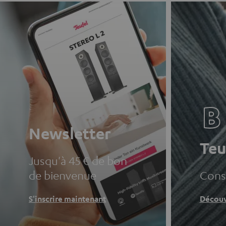
Newsletter
Teu
Jusqu'à 45 € de bon
de bienvenue
Conse
S'inscrire maintenant
Découv