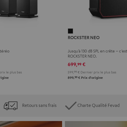
ROCKSTER
ROCKSTER NEO
NEO
Noir
stéréo
Jusqu’à 130 dB SPL en crête – c’est
ROCKSTER NEO.
699,
€
99
rix le plus bas
599,
99
€
Dernier prix le plus bas
99
rigine
899,
€
Prix d'origine
Retours sans frais
Charte Qualité Fevad