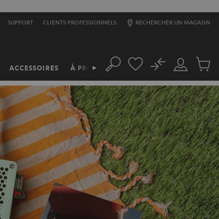
SUPPORT
CLIENTS PROFESSIONNELS
RECHERCHER UN MAGASIN
No
ACCESSOIRES
À PROPOS
►
Rechercher
Mon
Produit
compte
du
panier