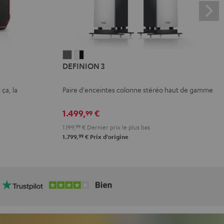
DEFINION
DEFINION
DEFINION 3
3
3
Anthracite
Blanc
 ça, la
Paire d'enceintes colonne stéréo haut de gamme
/
Noir
1.499,
€
99
1.199,
99
€
Dernier prix le plus bas
99
1.799,
€
Prix d'origine