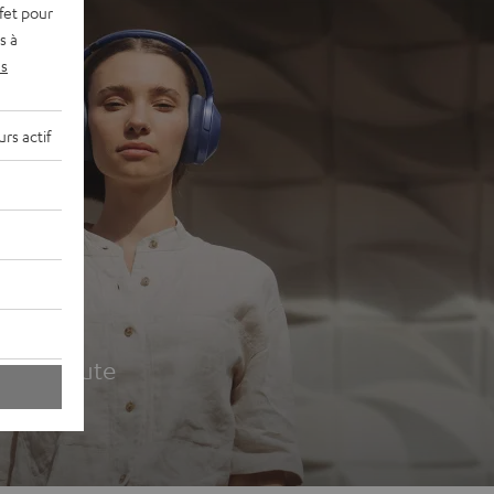
fet pour
s à
s
rs actif
udio
ur la route