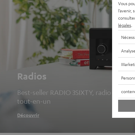
Vous pou
l’avenir,
consulte
légales
.
Nécess
Analys
Market
Radios
Personn
Best-seller RADIO 3SIXTY, radio-réveils 
conten
tout-en-un
Découvrir