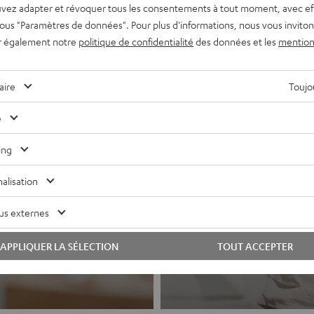
vez adapter et révoquer tous les consentements à tout moment, avec ef
 sous "Paramètres de données". Pour plus d'informations, nous vous inviton
r également notre
politique de confidentialité
des données et les
mention
aire
Toujou
e
ing
alisation
Casques a
hi-fi et systèmes
us externes
Le son Teufel po
APPLIQUER LA SÉLECTION
TOUT ACCEPTER
Vers les produits