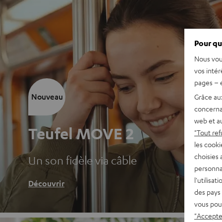
Pour qu
Nous vou
vos intér
pages – é
Nouveau
Grâce au
concerna
web et au
Teufel MOVE 2
"Tout ref
les cooki
choisies 
Un son fidèle via câble
personna
l'utilisa
Découvrir
des pays 
vous pou
"Accepter