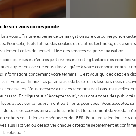
e le son vous corresponde
lons vous offrir une expérience de navigation sûre qui correspond exact
êts. Pour cela, Teufel utilise des cookies et d'autres technologies de suivi 
galement celles de tiers et utilise des services de personnalisation.
Nouveau
x cookies, nous et d'autres partenaires marketing traitons des données v
nt et apprenons ce que vous aimez - grâce à votre comportement sur not
x informations concernant votre terminal. C'est vous qui décidez : en cli
MOTIV® GO
user"
, vous confirmez nos paramètres de base, dans lesquels nous n'acti
es nécessaires. Vous recevrez ainsi des recommandations, mais celles-ci 
au hasard. En cliquant sur
"Accepter tout"
, vous obtiendrez des publicités
Enceinte Bluetoo
lisées et des contenus vraiment pertinents pour vous. Vous acceptez ici
tion de tous les cookies ainsi que le transfert et le traitement de vos donné
Découvrir
en dehors de l'Union européenne et de l'EER. Pour une sélection individu
vez aussi activer ou désactiver chaque catégorie séparément et confirme
 la sélection"
.