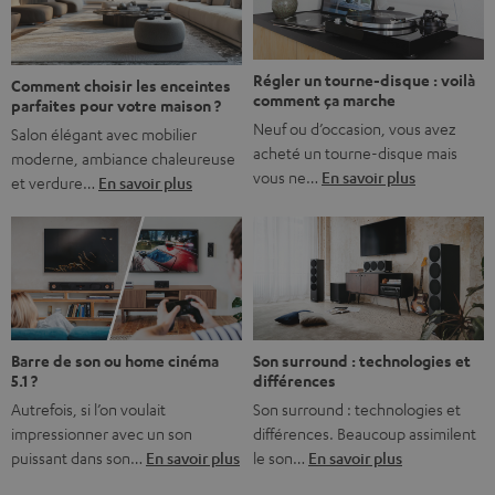
bonne nouvelle, c’est […]
Régler un tourne-disque : voilà
Comment choisir les enceintes
comment ça marche
parfaites pour votre maison ?
Neuf ou d’occasion, vous avez
Salon élégant avec mobilier
acheté un tourne-disque mais
moderne, ambiance chaleureuse
vous ne…
En savoir plus
et verdure…
En savoir plus
Barre de son ou home cinéma
Son surround : technologies et
5.1 ?
différences
Autrefois, si l’on voulait
Son surround : technologies et
impressionner avec un son
différences. Beaucoup assimilent
puissant dans son…
En savoir plus
le son…
En savoir plus