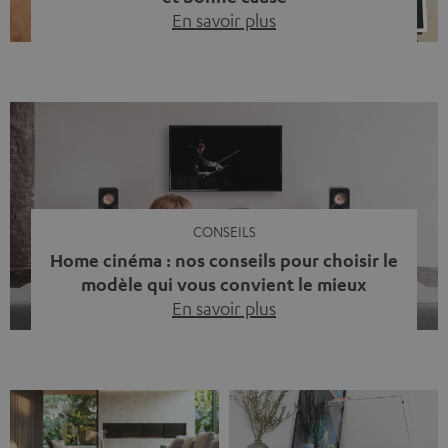
En savoir plus
Quinze ans de Teufel Pays-Bas. Une étape importante
dont nous sommes fiers. Mais au lieu de regarder
uniquement en arrière, nous avons surtout voulu faire
quelque chose qui reflète ce que représente Teufel :
célébrer le pouvoir du son et redonner quelque chose à
la société. La musique fait bien plus que simplement
sonner bien. […]
CONSEILS
Home cinéma : nos conseils pour choisir le
modèle qui vous convient le mieux
En savoir plus
Vous avez déjà ressenti cette petite frustration quand le
son de votre télé n’est pas à la hauteur du spectacle qui
se joue à l’écran ? La scène d’action manque de punch, le
dialogue est couvert par un bruit de fond… et adieu
l’immersion. Rassurez-vous, on a tous vécu ça. Mais la