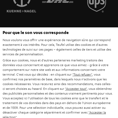
POLOGNE
ULTIMA
MANAGEMENT
ÉCOUTEURS INTRA-AURICULAIRES
ESPAGNE
DEVELOPPEMENT DURABLE
Sous réserve de modifications techniques, de fautes de frappe et d’autres
FANSHOP
Pour que le son vous corresponde
VALEURS
erreurs. Les accessoires figurant sur l’image ne font pas partie du contenu de
ITALIE
Nous voulons vous offrir une expérience de navigation sûre qui correspond
livraison. D’éventuels frais d’élimination des batteries sont inclus dans le prix.
NOUVEAUTÉS
exactement à vos intérêts. Pour cela, Teufel utilise des cookies et d'autres
ACCESSIBILITÉ
technologies de suivi sur ces pages – également celles de tiers et utilise des
USA
©2026 Lautsprecher Teufel GmbH - Tous droits réservés.
services de personnalisation.
Grâce aux cookies, nous et d'autres partenaires marketing traitons des
Mentions légales
CGV
Politique de confidentialité
données vous concernant et apprenons ce que vous aimez - grâce à votre
AUTRES PAYS
Paramètres de confidentialité
EU Data Act
renoncer au contrat ici
comportement sur notre site web et aux informations concernant votre
terminal. C'est vous qui décidez : en cliquant sur
"Tout refuser"
, vous
confirmez nos paramètres de base, dans lesquels nous n'activons que les
cookies nécessaires. Vous recevrez ainsi des recommandations, mais celles-
ci seront choisies au hasard. En cliquant sur
"Accepter tout"
, vous obtiendrez
des publicités personnalisées et des contenus vraiment pertinents pour vous.
Vous acceptez ici l'utilisation de tous les cookies ainsi que le transfert et le
traitement de vos données dans des pays en dehors de l'Union européenne
et de l'EER. Pour une sélection individuelle, vous pouvez aussi activer ou
désactiver chaque catégorie séparément et confirmer avec
"Accepter la
sélection"
.