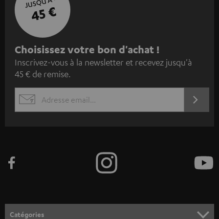
JUSQU'À -
45 €
I
Choisissez votre bon d'achat !
Inscrivez-vous à la newsletter et recevez jusqu'à
n
45 € de remise.
s
c
S'ABO
EMAIL
r
WIDGET
i
v
e
z
-
v
o
Catégories