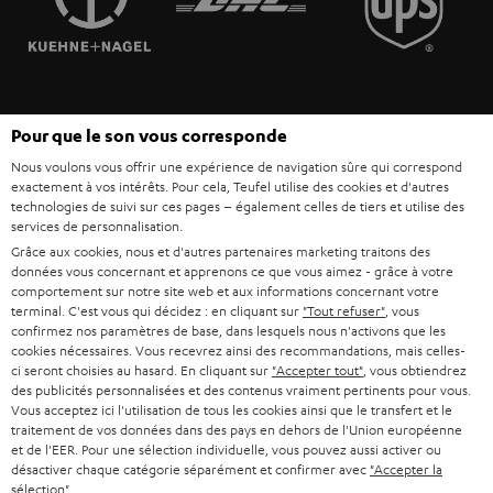
POLOGNE
ULTIMA
MANAGEMENT
ÉCOUTEURS INTRA-AURICULAIRES
ESPAGNE
DEVELOPPEMENT DURABLE
Sous réserve de modifications techniques, de fautes de frappe et d’autres
FANSHOP
Pour que le son vous corresponde
VALEURS
erreurs. Les accessoires figurant sur l’image ne font pas partie du contenu de
ITALIE
Nous voulons vous offrir une expérience de navigation sûre qui correspond
livraison. D’éventuels frais d’élimination des batteries sont inclus dans le prix.
NOUVEAUTÉS
exactement à vos intérêts. Pour cela, Teufel utilise des cookies et d'autres
ACCESSIBILITÉ
technologies de suivi sur ces pages – également celles de tiers et utilise des
USA
©2026 Lautsprecher Teufel GmbH - Tous droits réservés.
services de personnalisation.
Grâce aux cookies, nous et d'autres partenaires marketing traitons des
Mentions légales
CGV
Politique de confidentialité
données vous concernant et apprenons ce que vous aimez - grâce à votre
AUTRES PAYS
Paramètres de confidentialité
EU Data Act
renoncer au contrat ici
comportement sur notre site web et aux informations concernant votre
terminal. C'est vous qui décidez : en cliquant sur
"Tout refuser"
, vous
confirmez nos paramètres de base, dans lesquels nous n'activons que les
cookies nécessaires. Vous recevrez ainsi des recommandations, mais celles-
ci seront choisies au hasard. En cliquant sur
"Accepter tout"
, vous obtiendrez
des publicités personnalisées et des contenus vraiment pertinents pour vous.
Vous acceptez ici l'utilisation de tous les cookies ainsi que le transfert et le
traitement de vos données dans des pays en dehors de l'Union européenne
et de l'EER. Pour une sélection individuelle, vous pouvez aussi activer ou
désactiver chaque catégorie séparément et confirmer avec
"Accepter la
sélection"
.