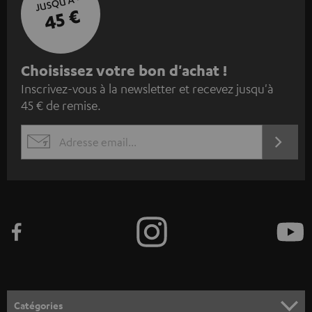
JUSQU'À -
45 €
I
Choisissez votre bon d'achat !
Inscrivez-vous à la newsletter et recevez jusqu'à
n
45 € de remise.
s
c
S'ABO
EMAIL
r
WIDGET
i
v
e
z
-
v
o
Catégories