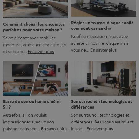
bonne nouvelle, c’est […]
Régler un tourne-disque : voilà
Comment choisir les enceintes
comment ça marche
parfaites pour votre maison ?
Neuf ou d’occasion, vous avez
Salon élégant avec mobilier
acheté un tourne-disque mais
moderne, ambiance chaleureuse
vous ne…
En savoir plus
et verdure…
En savoir plus
Barre de son ou home cinéma
Son surround : technologies et
5.1 ?
différences
Autrefois, si l’on voulait
Son surround : technologies et
impressionner avec un son
différences. Beaucoup assimilent
puissant dans son…
En savoir plus
le son…
En savoir plus