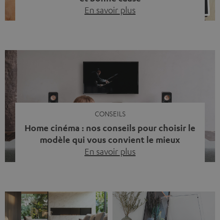
En savoir plus
Quinze ans de Teufel Pays-Bas. Une étape importante
dont nous sommes fiers. Mais au lieu de regarder
uniquement en arrière, nous avons surtout voulu faire
quelque chose qui reflète ce que représente Teufel :
célébrer le pouvoir du son et redonner quelque chose à
la société. La musique fait bien plus que simplement
sonner bien. […]
CONSEILS
Home cinéma : nos conseils pour choisir le
modèle qui vous convient le mieux
En savoir plus
Vous avez déjà ressenti cette petite frustration quand le
son de votre télé n’est pas à la hauteur du spectacle qui
se joue à l’écran ? La scène d’action manque de punch, le
dialogue est couvert par un bruit de fond… et adieu
l’immersion. Rassurez-vous, on a tous vécu ça. Mais la