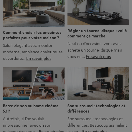
l’immersion. Rassurez-vous, on a tous vécu ça. Mais la
bonne nouvelle, c’est […]
Régler un tourne-disque : voilà
Comment choisir les enceintes
comment ça marche
parfaites pour votre maison ?
Neuf ou d’occasion, vous avez
Salon élégant avec mobilier
acheté un tourne-disque mais
moderne, ambiance chaleureuse
vous ne…
En savoir plus
et verdure…
En savoir plus
Barre de son ou home cinéma
Son surround : technologies et
5.1 ?
différences
Autrefois, si l’on voulait
Son surround : technologies et
impressionner avec un son
différences. Beaucoup assimilent
puissant dans son…
En savoir plus
le son…
En savoir plus