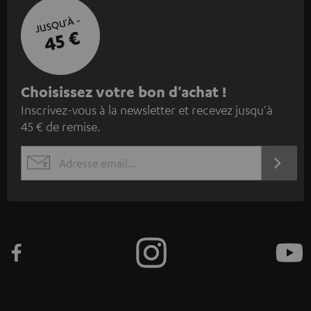
JUSQU'À -
45 €
I
Choisissez votre bon d'achat !
Inscrivez-vous à la newsletter et recevez jusqu'à
n
45 € de remise.
s
c
S'ABO
EMAIL
r
WIDGET
i
v
e
z
-
v