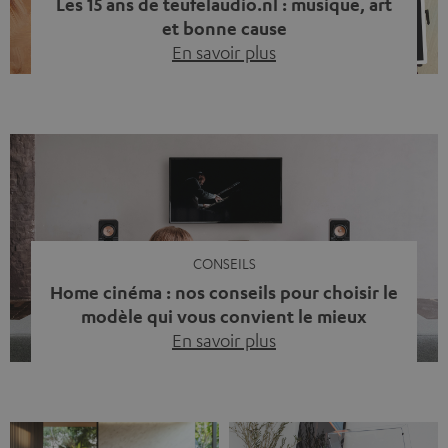
Les 15 ans de teufelaudio.nl : musique, art
et bonne cause
En savoir plus
Quinze ans de Teufel Pays-Bas. Une étape importante
dont nous sommes fiers. Mais au lieu de regarder
uniquement en arrière, nous avons surtout voulu faire
quelque chose qui reflète ce que représente Teufel :
célébrer le pouvoir du son et redonner quelque chose à
la société. La musique fait bien plus que simplement
sonner bien. […]
CONSEILS
Home cinéma : nos conseils pour choisir le
modèle qui vous convient le mieux
En savoir plus
Vous avez déjà ressenti cette petite frustration quand le
son de votre télé n’est pas à la hauteur du spectacle qui
se joue à l’écran ? La scène d’action manque de punch, le
dialogue est couvert par un bruit de fond… et adieu