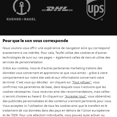
FRANCE
r
ENCEINTES
L’HISTOIRE DE TEUFEL
POLOGNE
ULTIMA
MANAGEMENT
ÉCOUTEURS INTRA-AURICULAIRES
ESPAGNE
DEVELOPPEMENT DURABLE
Sous réserve de modifications techniques, de fautes de frappe et d’autres
FANSHOP
Pour que le son vous corresponde
VALEURS
erreurs. Les accessoires figurant sur l’image ne font pas partie du contenu de
ITALIE
Nous voulons vous offrir une expérience de navigation sûre qui correspond
livraison. D’éventuels frais d’élimination des batteries sont inclus dans le prix.
NOUVEAUTÉS
exactement à vos intérêts. Pour cela, Teufel utilise des cookies et d'autres
ACCESSIBILITÉ
technologies de suivi sur ces pages – également celles de tiers et utilise des
USA
©2026 Lautsprecher Teufel GmbH - Tous droits réservés.
services de personnalisation.
Grâce aux cookies, nous et d'autres partenaires marketing traitons des
Mentions légales
CGV
Politique de confidentialité
données vous concernant et apprenons ce que vous aimez - grâce à votre
AUTRES PAYS
Paramètres de confidentialité
EU Data Act
renoncer au contrat ici
comportement sur notre site web et aux informations concernant votre
terminal. C'est vous qui décidez : en cliquant sur
"Tout refuser"
, vous
confirmez nos paramètres de base, dans lesquels nous n'activons que les
cookies nécessaires. Vous recevrez ainsi des recommandations, mais celles-
ci seront choisies au hasard. En cliquant sur
"Accepter tout"
, vous obtiendrez
des publicités personnalisées et des contenus vraiment pertinents pour vous.
Vous acceptez ici l'utilisation de tous les cookies ainsi que le transfert et le
traitement de vos données dans des pays en dehors de l'Union européenne
et de l'EER. Pour une sélection individuelle, vous pouvez aussi activer ou