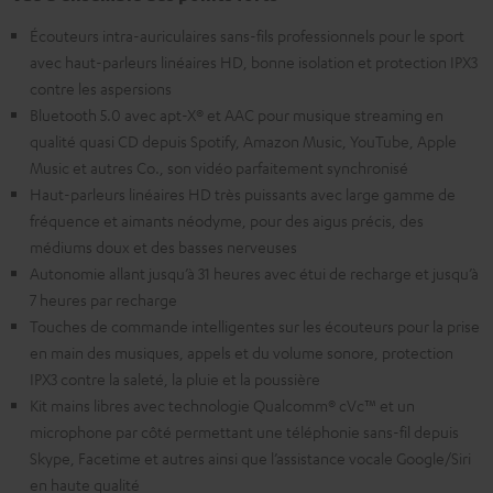
Écouteurs intra-auriculaires sans-fils professionnels pour le sport
avec haut-parleurs linéaires HD, bonne isolation et protection IPX3
contre les aspersions
Bluetooth 5.0 avec apt-X® et AAC pour musique streaming en
qualité quasi CD depuis Spotify, Amazon Music, YouTube, Apple
Music et autres Co., son vidéo parfaitement synchronisé
Haut-parleurs linéaires HD très puissants avec large gamme de
fréquence et aimants néodyme, pour des aigus précis, des
médiums doux et des basses nerveuses
Autonomie allant jusqu’à 31 heures avec étui de recharge et jusqu’à
7 heures par recharge
Touches de commande intelligentes sur les écouteurs pour la prise
en main des musiques, appels et du volume sonore, protection
IPX3 contre la saleté, la pluie et la poussière
Kit mains libres avec technologie Qualcomm® cVc™ et un
microphone par côté permettant une téléphonie sans-fil depuis
Skype, Facetime et autres ainsi que l’assistance vocale Google/Siri
en haute qualité