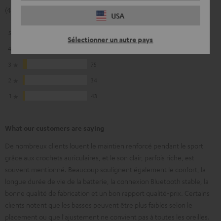
(4.4 de 5 pour 1056 Evaluations)
USA
5
697
Sélectionner un autre pays
4
207
3
75
2
34
1
43
What our customers are saying
De nombreux clients louent le maintien renforcé pendant le sport
grâce aux crochets auriculaires, et le son clair, parfois riche, est
souvent mentionné. Beaucoup soulignent également le confort, la
longue durée de vie de la batterie, la connexion Bluetooth stable, la
bonne qualité de fabrication et un bon rapport qualité-prix. Certains
clients notent que les basses peuvent être plus faibles selon le
placement ou que l'ajustement ne convient pas à toutes les oreilles.