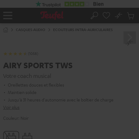
ERS LE
ONTENU
No
Sau
Page
Rechercher
Produi
d’accueil
du
CASQUES AUDIO
ECOUTEURS INTRA-AURICULAIRES
panier
(1058)
AIRY SPORTS TWS
Votre coach musical
Oreillettes douces et flexibles
Maintien solide
Jusqu'à 31 heures d'autonomie avec le boîtier de charge
Voir plus
Couleur:
Noir