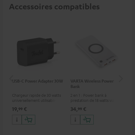
Accessoires compatibles
USB-C Power Adapter 30W
VARTA Wireless Power
Sy
Bank
Fe
Chargeur rapide de 30 watts
2 en 1 : Power bank à
Éme
universellement utilisable
prestation de 18 watts via USB
Blu
pour écouteurs et appareils
type C & recharge sans-fil
com
19,
€
34,
€
49
99
99
portables, ainsi que pour
jusqu’à 10 watts
cas
iPhones Apple, smartphones
Blu
Android, tablettes et
Teu
appareils avec port USB-C