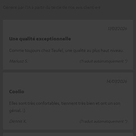
Généré par l’IA à partir du texte de nos avis client·e·s
17/07/2026
Une qualité exceptionnelle
Comme toujours chez Teufel, une qualité au plus haut niveau.
Mariusz S.
(Traduit automatiquement *)
14/07/2026
Coolio
Elles sont très confortables, tiennent très bien et ont un son
génial. :)
Dennis K.
(Traduit automatiquement *)