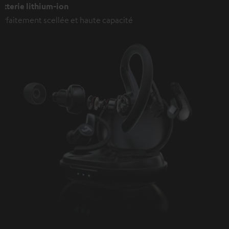
atterie lithium-ion
arfaitement scellée et haute capacité