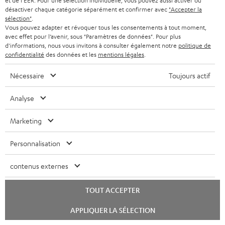
et de l'EER. Pour une sélection individuelle, vous pouvez aussi activer ou
a
désactiver chaque catégorie séparément et confirmer avec
"Accepter la
sélection"
.
n
Vous pouvez adapter et révoquer tous les consentements à tout moment,
t
avec effet pour l’avenir, sous "Paramètres de données". Pour plus
d'informations, nous vous invitons à consulter également notre
politique de
i
confidentialité
des données et les
mentions légales
.
e
Nécessaire
Toujours actif
Teufel adhère à la Fédération du e-commerce et de la vente à distance (Fevad) et à sa charte
qualité. La Fevad est membre du réseau européen Ecommerce Europe Trustmark.
Analyse
Marketing
Personnalisation
contenus externes
TOUT ACCEPTER
Le Blog Teufel
Lancer
Technologies audio, modes, conseils & astuces
APPLIQUER LA SÉLECTION
le
chat