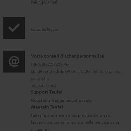
e
Pairing Manual
n
t
s
I
Garantie légale
t
n
é
f
l
o
D
Votre conseil d'achat personnalisé
é
r
é
(00)800 200 300 40
Lundi-vendredi de 09:00 à 17:00 ; fermé le samedi,
c
m
t
dimanche
h
a
a
et jours fériés.
a
t
i
Support Teufel
r
i
l
Questions fréquemment posées
Magasin Teufel
g
o
s
Faites l’expérience de nos produits de près et
e
n
c
laissez-vous conseiller personnellement dans nos
a
s
o
magasins.