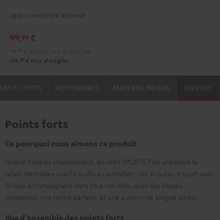
TWS
TWS
Le son rencontre la liberté
Moon
Night
Gray
Black
99,
€
99
79,
99
€
Dernier prix le plus bas
99
119,
€
Prix d'origine
UES ET TESTS
ACCESSOIRES
MATÉRIEL INCLUS
SUPPORT
Points forts
Ce pourquoi nous aimons ce produit
Quand d’autres abandonnent, les AIRY SPORTS TWS prennent le
relais. Véritables coachs audio au quotidien, ces écouteurs sport sans
fil vous accompagnent dans tous vos défis, avec des basses
puissantes, une tenue parfaite, et une autonomie longue durée.
Vue d’ensemble des points forts