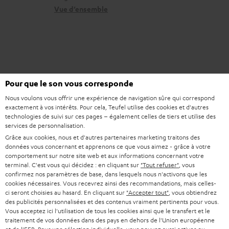
b
r
n
Vue d’ensemble
l
e
t
e
l
a
s
a
c
t
t
i
Pour que le son vous corresponde
v
Nous voulons vous offrir une expérience de navigation sûre qui correspond
exactement à vos intérêts. Pour cela, Teufel utilise des cookies et d'autres
e
8 semaines d'essai
technologies de suivi sur ces pages – également celles de tiers et utilise des
services de personnalisation.
s
Grâce aux cookies, nous et d'autres partenaires marketing traitons des
Retours sans frais
à
données vous concernant et apprenons ce que vous aimez - grâce à votre
comportement sur notre site web et aux informations concernant votre
l
Service client à vie
terminal. C'est vous qui décidez : en cliquant sur
"Tout refuser"
, vous
a
confirmez nos paramètres de base, dans lesquels nous n'activons que les
cookies nécessaires. Vous recevrez ainsi des recommandations, mais celles-
g
Plus de 45 ans d'expertise
ci seront choisies au hasard. En cliquant sur
"Accepter tout"
, vous obtiendrez
des publicités personnalisées et des contenus vraiment pertinents pour vous.
a
Vous acceptez ici l'utilisation de tous les cookies ainsi que le transfert et le
r
traitement de vos données dans des pays en dehors de l'Union européenne