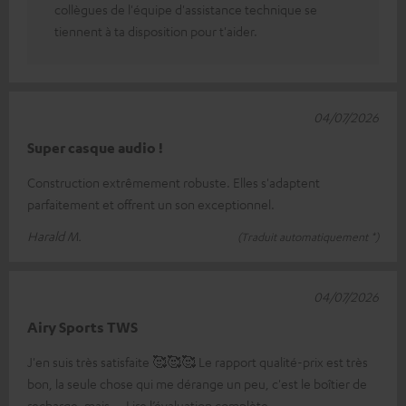
collègues de l'équipe d'assistance technique se
tiennent à ta disposition pour t'aider.
04/07/2026
Super casque audio !
Construction extrêmement robuste. Elles s'adaptent
parfaitement et offrent un son exceptionnel.
Harald M.
(Traduit automatiquement *)
04/07/2026
Airy Sports TWS
J'en suis très satisfaite 🥰🥰🥰 Le rapport qualité-prix est très
bon, la seule chose qui me dérange un peu, c'est le boîtier de
recharge, mais
Lire l’évaluation complète