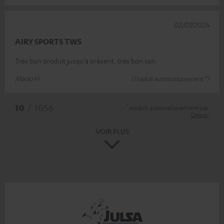
02/07/2026
AIRY SPORTS TWS
Très bon produit jusqu'à présent, très bon son
Mario H.
(Traduit automatiquement *)
*
10
/ 1056
traduit automatiquement par
DeepL
VOIR PLUS