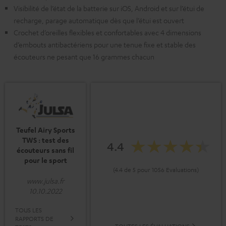
Visibilité de l’état de la batterie sur iOS, Android et sur l’étui de
recharge, parage automatique dès que l’étui est ouvert
Crochet d’oreilles flexibles et confortables avec 4 dimensions
d’embouts antibactériens pour une tenue fixe et stable des
écouteurs ne pesant que 16 grammes chacun
Teufel Airy Sports
TWS : test des
4.4
écouteurs sans fil
pour le sport
(4.4 de 5 pour 1056 Evaluations)
www.julsa.fr
10.10.2022
TOUS LES
RAPPORTS DE
TOUTES LES ÉVALUATIONS