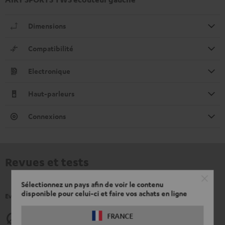
Dimensions
Compatibilité
Electronique
Haut-parleurs
Connexions
Revues et tests
Sélectionnez un pays afin de voir le contenu
disponible pour celui-ci et faire vos achats en ligne
Evaluations de nos client(e)s pour ce produit.
4.4
FRANCE