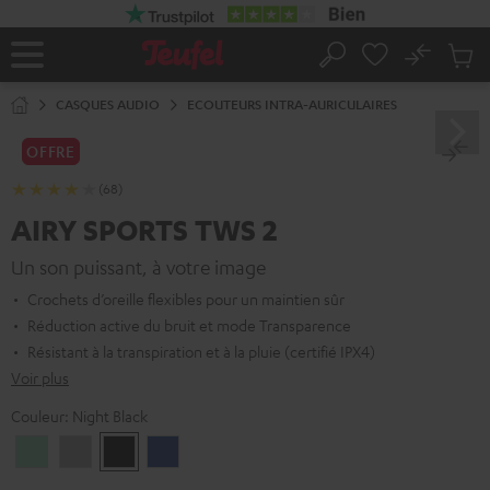
ERS LE
ONTENU
No
Sau
Page
Rechercher
Produi
d’accueil
du
CASQUES AUDIO
ECOUTEURS INTRA-AURICULAIRES
panier
OFFRE
(68)
AIRY SPORTS TWS 2
Un son puissant, à votre image
Crochets d’oreille flexibles pour un maintien sûr
Réduction active du bruit et mode Transparence
Résistant à la transpiration et à la pluie (certifié IPX4)
Voir plus
Couleur:
Night Black
Misty
Moon
Night
Space
Green
Gray
Black
Blue