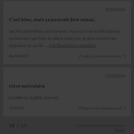
21/07/2026
C'est bien, mais ça pourrait être mieux.
Les fonctionnalités sont bonnes, mais comme les Récepteurs
ne tiennent pas bien en place chez moi, je dois souvent les
réajuster, ce qui fai
Lire l’évaluation complète
Reinhold F.
(Traduit automatiquement *)
21/07/2026
Intra-auriculaire
Excellente qualité, bon son
Frank D.
(Traduit automatiquement *)
*
10
/ 68
traduit automatiquement par
DeepL