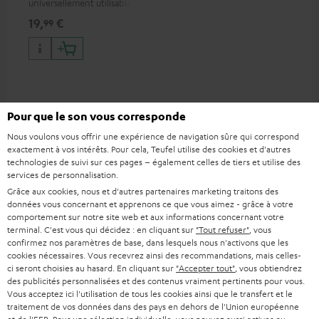
universellement utilisable
pour écouteurs et appareils
19,
€
99
portables, ainsi que pour
iPhones Apple, smartphones
Android, tablettes et
appareils avec port USB-C
Accessoires compatibles
Pour que le son vous corresponde
Nous voulons vous offrir une expérience de navigation sûre qui correspond
exactement à vos intérêts. Pour cela, Teufel utilise des cookies et d'autres
technologies de suivi sur ces pages – également celles de tiers et utilise des
services de personnalisation.
Grâce aux cookies, nous et d'autres partenaires marketing traitons des
données vous concernant et apprenons ce que vous aimez - grâce à votre
comportement sur notre site web et aux informations concernant votre
terminal. C'est vous qui décidez : en cliquant sur
"Tout refuser"
, vous
confirmez nos paramètres de base, dans lesquels nous n'activons que les
cookies nécessaires. Vous recevrez ainsi des recommandations, mais celles-
ci seront choisies au hasard. En cliquant sur
"Accepter tout"
, vous obtiendrez
des publicités personnalisées et des contenus vraiment pertinents pour vous.
VARTA Wireless Power
Système audio Bluetooth
Fe
Vous acceptez ici l'utilisation de tous les cookies ainsi que le transfert et le
Bank
FeinTech
Ext
traitement de vos données dans des pays en dehors de l'Union européenne