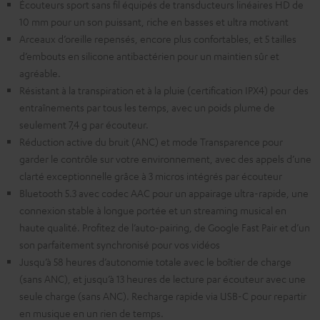
Écouteurs sport sans fil équipés de transducteurs linéaires HD de
10 mm pour un son puissant, riche en basses et ultra motivant
Arceaux d’oreille repensés, encore plus confortables, et 5 tailles
d’embouts en silicone antibactérien pour un maintien sûr et
agréable.
Résistant à la transpiration et à la pluie (certification IPX4) pour des
entraînements par tous les temps, avec un poids plume de
seulement 7,4 g par écouteur.
Réduction active du bruit (ANC) et mode Transparence pour
garder le contrôle sur votre environnement, avec des appels d’une
clarté exceptionnelle grâce à 3 micros intégrés par écouteur
Bluetooth 5.3 avec codec AAC pour un appairage ultra-rapide, une
connexion stable à longue portée et un streaming musical en
haute qualité. Profitez de l’auto-pairing, de Google Fast Pair et d’un
son parfaitement synchronisé pour vos vidéos
Jusqu’à 58 heures d’autonomie totale avec le boîtier de charge
(sans ANC), et jusqu’à 13 heures de lecture par écouteur avec une
seule charge (sans ANC). Recharge rapide via USB-C pour repartir
en musique en un rien de temps.