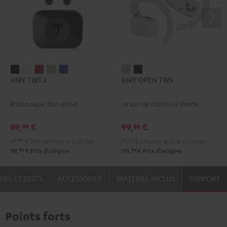
AIRY
AIRY
AIRY
AIRY
AIRY
AIRY
AIRY
AIRY TWS 2
AIRY OPEN TWS
TWS
TWS
TWS
TWS
TWS
OPEN
OPEN
2
2
2
2
2
TWS
TWS
Bruit coupé. Son activé.
Le son rencontre la liberté
Night
Pure
Ruby
Sage
Space
Moon
Night
Black
White
Red
Green
Blue
Gray
Black
89,
€
99,
€
99
99
69,
99
€
Dernier prix le plus bas
79,
99
€
Dernier prix le plus bas
99
99
99,
€
Prix d'origine
119,
€
Prix d'origine
UES ET TESTS
ACCESSOIRES
MATÉRIEL INCLUS
SUPPORT
Points forts