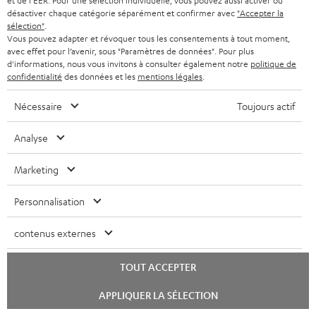
et de l'EER. Pour une sélection individuelle, vous pouvez aussi activer ou
2 en 1 : Power bank à
Émetteur et récepteur
Per
désactiver chaque catégorie séparément et confirmer avec
"Accepter la
prestation de 18 watts via USB
Bluetooth de haut de gamme,
tél
sélection"
.
type C & recharge sans-fil
compatible avec tous les
d'
34,
€
49,
€
74
99
99
Vous pouvez adapter et révoquer tous les consentements à tout moment,
jusqu’à 10 watts
casques ou systèmes complets
App
avec effet pour l’avenir, sous "Paramètres de données". Pour plus
Bluetooth et barres de son
con
d'informations, nous vous invitons à consulter également notre
politique de
Teufel
confidentialité
des données et les
mentions légales
.
Nécessaire
Toujours actif
Pièces de rechange et
composants de remplacement
Analyse
Marketing
Personnalisation
contenus externes
TOUT ACCEPTER
Lancer
APPLIQUER LA SÉLECTION
le
chat
Écouteur droit pour AIRY
Écouteur gauche pour AIRY
Boi