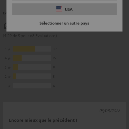
USA
Evaluations de nos client(e)s pour ce produit.
Sélectionner un autre pays
4.29
(4.29 de 5 pour 68 Evaluations)
5
39
4
15
3
9
2
5
1
0
05/08/2026
Encore mieux que le précédent !