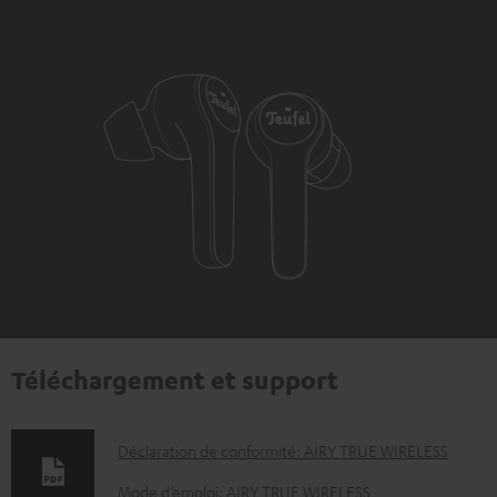
Téléchargement et support
D
Déclaration de conformité: AIRY TRUE WIRELESS
o
Mode d’emploi: AIRY TRUE WIRELESS