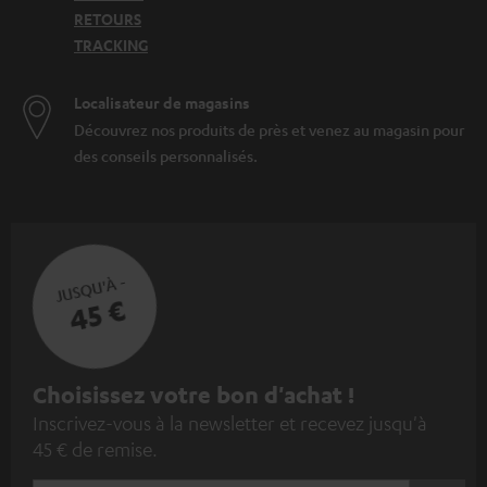
RETOURS
TRACKING
Localisateur de magasins
Découvrez nos produits de près et venez au magasin pour
des conseils personnalisés.
JUSQU'À -
45 €
I
Choisissez votre bon d'achat !
Inscrivez-vous à la newsletter et recevez jusqu'à
n
45 € de remise.
s