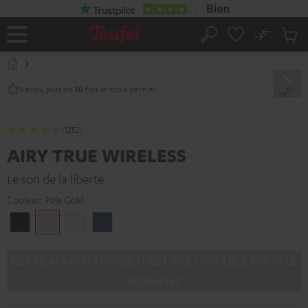
ERS LE
ONTENU
No
Sau
Page
Rechercher
Produi
d’accueil
du
panier
Vendu plus de
fois le mois dernier.
10
(1252)
AIRY TRUE WIRELESS
Le son de la liberté
Couleur:
Pale Gold
Night
Pale
Silver
Steel
Black
Gold
White
Blue
CETTE MARCHANDISE N’EST PAS LIVRABLE POUR LE
MOMENT