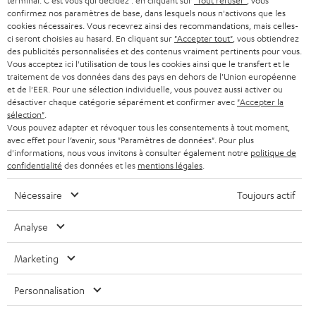
terminal. C'est vous qui décidez : en cliquant sur
"Tout refuser"
, vous
e
AUTRICHE
confirmez nos paramètres de base, dans lesquels nous n'activons que les
SMART HOME
w
cookies nécessaires. Vous recevrez ainsi des recommandations, mais celles-
B2B
ci seront choisies au hasard. En cliquant sur
"Accepter tout"
, vous obtiendrez
s
SUISSE
BLUETOOTH
des publicités personnalisées et des contenus vraiment pertinents pour vous.
BLOG
Vous acceptez ici l'utilisation de tous les cookies ainsi que le transfert et le
l
traitement de vos données dans des pays en dehors de l'Union européenne
CASQUES AUDIO
e
PAYS-BAS
NEWSLETTER
et de l'EER. Pour une sélection individuelle, vous pouvez aussi activer ou
désactiver chaque catégorie séparément et confirmer avec
"Accepter la
t
CASQUES BLUETOOTH AUDIO
sélection"
.
MAGASINS
BELGIQUE
Vous pouvez adapter et révoquer tous les consentements à tout moment,
t
avec effet pour l’avenir, sous "Paramètres de données". Pour plus
SYSTEMES COMPLETS
e
AVANTAGES D’ACHAT
d'informations, nous vous invitons à consulter également notre
politique de
confidentialité
des données et les
mentions légales
.
FRANCE
r
ENCEINTES
L’HISTOIRE DE TEUFEL
Nécessaire
Toujours actif
POLOGNE
ULTIMA
MANAGEMENT
Analyse
ÉCOUTEURS INTRA-AURICULAIRES
ESPAGNE
DEVELOPPEMENT DURABLE
Marketing
Sous réserve de modifications techniques, de fautes de frappe et d’autres
FANSHOP
VALEURS
erreurs. Les accessoires figurant sur l’image ne font pas partie du contenu de
ITALIE
Personnalisation
livraison. D’éventuels frais d’élimination des batteries sont inclus dans le prix.
NOUVEAUTÉS
ACCESSIBILITÉ