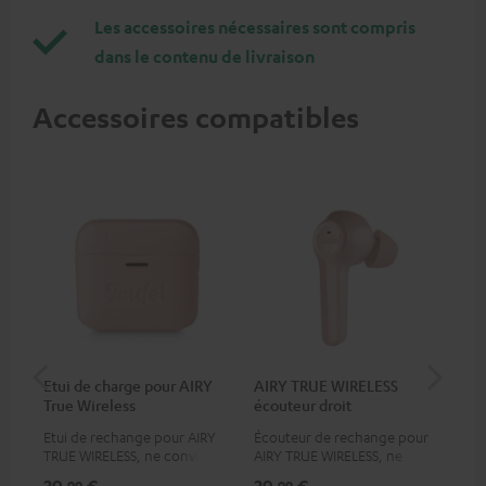
Les accessoires nécessaires sont compris
dans le contenu de livraison
Accessoires compatibles
Etui de charge pour AIRY
AIRY TRUE WIRELESS
AI
True Wireless
écouteur droit
éc
Etui de rechange pour AIRY
Écouteur de rechange pour
Éco
TRUE WIRELESS, ne convient
AIRY TRUE WIRELESS, ne
AIR
pas pour les AIRY TWS
convient pas pour les AIRY
con
39,
€
39,
€
39
99
99