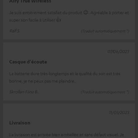
Airy True Wireless
Je suis entièrement satisfait du produit 😉. Agréable à porter et
super son facile à utiliser 👍
Ralf S.
(Traduit automatiquement *)
07/06/2023
Casque d'écoute
La batterie dure très longtemps et la qualité du son est très
bonne, je ne peux pas me plaindre.
Skrollan Fiina B.
(Traduit automatiquement *)
11/05/2023
Livraison
La livraison est arrivée bien emballée et sans défaut visuel. Je