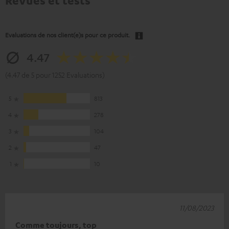
Revues et tests
Evaluations de nos client(e)s pour ce produit.
4.47
(4.47 de 5 pour 1252 Evaluations)
5
813
4
278
3
104
2
47
1
10
11/08/2023
Comme toujours, top