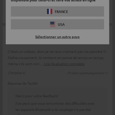
disponible pour celui-ci et faire vos achats en ligne
Super, ça colle !
FRANCE
Andreas R.
(Traduit automatiquement *)
USA
06/08/2023
Sélectionner un autre pays
De temps en temps, ils ne fonctionnent pas
C'était un cadeau, donc je ne veux vraiment pas me plaindre !!!
Malheureusement, ils tombent en panne de temps en temps,
même s'ils sont com
Lire l’évaluation complète
Christine V.
(Traduit automatiquement *)
Réponse de Teufel:
Merci pour votre feedback!
Il se peut que vous rencontriez des difficultés avec
les appareils Bluetooth si le couplage n'a pas été