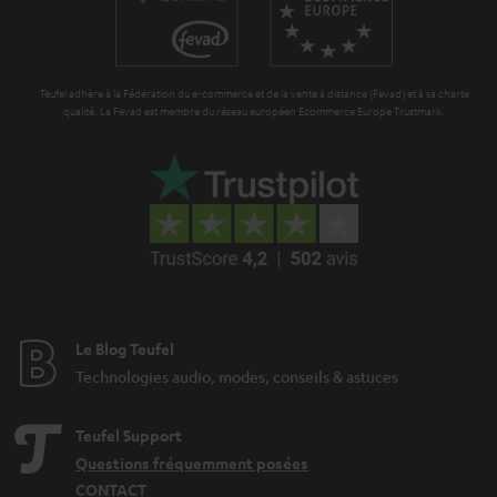
a
n
t
Teufel adhère à la Fédération du e-commerce et de la vente à distance (Fevad) et à sa charte
i
qualité. La Fevad est membre du réseau européen Ecommerce Europe Trustmark.
e
Le Blog Teufel
Technologies audio, modes, conseils & astuces
Teufel Support
Questions fréquemment posées
CONTACT