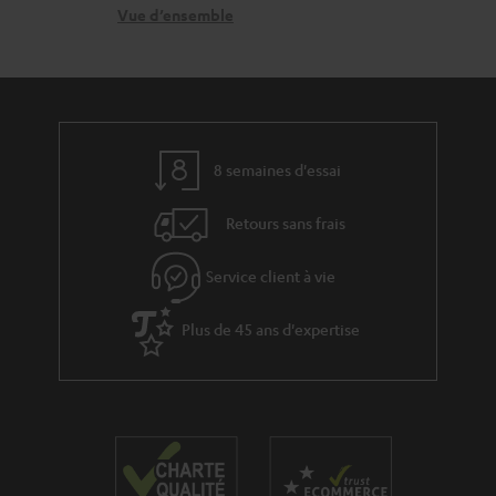
r
n
Vue d’ensemble
g
e
t
e
l
a
a
a
c
b
t
t
l
8 semaines d'essai
i
e
v
s
Retours sans frais
e
s
Service client à vie
à
Plus de 45 ans d'expertise
l
a
g
a
r