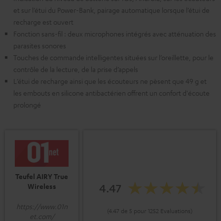
et sur l’étui du Power-Bank, pairage automatique lorsque l’étui de
recharge est ouvert
Fonction sans-fil : deux microphones intégrés avec atténuation des
parasites sonores
Touches de commande intelligentes situées sur l’oreillette, pour le
contrôle de la lecture, de la prise d’appels
L’étui de recharge ainsi que les écouteurs ne pèsent que 49 g et
les embouts en silicone antibactérien offrent un confort d'écoute
prolongé
Teufel AIRY True
4.47
Wireless
https://www.01n
(4.47 de 5 pour 1252 Evaluations)
et.com/