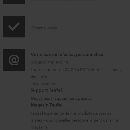
c
u
m
I
Garantie légale
e
n
n
f
t
o
D
Votre conseil d'achat personnalisé
s
r
é
(00)800 200 300 40
t
Lundi-vendredi de 09:00 à 17:00 ; fermé le samedi,
m
t
é
dimanche
a
a
l
et jours fériés.
t
i
Support Teufel
é
i
l
Questions fréquemment posées
c
Magasin Teufel
o
s
h
Faites l’expérience de nos produits de près et
n
c
a
laissez-vous conseiller personnellement dans nos
s
o
r
magasins.