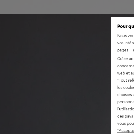
Pour qu
Nous vou
vos intér
pages – é
Grâce au
concerna
web et au
"Tout ref
les cooki
choisies 
personna
l'utilisa
des pays 
vous pou
"Accepter