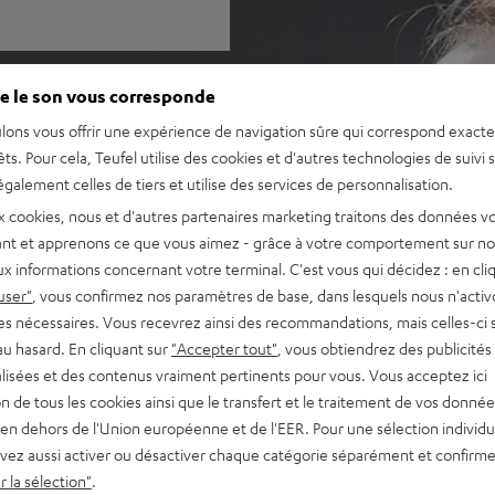
e le son vous corresponde
lons vous offrir une expérience de navigation sûre qui correspond exact
êts. Pour cela, Teufel utilise des cookies et d'autres technologies de suivi 
galement celles de tiers et utilise des services de personnalisation.
x cookies, nous et d'autres partenaires marketing traitons des données v
nt et apprenons ce que vous aimez - grâce à votre comportement sur not
x informations concernant votre terminal. C'est vous qui décidez : en cli
user"
, vous confirmez nos paramètres de base, dans lesquels nous n'acti
es nécessaires. Vous recevrez ainsi des recommandations, mais celles-ci 
au hasard. En cliquant sur
"Accepter tout"
, vous obtiendrez des publicités
lisées et des contenus vraiment pertinents pour vous. Vous acceptez ici
tion de tous les cookies ainsi que le transfert et le traitement de vos donné
en dehors de l'Union européenne et de l'EER. Pour une sélection individu
vez aussi activer ou désactiver chaque catégorie séparément et confirme
 la sélection"
.