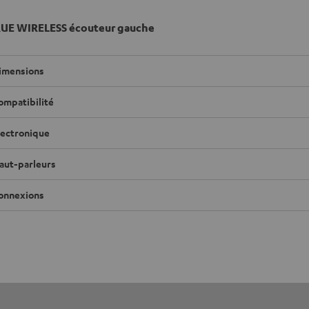
RUE WIRELESS écouteur gauche
imensions
ompatibilité
lectronique
aut-parleurs
onnexions