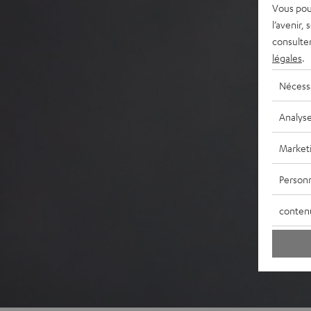
Vous pou
l’avenir,
consulte
légales
.
Nécess
Analys
Market
Personn
conten