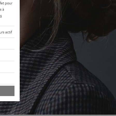
fet pour
s à
s
rs actif