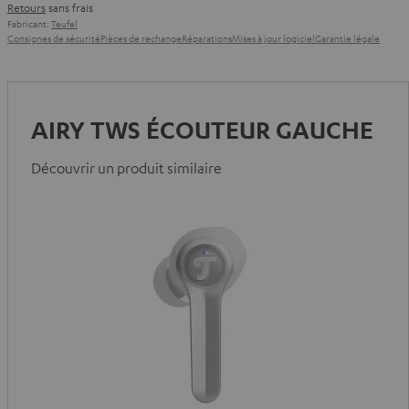
Retours
sans frais
Fabricant:
Teufel
Consignes de sécurité
Pièces de rechange
Réparations
Mises à jour logiciel
Garantie légale
AIRY TWS ÉCOUTEUR GAUCHE
Découvrir un produit similaire