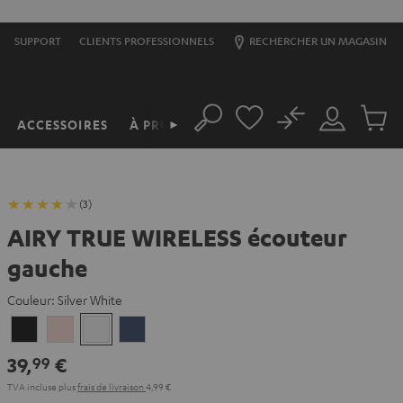
SUPPORT
CLIENTS PROFESSIONNELS
RECHERCHER UN MAGASIN
No
ACCESSOIRES
À PROPOS
►
Rechercher
Mon
Produit
compte
du
panier
(3)
AIRY TRUE WIRELESS écouteur
gauche
Couleur:
Silver White
Night
Pale
Silver
Steel
Black
Gold
White
Blue
39,
€
99
TVA incluse
plus
frais de livraison
4,99 €