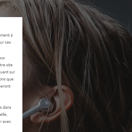
ement à
sur ces
ous
re site
quant sur
vons que
seront
es dans
elle,
r avec