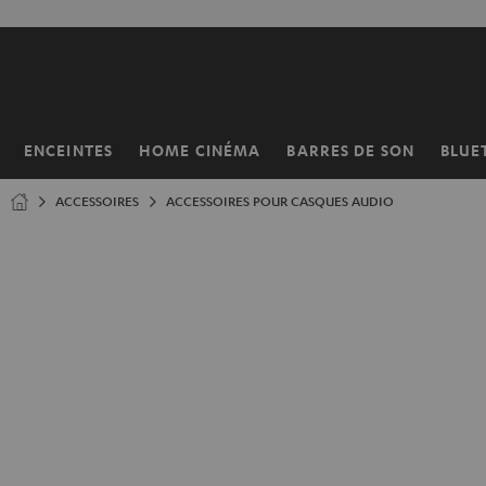
ERS LE
ONTENU
ENCEINTES
HOME CINÉMA
BARRES DE SON
BLUE
Page
d’accueil
ACCESSOIRES
ACCESSOIRES POUR CASQUES AUDIO