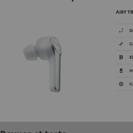
AIRY T
D
C
E
H
C