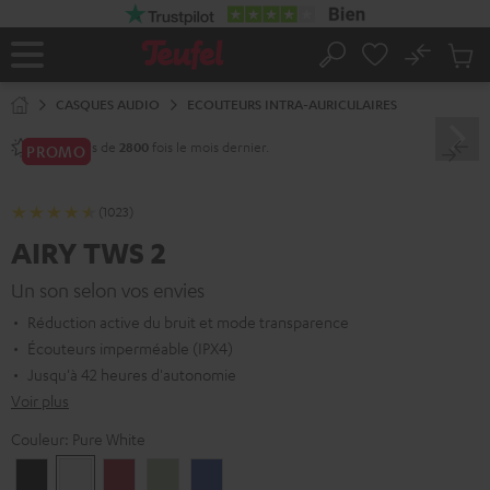
ERS LE
ONTENU
No
Sau
Page
Rechercher
Produi
d’accueil
du
CASQUES AUDIO
ECOUTEURS INTRA-AURICULAIRES
panier
Vendu plus de
fois le mois dernier.
2800
PROMO
(1023)
AIRY TWS 2
Un son selon vos envies
Réduction active du bruit et mode transparence
Écouteurs imperméable (IPX4)
Jusqu'à 42 heures d'autonomie
Voir plus
Couleur:
Pure White
Night
Pure
Ruby
Sage
Space