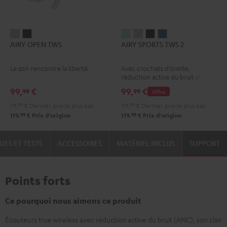
AIRY
AIRY
AIRY
AIRY
AIRY
AIRY
AIRY OPEN TWS
AIRY SPORTS TWS 2
OPEN
OPEN
SPORTS
SPORTS
SPORTS
SPORTS
TWS
TWS
TWS
TWS
TWS
TWS
Le son rencontre la liberté
Avec crochets d’oreille,
Moon
Night
2
2
2
2
réduction active du bruit et
Gray
Black
Misty
Moon
Night
Space
l’application Teufel Go.
99,
€
99,
€
99
99
Offre
Green
Gray
Black
Blue
79,
99
€
Dernier prix le plus bas
119,
99
€
Dernier prix le plus bas
99
99
119,
€
Prix d'origine
119,
€
Prix d'origine
UES ET TESTS
ACCESSOIRES
MATÉRIEL INCLUS
SUPPORT
Points forts
Ce pourquoi nous aimons ce produit
Écouteurs true wireless avec réduction active du bruit (ANC), son clair