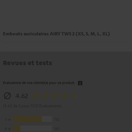
Embouts auriculaires AIRY TWS 2 (XS, S, M, L, XL)
Revues et tests
Evaluations de nos client(e)s pour ce produit.
4.62
(4.62 de 5 pour 1021 Evaluations)
5
752
4
183