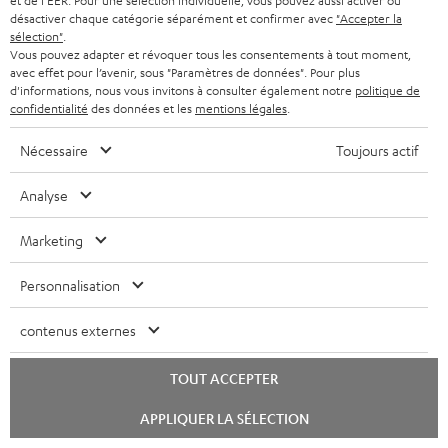
et de l'EER. Pour une sélection individuelle, vous pouvez aussi activer ou
désactiver chaque catégorie séparément et confirmer avec
"Accepter la
sélection"
.
Vous pouvez adapter et révoquer tous les consentements à tout moment,
avec effet pour l’avenir, sous "Paramètres de données". Pour plus
d'informations, nous vous invitons à consulter également notre
politique de
confidentialité
des données et les
mentions légales
.
USB-C Power Adapter 30W
VARTA Wireless Power
Sy
Bank
Fe
Nécessaire
Toujours actif
Chargeur rapide de 30 watts
2 en 1 : Power bank à
Éme
universellement utilisable
prestation de 18 watts via USB
Blu
Analyse
pour écouteurs et appareils
type C & recharge sans-fil
com
19,
€
34,
€
49
99
99
portables, ainsi que pour
jusqu’à 10 watts
cas
iPhones Apple, smartphones
Blu
Marketing
Android, tablettes et
Teu
appareils avec port USB-C
Personnalisation
Pièces de rechange et
contenus externes
composants de remplacement
TOUT ACCEPTER
Lancer
APPLIQUER LA SÉLECTION
le
chat