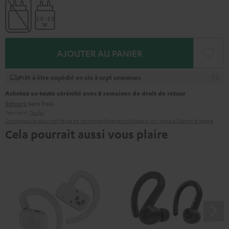
AJOUTER AU PANIER
Prêt à être expédié en six à sept semaines
Achetez en toute sérénité avec 8 semaines de droit de retour
Retours
sans frais
Fabricant:
Teufel
Consignes de sécurité
Pièces de rechange
Réparations
Mises à jour logiciel
Garantie légale
Cela pourrait aussi vous plaire