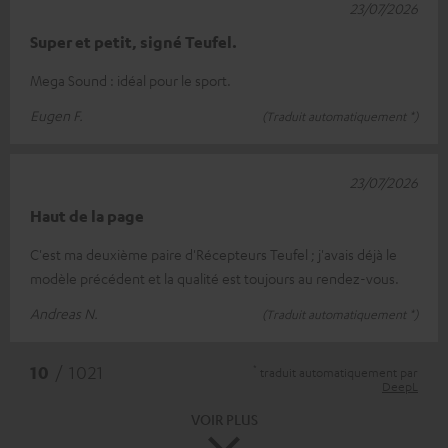
23/07/2026
Super et petit, signé Teufel.
Mega Sound : idéal pour le sport.
Eugen F.
(Traduit automatiquement *)
23/07/2026
Haut de la page
C'est ma deuxième paire d'Récepteurs Teufel ; j'avais déjà le
modèle précédent et la qualité est toujours au rendez-vous.
Andreas N.
(Traduit automatiquement *)
*
10
/ 1021
traduit automatiquement par
DeepL
VOIR PLUS