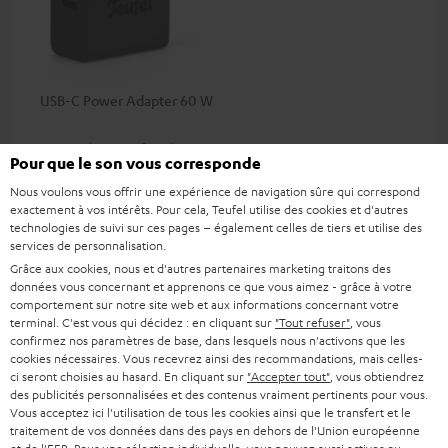
USB-C Power Adapter 60 W
Universal 60 watt fast charger
Pour que le son vous corresponde
with two charging ports
(USB-C 60 watts/USB 7.5
29,
€
Nous voulons vous offrir une expérience de navigation sûre qui correspond
99
watts) for headphones &
exactement à vos intérêts. Pour cela, Teufel utilise des cookies et d'autres
portables as well as laptops
technologies de suivi sur ces pages – également celles de tiers et utilise des
and additional devices with
services de personnalisation.
up to 60 watts of power and
USB-C connectivity
Grâce aux cookies, nous et d'autres partenaires marketing traitons des
données vous concernant et apprenons ce que vous aimez - grâce à votre
comportement sur notre site web et aux informations concernant votre
Accessoires compatibles
terminal. C'est vous qui décidez : en cliquant sur
"Tout refuser"
, vous
confirmez nos paramètres de base, dans lesquels nous n'activons que les
cookies nécessaires. Vous recevrez ainsi des recommandations, mais celles-
ci seront choisies au hasard. En cliquant sur
"Accepter tout"
, vous obtiendrez
des publicités personnalisées et des contenus vraiment pertinents pour vous.
Vous acceptez ici l'utilisation de tous les cookies ainsi que le transfert et le
traitement de vos données dans des pays en dehors de l'Union européenne