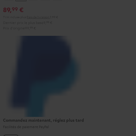
Black
White
Red
Green
Blue
89,
€
99
TVA incluse
plus
frais de livraison
5,99 €
Dernier prix le plus bas
69,
99
€
Prix d'origine
99,
99
€
Commandez maintenant, réglez plus tard
Facilités de paiement PayPal