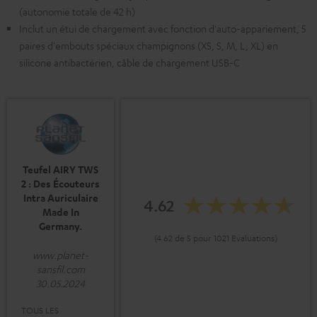
(autonomie totale de 42 h)
Inclut un étui de chargement avec fonction d'auto-appariement, 5
paires d'embouts spéciaux champignons (XS, S, M, L, XL) en
silicone antibactérien, câble de chargement USB-C
Teufel AIRY TWS
2 : Des Écouteurs
Intra Auriculaire
4.62
Made In
Germany.
(4.62 de 5 pour 1021 Evaluations)
www.planet-
sansfil.com
30.05.2024
TOUS LES