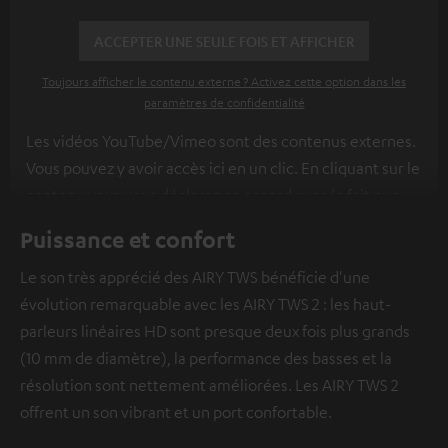
ACCEPTER UNE SEULE FOIS ET AFFICHER
Toujours afficher le contenu externe ? Activez cette option dans les
paramètres de confidentialité
Les vidéos YouTube/Vimeo sont des contenus externes.
Vous pouvez y avoir accès ici en un clic. En cliquant sur le
contenu vous vous déclarez en accord avec le fait que
l’on vous montre des contenus extérieurs. Les données
Puissance et confort
individuelles peuvent être transmises à une plateforme
tierce.
Vous en apprendrez davantage dans notre
Le son très apprécié des AIRY TWS bénéficie d'une
politique de confidentialité
.
évolution remarquable avec les AIRY TWS 2 : les haut-
parleurs linéaires HD sont presque deux fois plus grands
(10 mm de diamètre), la performance des basses et la
résolution sont nettement améliorées. Les AIRY TWS 2
offrent un son vibrant et un port confortable.