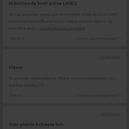
réduction de bruit active (ANC)
Je n'aurais jamais pensé que la réduction active du bruit (ANC)
puisse être aussi efficace sur un casque comme celui-ci. Je
peux être assis
Lire l’évaluation complète
Sascha K.
(Traduit automatiquement *)
01/08/2026
Classe
Ils sont très confortables et offrent un son exceptionnel. J'en
suis très satisfait 👍🏻
Tom H.
(Traduit automatiquement *)
30/07/2026
Avec plaisir, à chaque fois