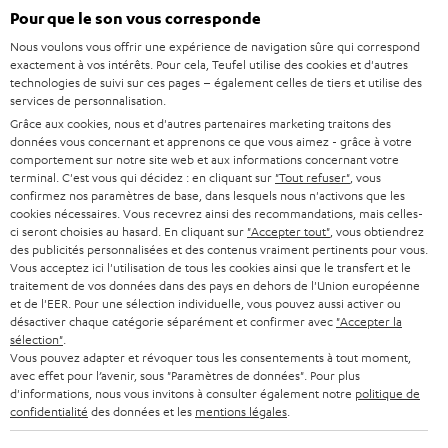
s
Société
Pour que le son vous corresponde
à
SYSTEMES COMPLETS HOME CINEMA
Nous voulons vous offrir une expérience de navigation sûre qui correspond
SUPPORT
l
Boutiques en ligne Teufel
exactement à vos intérêts. Pour cela, Teufel utilise des cookies et d'autres
BARRES DE SON
technologies de suivi sur ces pages – également celles de tiers et utilise des
a
CARRIÈRE
services de personnalisation.
ALLEMAGNE
n
Grâce aux cookies, nous et d'autres partenaires marketing traitons des
STEREO
PRESSE
données vous concernant et apprenons ce que vous aimez - grâce à votre
e
AUTRICHE
comportement sur notre site web et aux informations concernant votre
SMART HOME
w
terminal. C'est vous qui décidez : en cliquant sur
"Tout refuser"
, vous
B2B
confirmez nos paramètres de base, dans lesquels nous n'activons que les
s
cookies nécessaires. Vous recevrez ainsi des recommandations, mais celles-
SUISSE
BLUETOOTH
BLOG
ci seront choisies au hasard. En cliquant sur
"Accepter tout"
, vous obtiendrez
l
des publicités personnalisées et des contenus vraiment pertinents pour vous.
CASQUES AUDIO
e
Vous acceptez ici l'utilisation de tous les cookies ainsi que le transfert et le
PAYS-BAS
NEWSLETTER
traitement de vos données dans des pays en dehors de l'Union européenne
t
CASQUES BLUETOOTH AUDIO
et de l'EER. Pour une sélection individuelle, vous pouvez aussi activer ou
MAGASINS
désactiver chaque catégorie séparément et confirmer avec
"Accepter la
BELGIQUE
t
sélection"
.
SYSTEMES COMPLETS
e
AVANTAGES D’ACHAT
Vous pouvez adapter et révoquer tous les consentements à tout moment,
avec effet pour l’avenir, sous "Paramètres de données". Pour plus
FRANCE
r
ENCEINTES
d'informations, nous vous invitons à consulter également notre
politique de
L’HISTOIRE DE TEUFEL
confidentialité
des données et les
mentions légales
.
POLOGNE
ULTIMA
MANAGEMENT