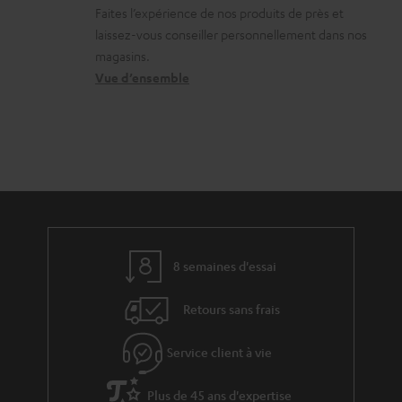
Faites l’expérience de nos produits de près et
n
h
c
laissez-vous conseiller personnellement dans nos
s
a
o
magasins.
r
r
n
Vue d’ensemble
e
g
t
l
e
a
a
a
c
t
b
t
i
l
v
e
e
s
8 semaines d'essai
s
Retours sans frais
à
l
Service client à vie
a
g
Plus de 45 ans d'expertise