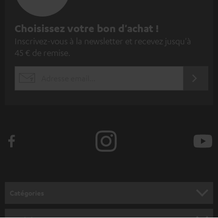
I
Choisissez votre bon d'achat !
Inscrivez-vous à la newsletter et recevez jusqu'à
n
45 € de remise.
s
c
S'ABO
EMAIL
r
WIDGET
i
v
e
z
-
v
o
Catégories
u
HOME CINEMA