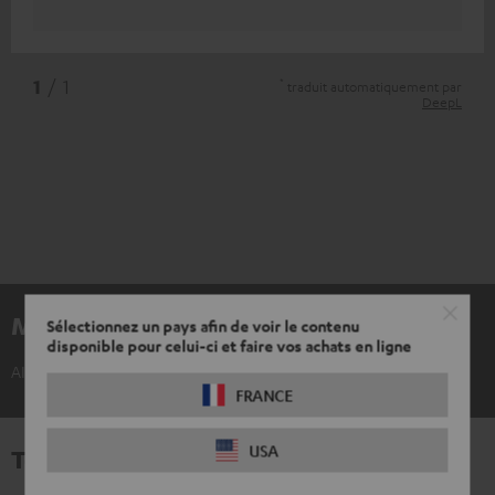
*
1
/ 1
traduit automatiquement par
DeepL
Matériel inclus
Sélectionnez un pays afin de voir le contenu
disponible pour celui-ci et faire vos achats en ligne
AIRY TWS écouteur gauche
FRANCE
USA
Téléchargement et support