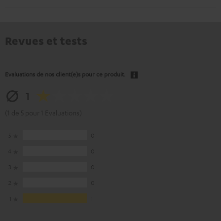
Revues et tests
Evaluations de nos client(e)s pour ce produit.
1
(1 de 5 pour 1 Evaluations)
5
0
4
0
3
0
2
0
1
1