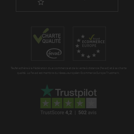
a
r
a
n
t
i
e
Teufel adhère à la Fédération du e-commerce et de la vente à distance (Fevad) et à sa charte
qualité. La Fevad est membre du réseau européen Ecommerce Europe Trustmark.