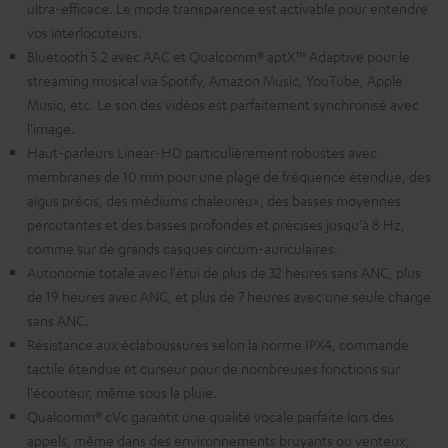
ultra-efficace. Le mode transparence est activable pour entendre
vos interlocuteurs.
Bluetooth 5.2 avec AAC et Qualcomm® aptX™ Adaptive pour le
streaming musical via Spotify, Amazon Music, YouTube, Apple
Music, etc. Le son des vidéos est parfaitement synchronisé avec
l'image.
Haut-parleurs Linear-HD particulièrement robustes avec
membranes de 10 mm pour une plage de fréquence étendue, des
aigus précis, des médiums chaleureux, des basses moyennes
percutantes et des basses profondes et précises jusqu'à 8 Hz,
comme sur de grands casques circum-auriculaires.
Autonomie totale avec l'étui de plus de 32 heures sans ANC, plus
de 19 heures avec ANC, et plus de 7 heures avec une seule charge
sans ANC.
Résistance aux éclaboussures selon la norme IPX4, commande
tactile étendue et curseur pour de nombreuses fonctions sur
l'écouteur, même sous la pluie.
Qualcomm® cVc garantit une qualité vocale parfaite lors des
appels, même dans des environnements bruyants ou venteux,