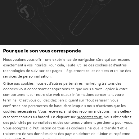
Pour que le son vous corresponde
Nous voulons vous offrir une expérience de navigation sûre qui correspond
exactement à vos intérêts. Pour cela, Teufel utilise des cookies et d'autres
Téléchargement et support
technologies de suivi sur ces pages – également celles de tiers et utilise des
services de personnalisation.
Grâce aux cookies, nous et d'autres partenaires marketing traitons des
D
données vous concernant et apprenons ce que vous aimez - grâce à votre
Mode d’emploi: AIRY TWS PRO
comportement sur notre site web et aux informations concernant votre
o
terminal. C'est vous qui décidez : en cliquant sur
"Tout refuser"
, vous
Guide de démarrage rapide: AIRY TWS PRO
confirmez nos paramètres de base, dans lesquels nous n'activons que les
c
cookies nécessaires. Vous recevrez ainsi des recommandations, mais celles-
Déclaration de conformité: AIRY TWS PRO
u
ci seront choisies au hasard. En cliquant sur
"Accepter tout"
, vous obtiendrez
des publicités personnalisées et des contenus vraiment pertinents pour vous.
Livret de sécurité: AIRY TWS PRO
m
Vous acceptez ici l'utilisation de tous les cookies ainsi que le transfert et le
traitement de vos données dans des pays en dehors de l'Union européenne
e