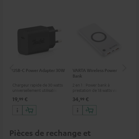
USB-C Power Adapter 30W
VARTA Wireless Power
Fe
Bank
Ext
Chargeur rapide de 30 watts
2 en 1 : Power bank à
Per
universellement utilisable
prestation de 18 watts via USB
tél
pour écouteurs et appareils
type C & recharge sans-fil
d'
19,
€
34,
€
74
99
99
portables, ainsi que pour
jusqu’à 10 watts
App
iPhones Apple, smartphones
con
Android, tablettes et
appareils avec port USB-C
Pièces de rechange et