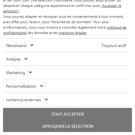
et de l'EER. Pour une sélection individuelle, vous pouvez aussi activer ou
n
désactiver chaque catégorie séparément et confirmer avec
"Accepter la
p
Teufel Go App - Apple App Store
sélection"
.
t
a
Vous pouvez adapter et révoquer tous les consentements à tout moment,
Teufel Go App - Google Play
avec effet pour l’avenir, sous "Paramètres de données". Pour plus
s
g
d'informations, nous vous invitons à consulter également notre
politique de
t
confidentialité
des données et les
mentions légales
.
e
é
.
Nécessaire
Toujours actif
I
Informations relatives à l’expédition
l
p
n
Analyse
é
r
f
c
o
Marketing
o
h
d
I
Garantie légale
r
Personnalisation
a
u
n
m
r
c
contenus externes
f
a
g
t
o
D
Votre conseil d'achat personnalisé
t
e
TOUT ACCEPTER
.
r
é
(00)800 200 300 40
i
a
s
Lancer
APPLIQUER LA SÉLECTION
Lundi-vendredi de 09:00 à 17:00 ; fermé le samedi,
m
t
o
le
b
u
dimanche
chat