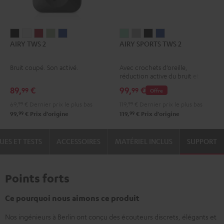
AIRY
AIRY
AIRY
AIRY
AIRY
AIRY
AIRY
AIRY
AIRY
AIRY TWS 2
AIRY SPORTS TWS 2
TWS
TWS
TWS
TWS
TWS
SPORTS
SPORTS
SPORTS
SPORTS
2
2
2
2
2
TWS
TWS
TWS
TWS
Bruit coupé. Son activé.
Avec crochets d’oreille,
Night
Pure
Ruby
Sage
Space
2
2
2
2
réduction active du bruit et
Black
White
Red
Green
Blue
Misty
Moon
Night
Space
l’application Teufel Go.
89,
€
99,
€
99
99
Offre
Green
Gray
Black
Blue
69,
99
€
Dernier prix le plus bas
119,
99
€
Dernier prix le plus bas
99
99
99,
€
Prix d'origine
119,
€
Prix d'origine
UES ET TESTS
ACCESSOIRES
MATÉRIEL INCLUS
SUPPORT
Points forts
Ce pourquoi nous aimons ce produit
Nos ingénieurs à Berlin ont conçu des écouteurs discrets, élégants et