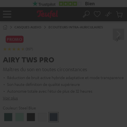
ERS LE
ONTENU
No
Sau
Page
Rechercher
Produi
d’accueil
du
CASQUES AUDIO
ECOUTEURS INTRA-AURICULAIRES
panier
PROMO
(357)
AIRY TWS PRO
Maîtres du son en toutes circonstances
Réduction de bruit active hybride adaptative et mode transparence
Son haute définition de qualité supérieure
Autonomie totale avec l'étui de plus de 32 heures
Voir plus
Couleur:
Steel Blue
Cosmic
Misty
Night
Silver
Steel
Teal
Green
Black
White
Blue