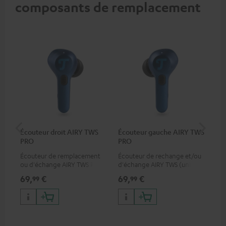
composants de remplacement
Écouteur droit AIRY TWS
Écouteur gauche AIRY TWS
Boî
PRO
PRO
PR
Écouteur de remplacement
Écouteur de rechange et/ou
Étu
ou d'échange AIRY TWS PRO
d'échange AIRY TWS (unité
re
(côté droit, vendu à l'unité).
gauche)
pou
69,
€
69,
€
69
99
99
com
AIR
TWS