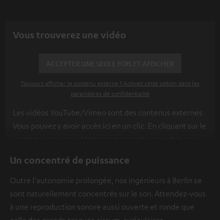
Vous trouverez une vidéo
ACCEPTER UNE SEULE FOIS ET AFFICHER
Toujours afficher le contenu externe ? Activez cette option dans les
paramètres de confidentialité
Les vidéos YouTube/Vimeo sont des contenus externes.
Vous pouvez y avoir accès ici en un clic. En cliquant sur le
contenu vous vous déclarez en accord avec le fait que
l’on vous montre des contenus extérieurs. Les données
Un concentré de puissance
individuelles peuvent être transmises à une plateforme
tierce.
Vous en apprendrez davantage dans notre
Outre l'autonomie prolongée, nos ingénieurs à Berlin se
politique de confidentialité
.
sont naturellement concentrés sur le son. Attendez-vous
à une reproduction sonore aussi ouverte et ronde que
celle des grands casques circum-auriculaires.