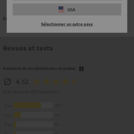
USA
Embouts AIRY TWS 2 + AIRY TWS PRO (XS, S, M, L, XL)
Sélectionner un autre pays
Revues et tests
Evaluations de nos client(e)s pour ce produit.
4.52
(4.52 de 5 pour 357 Evaluations)
5
250
4
64
3
22
2
19