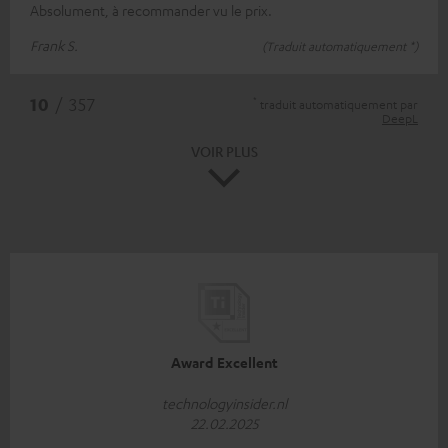
Absolument, à recommander vu le prix.
Frank S.
(Traduit automatiquement *)
*
10
/ 357
traduit automatiquement par
DeepL
VOIR PLUS
Award Excellent
technologyinsider.nl
22.02.2025