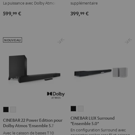
supplémentaire
La puissance avec Dolby Atmos.
Dolby
Dolby
Atmos
Atmos
399,
€
599,
€
99
99
"Ensemble
"Ensemble
5.1"
5.1"
Noir
Blanc
NOUVEAU
CINEBAR
CINEBAR
CINEBAR
CINEBAR
LUX
LUX
22
22
CINEBAR LUX Surround
CINEBAR 22 Power Edition pour
"Ensemble 5.0"
Surround
Surround
Power
Power
Dolby Atmos 'Ensemble 5.1'
En configuration Surround avec
"Ensemble
"Ensemble
Edition
Edition
Avec le caisson de basses T 10
enceintes arrière sans fil et caisson