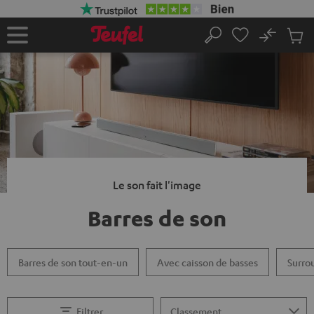
ERS LE
ONTENU
No
Sau
Page
Rechercher
Produi
d’accueil
du
panier
Le son fait l'image
Barres de son
Barres de son tout-en-un
Avec caisson de basses
Surro
Filtrer