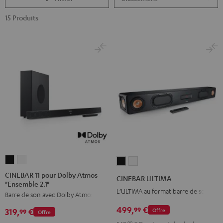
15 Produits
CINEBAR
CINEBAR
CINEBAR
CINEBAR
11
11
ULTIMA
ULTIMA
CINEBAR 11 pour Dolby Atmos
CINEBAR ULTIMA
"Ensemble 2.1"
pour
pour
Noir
Blanc
L’ULTIMA au format barre de son
Barre de son avec Dolby Atmos
Dolby
Dolby
Atmos
Atmos
499,
€
99
Offre
319,
€
99
Offre
"Ensemble
"Ensemble