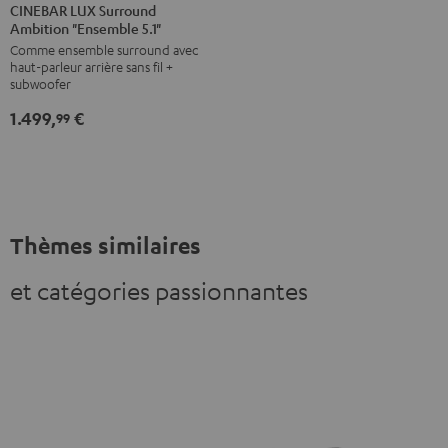
LUX
LUX
CINEBAR LUX Surround
Ambition "Ensemble 5.1"
Surround
Surround
Comme ensemble surround avec
Ambition
Ambition
haut-parleur arrière sans fil +
"Ensemble
"Ensemble
subwoofer
5.1"
5.1"
1.499,
€
99
Noir
Blanc
Thèmes similaires
et catégories passionnantes