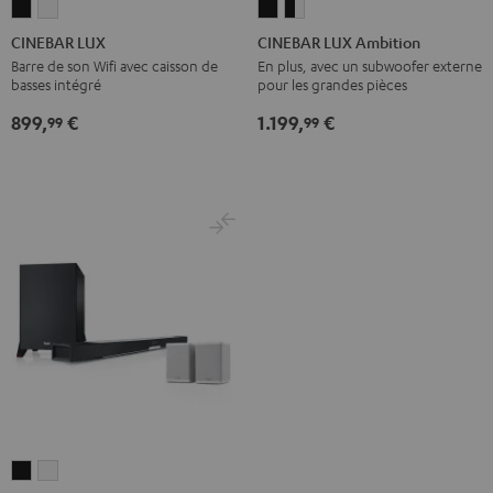
CINEBAR
CINEBAR
CINEBAR
CINEBAR
LUX
LUX
LUX
LUX
CINEBAR LUX
CINEBAR LUX Ambition
Noir
Blanc
Ambition
Ambition
Barre de son Wifi avec caisson de
En plus, avec un subwoofer externe
basses intégré
pour les grandes pièces
Noir
Noir
/
899,
€
1.199,
€
99
99
Blanc
CINEBAR
CINEBAR