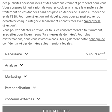
s
portée que le
avec tous vos
- Restitution
SUISSE
BLUETOOTH
des publicités personnalisées et des contenus vraiment pertinents pour vous.
BLOG
Bluetooth
équipements
fidèle des
l
Vous acceptez ici l'utilisation de tous les cookies ainsi que le transfert et le
- Streaming
(dont
fréquences
traitement de vos données dans des pays en dehors de l'Union européenne
CASQUES AUDIO
e
smartphone)
PAYS-BAS
NEWSLETTER
et de l'EER. Pour une sélection individuelle, vous pouvez aussi activer ou
désactiver chaque catégorie séparément et confirmer avec
"Accepter la
t
CASQUES BLUETOOTH AUDIO
sélection"
.
MAGASINS
Inconvénients
- Qualité du
- Moins bonne
- Esthétisme
BELGIQUE
t
Vous pouvez adapter et révoquer tous les consentements à tout moment,
son moins
restitution du
(présence
avec effet pour l’avenir, sous "Paramètres de données". Pour plus
SYSTEMES COMPLETS
e
AVANTAGES D’ACHAT
bonne qu’un
son
des câbles)
d'informations, nous vous invitons à consulter également notre
politique de
FRANCE
confidentialité
des données et les
mentions légales
.
système avec
- Compatibilité
- Premier
r
ENCEINTES
L’HISTOIRE DE TEUFEL
fil
avec les
branchement
Nécessaire
Toujours actif
- Ondes
équipements
parfois
POLOGNE
ULTIMA
-
- Ondes
complexe
MANAGEMENT
Configuration
- Portée limitée
- Nécessite
Analyse
ÉCOUTEURS INTRA-AURICULAIRES
parfois
- Installation
d’aménager
ESPAGNE
DEVELOPPEMENT DURABLE
difficile
facil
son
Marketing
Sous réserve de modifications techniques, de fautes de frappe et d’autres
-
installation
FANSHOP
VALEURS
erreurs. Les accessoires figurant sur l’image ne font pas partie du contenu de
Compatibilité
ITALIE
Personnalisation
livraison. D’éventuels frais d’élimination des batteries sont inclus dans le prix.
avec les
NOUVEAUTÉS
ACCESSIBILITÉ
équipements
USA
contenus externes
©2026 Lautsprecher Teufel GmbH - Tous droits réservés.
- Installation
facile
Mentions légales
CGV
Politique de confidentialité
TOUT ACCEPTER
AUTRES PAYS