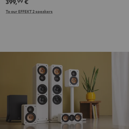
399,
€
99
To our EFFEKT 2 speakers