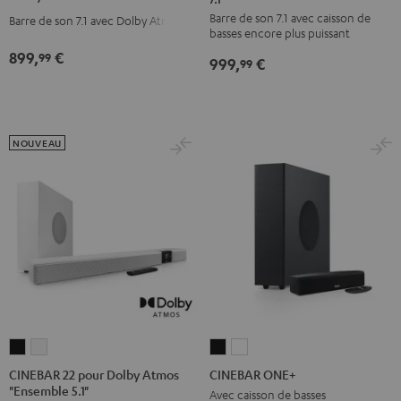
Power
Power
pour
pour
Barre de son 7.1 avec caisson de
Barre de son 7.1 avec Dolby Atmos
Edition
Edition
Dolby
Dolby
basses encore plus puissant
Dolby
Dolby
Atmos
Atmos
899,
€
99
999,
€
99
Atmos
Atmos
"Ensemble
"Ensemble
'Ensemble
'Ensemble
7.1"
7.1"
7.1'
7.1'
Noir
Blanc
Noir
Blanc
NOUVEAU
CINEBAR
CINEBAR
CINEBAR
CINEBAR
22
22
ONE+
ONE+
CINEBAR 22 pour Dolby Atmos
CINEBAR ONE+
"Ensemble 5.1"
pour
pour
Noir
Blanc
Avec caisson de basses