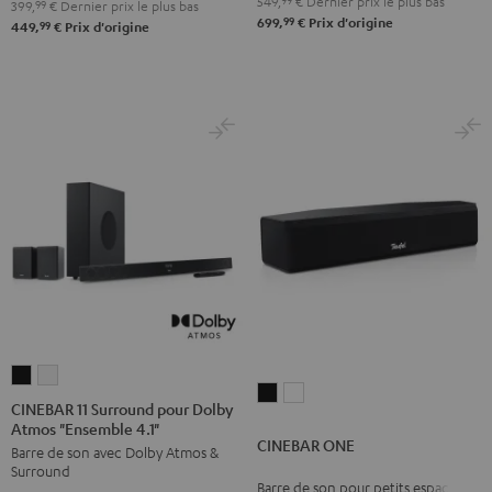
549,
99
€
Dernier prix le plus bas
399,
99
€
Dernier prix le plus bas
2.1"
2.1"
99
699,
€
Prix d'origine
99
449,
€
Prix d'origine
Noir
Blanc
CINEBAR
CINEBAR
CINEBAR
CINEBAR
11
11
CINEBAR 11 Surround pour Dolby
ONE
ONE
Atmos "Ensemble 4.1"
Surround
Surround
CINEBAR ONE
Noir
Blanc
Barre de son avec Dolby Atmos &
pour
pour
Surround
Dolby
Dolby
Barre de son pour petits espaces