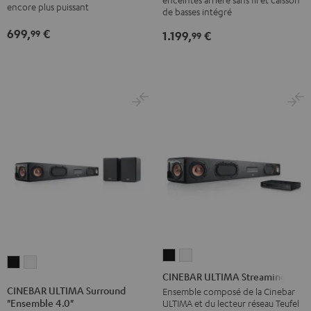
5.0"
5.0"
encore plus puissant
pour
pour
de basses intégré
Noir
Blanc
Dolby
Dolby
699,
€
99
1.199,
€
99
Atmos
Atmos
'Ensemble
'Ensemble
5.1'
5.1'
Noir
Blanc
CINEBAR
CINEBAR
CINEBAR
CINEBAR
ULTIMA
ULTIMA
CINEBAR ULTIMA Streaming
ULTIMA
ULTIMA
Streaming
Streaming
CINEBAR ULTIMA Surround
Ensemble composé de la Cinebar
Surround
Surround
"Ensemble 4.0"
ULTIMA et du lecteur réseau Teufel
Noir
Blanc