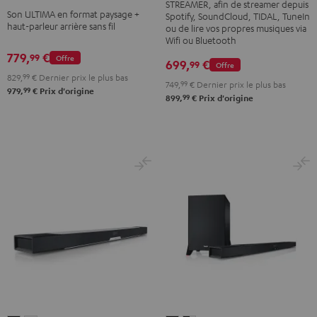
"Ensemble
"Ensemble
STREAMER, afin de streamer depuis
Son ULTIMA en format paysage +
Spotify, SoundCloud, TIDAL, TuneIn
4.0"
4.0"
haut-parleur arrière sans fil
ou de lire vos propres musiques via
Noir
Blanc
Wifi ou Bluetooth
779,
€
99
Offre
699,
€
99
Offre
829,
99
€
Dernier prix le plus bas
749,
99
€
Dernier prix le plus bas
99
979,
€
Prix d'origine
99
899,
€
Prix d'origine