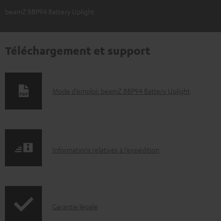
beamZ BBP94 Battery Uplight
Téléchargement et support
D
Mode d’emploi: beamZ BBP94 Battery Uplight
o
c
u
I
m
Informations relatives à l’expédition
n
e
f
n
o
t
I
Garantie légale
r
s