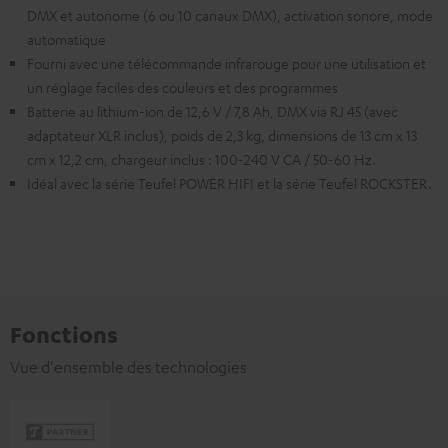
DMX et autonome (6 ou 10 canaux DMX), activation sonore, mode
automatique
Fourni avec une télécommande infrarouge pour une utilisation et
un réglage faciles des couleurs et des programmes
Batterie au lithium-ion de 12,6 V / 7,8 Ah, DMX via RJ 45 (avec
adaptateur XLR inclus), poids de 2,3 kg, dimensions de 13 cm x 13
cm x 12,2 cm, chargeur inclus : 100-240 V CA / 50-60 Hz.
Idéal avec la série Teufel POWER HIFI et la série Teufel ROCKSTER.
Fonctions
Vue d'ensemble des technologies