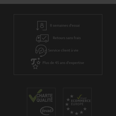
t
t
s
i
à
v
l
e
’
8 semaines d'essai
s
e
Retours sans frais
à
x
l
p
Service client à vie
a
é
g
Plus de 45 ans d'expertise
d
a
i
r
t
a
i
n
o
t
n
i