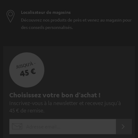
Localisateur de magasins
Découvrez nos produits de près et venez au magasin pour
des conseils personnalisés.
JUSQU'À -
45 €
I
Choisissez votre bon d'achat !
Inscrivez-vous à la newsletter et recevez jusqu'à
n
45 € de remise.
s
c
S'ABO
EMAIL
r
WIDGET