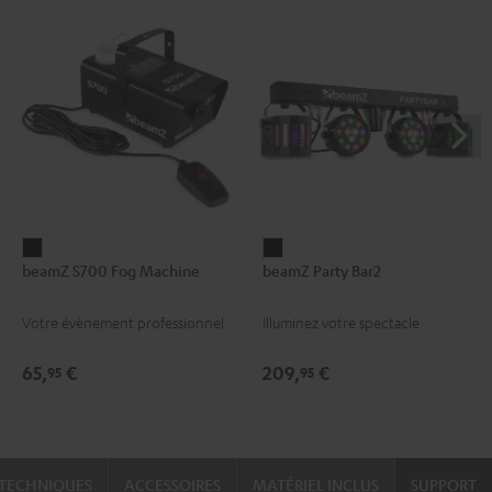
beamZ
beamZ
beamZ S700 Fog Machine
beamZ Party Bar2
S700
Party
Fog
Bar2
Votre évènement professionnel
Illuminez votre spectacle
Machine
Noir
Noir
65,
€
209,
€
95
95
TECHNIQUES
ACCESSOIRES
MATÉRIEL INCLUS
SUPPORT