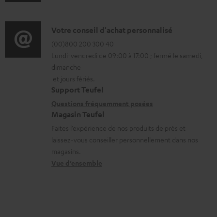
n
m
t
f
a
é
o
D
Votre conseil d'achat personnalisé
t
l
r
é
(00)800 200 300 40
i
é
Lundi-vendredi de 09:00 à 17:00 ; fermé le samedi,
m
t
o
c
dimanche
a
a
n
h
et jours fériés.
t
i
s
a
Support Teufel
i
l
r
Questions fréquemment posées
r
Magasin Teufel
o
s
e
g
Faites l’expérience de nos produits de près et
n
c
l
e
laissez-vous conseiller personnellement dans nos
s
o
a
a
magasins.
r
n
t
b
Vue d’ensemble
e
t
i
l
l
a
v
e
a
c
e
s