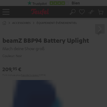
ERS LE
ONTENU
No
Sau
Page
Rechercher
Produi
d’accueil
du
ACCESSOIRES
ÉQUIPEMENT ÉVÈNEMENTIEL
panier
beamZ BBP94 Battery Uplight
Mach deine Show groß
Couleur:
Noir
209,
€
95
TVA incluse
plus
frais de livraison
9,99 €