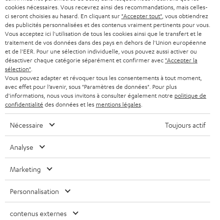
s
cookies nécessaires. Vous recevrez ainsi des recommandations, mais celles-
SUISSE
BLUETOOTH
BLOG
ci seront choisies au hasard. En cliquant sur
"Accepter tout"
, vous obtiendrez
l
des publicités personnalisées et des contenus vraiment pertinents pour vous.
CASQUES AUDIO
e
Vous acceptez ici l'utilisation de tous les cookies ainsi que le transfert et le
PAYS-BAS
NEWSLETTER
traitement de vos données dans des pays en dehors de l'Union européenne
t
CASQUES BLUETOOTH AUDIO
et de l'EER. Pour une sélection individuelle, vous pouvez aussi activer ou
MAGASINS
désactiver chaque catégorie séparément et confirmer avec
"Accepter la
BELGIQUE
t
sélection"
.
SYSTEMES COMPLETS
e
AVANTAGES D’ACHAT
Vous pouvez adapter et révoquer tous les consentements à tout moment,
avec effet pour l’avenir, sous "Paramètres de données". Pour plus
FRANCE
r
ENCEINTES
d'informations, nous vous invitons à consulter également notre
politique de
L’HISTOIRE DE TEUFEL
confidentialité
des données et les
mentions légales
.
POLOGNE
ULTIMA
MANAGEMENT
Nécessaire
Toujours actif
ÉCOUTEURS INTRA-AURICULAIRES
ESPAGNE
DEVELOPPEMENT DURABLE
Analyse
Sous réserve de modifications techniques, de fautes de frappe et d’autres
FANSHOP
VALEURS
erreurs. Les accessoires figurant sur l’image ne font pas partie du contenu de
Marketing
ITALIE
livraison. D’éventuels frais d’élimination des batteries sont inclus dans le prix.
NOUVEAUTÉS
ACCESSIBILITÉ
Personnalisation
USA
©2026 Lautsprecher Teufel GmbH - Tous droits réservés.
contenus externes
Mentions légales
CGV
Politique de confidentialité