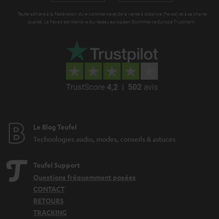
e
Teufel adhère à la Fédération du e-commerce et de la vente à distance (Fevad) et à sa charte
qualité. La Fevad est membre du réseau européen Ecommerce Europe Trustmark.
Le Blog Teufel
Technologies audio, modes, conseils & astuces
Teufel Support
Questions fréquemment posées
CONTACT
RETOURS
TRACKING