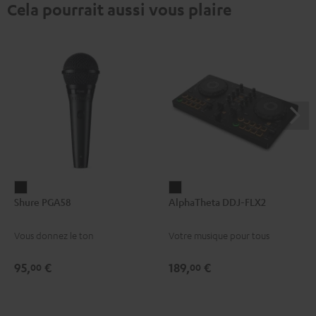
Cela pourrait aussi vous plaire
Shure
AlphaTheta
Shure PGA58
AlphaTheta DDJ-FLX2
PGA58
DDJ-
Noir
FLX2
Vous donnez le ton
Votre musique pour tous
Noir
95,
€
189,
€
00
00