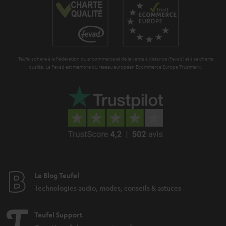
n
o
t
n
i
e
Teufel adhère à la Fédération du e-commerce et de la vente à distance (Fevad) et à sa charte
qualité. La Fevad est membre du réseau européen Ecommerce Europe Trustmark.
Le Blog Teufel
Technologies audio, modes, conseils & astuces
Teufel Support