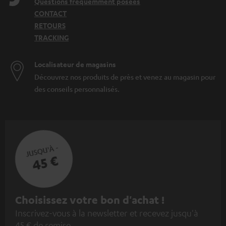
Questions fréquemment posées
CONTACT
RETOURS
TRACKING
Localisateur de magasins
Découvrez nos produits de près et venez au magasin pour
des conseils personnalisés.
JUSQU'À -
45 €
I
Choisissez votre bon d'achat !
Inscrivez-vous à la newsletter et recevez jusqu'à
n
45 € de remise.