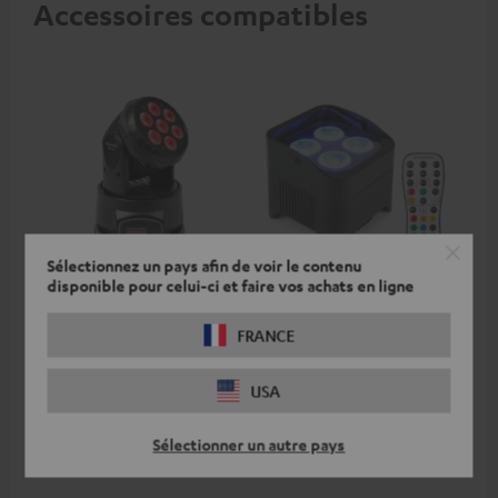
Accessoires compatibles
Sélectionnez un pays afin de voir le contenu
disponible pour celui-ci et faire vos achats en ligne
beamZ MHL74 Moving
beamZ BBP94 Battery
be
Head
Uplight
FRANCE
Projecteur compact LED Wash
Sans fil, éclairage d'appoint
Un 
à tête mobile permettant un
avec 4 x 10 W LEDs Hexacolor
DMX
éclairage professionnel
avec RGBWA-UV : une
com
174,
€
209,
€
20
USA
95
95
diversité de couleurs infinie &
rég
lumière noire.
tél
Sélectionner un autre pays