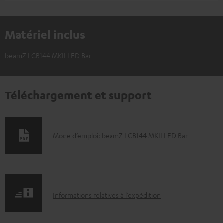
Matériel inclus
beamZ LCB144 MKII LED Bar
Téléchargement et support
D
Mode d’emploi: beamZ LCB144 MKII LED Bar
o
c
u
I
m
Informations relatives à l’expédition
n
e