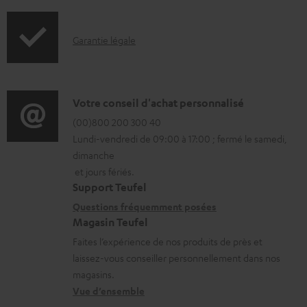
f
n
o
t
I
Garantie légale
r
s
n
m
t
f
a
é
o
D
Votre conseil d'achat personnalisé
t
l
r
é
(00)800 200 300 40
i
é
Lundi-vendredi de 09:00 à 17:00 ; fermé le samedi,
m
t
o
c
dimanche
a
a
n
h
et jours fériés.
t
i
s
a
Support Teufel
i
l
r
Questions fréquemment posées
r
Magasin Teufel
o
s
e
g
Faites l’expérience de nos produits de près et
n
c
l
e
laissez-vous conseiller personnellement dans nos
s
o
a
a
magasins.
r
n
t
b
Vue d’ensemble