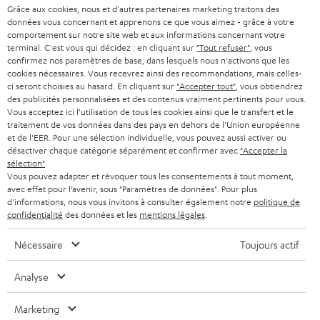
n
Grâce aux cookies, nous et d'autres partenaires marketing traitons des
STEREO
PRESSE
données vous concernant et apprenons ce que vous aimez - grâce à votre
e
AUTRICHE
comportement sur notre site web et aux informations concernant votre
SMART HOME
w
terminal. C'est vous qui décidez : en cliquant sur
"Tout refuser"
, vous
B2B
confirmez nos paramètres de base, dans lesquels nous n'activons que les
s
cookies nécessaires. Vous recevrez ainsi des recommandations, mais celles-
SUISSE
BLUETOOTH
BLOG
ci seront choisies au hasard. En cliquant sur
"Accepter tout"
, vous obtiendrez
l
des publicités personnalisées et des contenus vraiment pertinents pour vous.
CASQUES AUDIO
e
Vous acceptez ici l'utilisation de tous les cookies ainsi que le transfert et le
PAYS-BAS
NEWSLETTER
traitement de vos données dans des pays en dehors de l'Union européenne
t
CASQUES BLUETOOTH AUDIO
et de l'EER. Pour une sélection individuelle, vous pouvez aussi activer ou
MAGASINS
désactiver chaque catégorie séparément et confirmer avec
"Accepter la
BELGIQUE
t
sélection"
.
SYSTEMES COMPLETS
e
AVANTAGES D’ACHAT
Vous pouvez adapter et révoquer tous les consentements à tout moment,
avec effet pour l’avenir, sous "Paramètres de données". Pour plus
FRANCE
r
ENCEINTES
d'informations, nous vous invitons à consulter également notre
politique de
L’HISTOIRE DE TEUFEL
confidentialité
des données et les
mentions légales
.
POLOGNE
ULTIMA
MANAGEMENT
Nécessaire
Toujours actif
ÉCOUTEURS INTRA-AURICULAIRES
ESPAGNE
DEVELOPPEMENT DURABLE
Analyse
Sous réserve de modifications techniques, de fautes de frappe et d’autres
FANSHOP
VALEURS
erreurs. Les accessoires figurant sur l’image ne font pas partie du contenu de
Marketing
ITALIE