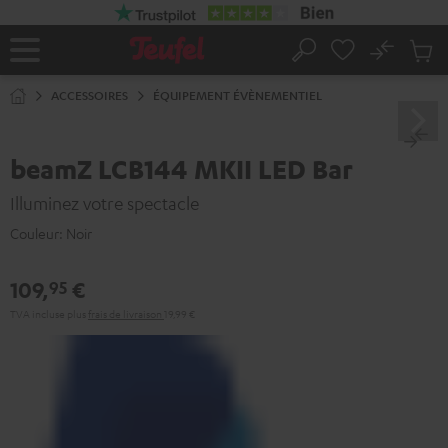
ERS LE
ONTENU
No
Sau
Page
Rechercher
Produi
d’accueil
du
ACCESSOIRES
ÉQUIPEMENT ÉVÈNEMENTIEL
panier
beamZ LCB144 MKII LED Bar
Illuminez votre spectacle
Couleur:
Noir
109,
€
95
TVA incluse
plus
frais de livraison
19,99 €