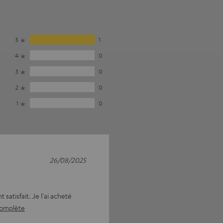
5
1
4
0
3
0
2
0
1
0
26/08/2025
satisfait. Je l'ai acheté
 complète