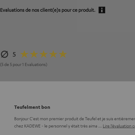
Evaluations de nos client(e)s pour ce produit.
5
(5 de 5 pour 1 Evaluations)
Teufelment bon
Bonjour C'est mon premier produit de Teufel et je suis entièrement 
chez KADEWE - le personnel y était très aima
Lire l’évaluation