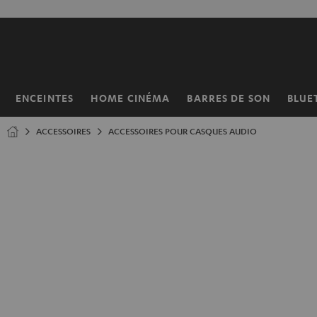
ERS LE
ONTENU
ENCEINTES
HOME CINÉMA
BARRES DE SON
BLUE
Page
d’accueil
ACCESSOIRES
ACCESSOIRES POUR CASQUES AUDIO