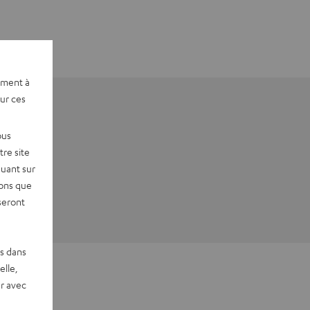
ement à
sur ces
ous
re site
quant sur
vons que
seront
es dans
elle,
r avec