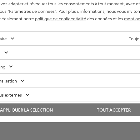
vez adapter et révoquer tous les consentements à tout moment, avec ef
 sous "Paramètres de données". Pour plus d'informations, nous vous inviton
imensions
r également notre
politique de confidentialité
des données et les
mention
lectronique
aire
Toujou
onnexions
e
ing
alisation
us externes
APPLIQUER LA SÉLECTION
TOUT ACCEPTER