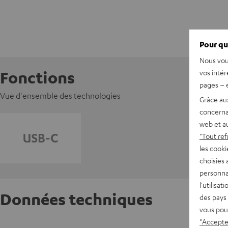
Pour qu
Nous vou
vos intér
Fonctions
pages – é
Vue d'ensemble des technologies
Grâce au
concerna
web et au
"Tout ref
les cooki
choisies 
personna
l'utilisa
Données techniques
des pays 
vous pou
"Accepter
Boitier