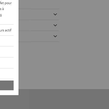
fet pour
s à
s
rs actif