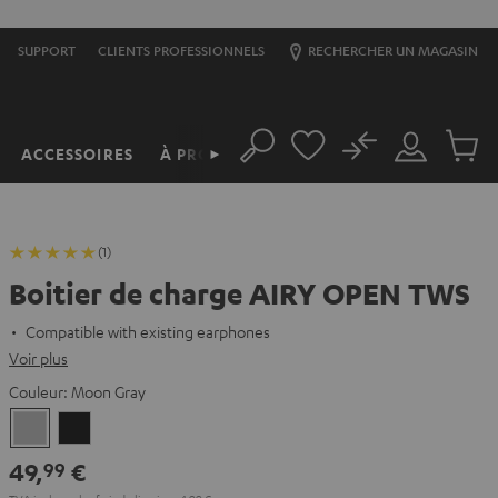
SUPPORT
CLIENTS PROFESSIONNELS
RECHERCHER UN MAGASIN
No
ACCESSOIRES
À PROPOS
►
Rechercher
Mon
Produit
compte
du
panier
(1)
Boitier de charge AIRY OPEN TWS
Compatible with existing earphones
Voir plus
Couleur:
Moon Gray
Moon
Night
Gray
Black
49,
€
99