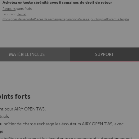
Achetez en toute sérénité avec 8 semaines de droit de retour
Retours
sans frais
Fabricant:
Teufel
Consignes de sécurité
Pièces de rechange
Réparations
Mises à jour logiciel
Garantie légale
MATÉRIEL INCLUS
SUPPORT
ints forts
ent pour AIRY OPEN TWS.
tuels
 du boîtier de charge recharge les écouteurs AIRY OPEN TWS, avec
ge.
e boîtier de charge et les écouteurs se connectent automatiquement