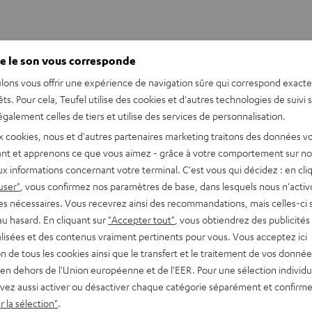
e le son vous corresponde
lons vous offrir une expérience de navigation sûre qui correspond exact
êts. Pour cela, Teufel utilise des cookies et d'autres technologies de suivi 
galement celles de tiers et utilise des services de personnalisation.
x cookies, nous et d'autres partenaires marketing traitons des données v
nt et apprenons ce que vous aimez - grâce à votre comportement sur not
x informations concernant votre terminal. C'est vous qui décidez : en cli
user"
, vous confirmez nos paramètres de base, dans lesquels nous n'acti
es nécessaires. Vous recevrez ainsi des recommandations, mais celles-ci 
au hasard. En cliquant sur
"Accepter tout"
, vous obtiendrez des publicités
lisées et des contenus vraiment pertinents pour vous. Vous acceptez ici
tion de tous les cookies ainsi que le transfert et le traitement de vos donné
en dehors de l'Union européenne et de l'EER. Pour une sélection individu
vez aussi activer ou désactiver chaque catégorie séparément et confirme
 la sélection"
.
 de charge AIRY OPEN TWS