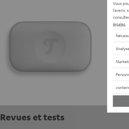
Vous pou
l’avenir,
D
consulte
légales
.
E
Nécess
C
Analys
Market
Personn
conten
Revues et tests