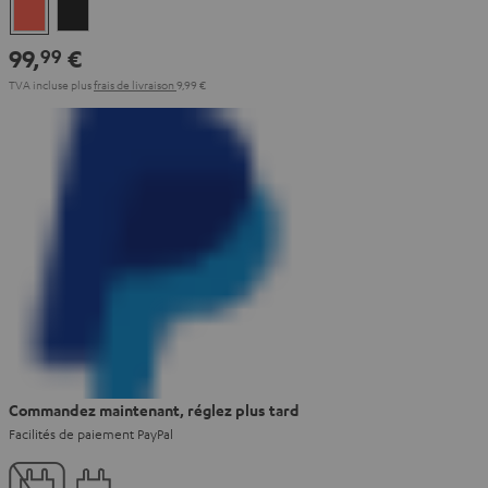
Coral
Night
Red
Black
99,
€
99
TVA incluse
plus
frais de livraison
9,99 €
Commandez maintenant, réglez plus tard
Facilités de paiement PayPal