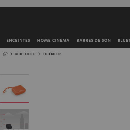
ERS LE
ONTENU
ENCEINTES
HOME CINÉMA
BARRES DE SON
BLUE
Page
d’accueil
BLUETOOTH
EXTÉRIEUR