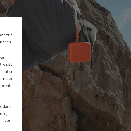
ement à
sur ces
ous
re site
quant sur
vons que
seront
es dans
elle,
r avec