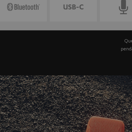
Que
pend