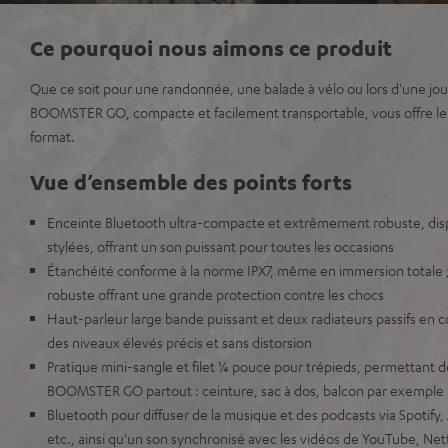
Ce pourquoi nous aimons ce produit
Que ce soit pour une randonnée, une balade à vélo ou lors d'une journ
BOOMSTER GO, compacte et facilement transportable, vous offre le 
format.
Vue d’ensemble des points forts
Enceinte Bluetooth ultra-compacte et extrêmement robuste, dis
stylées, offrant un son puissant pour toutes les occasions
Étanchéité conforme à la norme IPX7, même en immersion totale ;
robuste offrant une grande protection contre les chocs
Haut-parleur large bande puissant et deux radiateurs passifs en c
des niveaux élevés précis et sans distorsion
Pratique mini-sangle et filet ¼ pouce pour trépieds, permettant de
BOOMSTER GO partout : ceinture, sac à dos, balcon par exemple
Bluetooth pour diffuser de la musique et des podcasts via Spotify,
etc., ainsi qu'un son synchronisé avec les vidéos de YouTube, Netfl