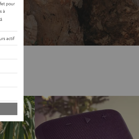
fet pour
s à
s
rs actif