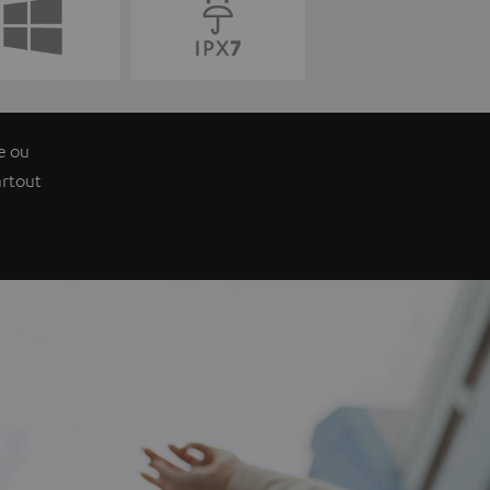
e ou
rtout