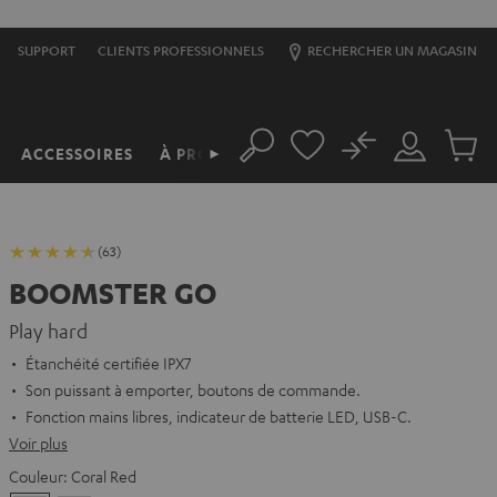
SUPPORT
CLIENTS PROFESSIONNELS
RECHERCHER UN MAGASIN
No
ACCESSOIRES
À PROPOS
►
Rechercher
Mon
Produit
compte
du
panier
(63)
BOOMSTER GO
Play hard
Étanchéité certifiée IPX7
Son puissant à emporter, boutons de commande.
Fonction mains libres, indicateur de batterie LED, USB-C.
Voir plus
Couleur:
Coral Red