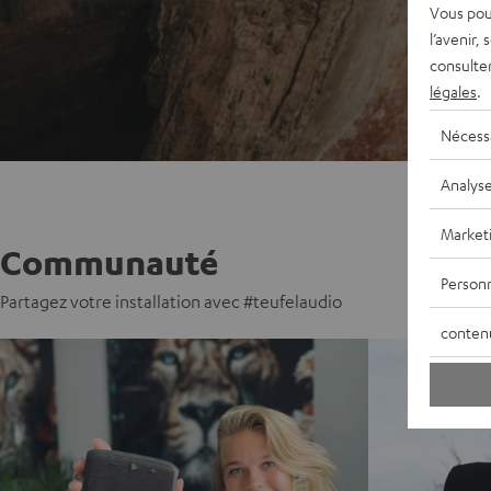
Vous pou
l’avenir,
consulte
légales
.
Nécess
Analys
Market
Communauté
Personn
Partagez votre installation avec #teufelaudio
conten