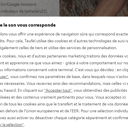
 Siri/Google Assistant
indicateur de batterie LED,
hronisée.
e le son vous corresponde
s, avec des temps de charge
lons vous offrir une expérience de navigation sûre qui correspond exact
êts. Pour cela, Teufel utilise des cookies et d'autres technologies de suivi 
galement celles de tiers et utilise des services de personnalisation.
x cookies, nous et d'autres partenaires marketing traitons des données v
nt et apprenons ce que vous aimez - grâce à votre comportement sur not
x informations concernant votre terminal. C'est vous qui décidez : en cli
user"
, vous confirmez nos paramètres de base, dans lesquels nous n'acti
es nécessaires. Vous recevrez ainsi des recommandations, mais celles-ci 
au hasard. En cliquant sur
"Accepter tout"
, vous obtiendrez des publicités
our 63 Evaluations)
lisées et des contenus vraiment pertinents pour vous. Vous acceptez ici
tion de tous les cookies ainsi que le transfert et le traitement de vos donné
en dehors de l'Union européenne et de l'EER. Pour une sélection individu
 ÉVALUATIONS
vez aussi activer ou désactiver chaque catégorie séparément et confirme
 la sélection"
.