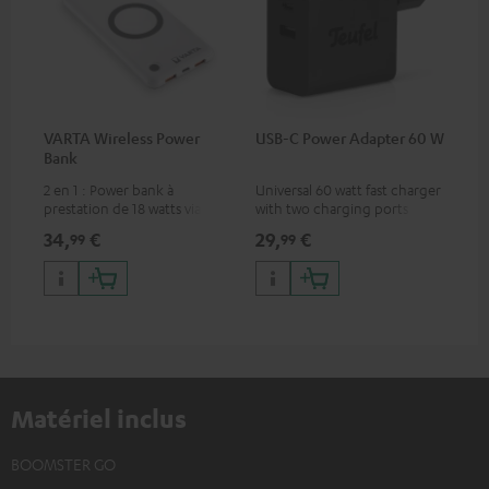
VARTA Wireless Power
USB-C Power Adapter 60 W
Bank
2 en 1 : Power bank à
Universal 60 watt fast charger
prestation de 18 watts via USB
with two charging ports
type C & recharge sans-fil
(USB-C 60 watts/USB 7.5
34,
€
29,
€
99
99
jusqu’à 10 watts
watts) for headphones &
portables as well as laptops
and additional devices with
up to 60 watts of power and
USB-C connectivity
Matériel inclus
BOOMSTER GO