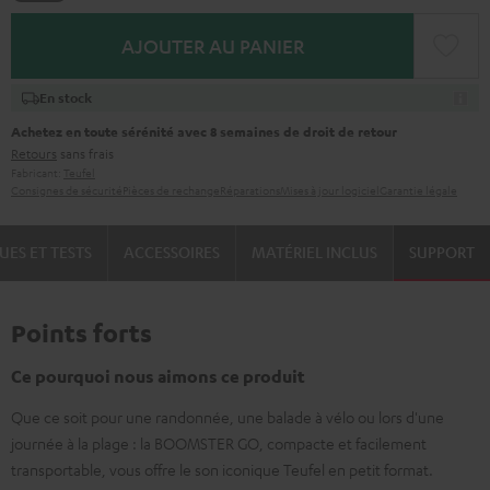
AJOUTER AU PANIER
En stock
Achetez en toute sérénité avec 8 semaines de droit de retour
Retours
sans frais
Fabricant:
Teufel
Consignes de sécurité
Pièces de rechange
Réparations
Mises à jour logiciel
Garantie légale
UES ET TESTS
ACCESSOIRES
MATÉRIEL INCLUS
SUPPORT
Points forts
Ce pourquoi nous aimons ce produit
Que ce soit pour une randonnée, une balade à vélo ou lors d'une
journée à la plage : la BOOMSTER GO, compacte et facilement
transportable, vous offre le son iconique Teufel en petit format.