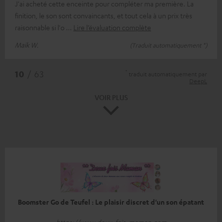
J'ai acheté cette enceinte pour compléter ma première. La
finition, le son sont convaincants, et tout cela à un prix très
raisonnable si l'o
Lire l’évaluation complète
Maik W.
(Traduit automatiquement *)
*
10
/ 63
traduit automatiquement par
DeepL
VOIR PLUS
Boomster Go de Teufel : Le plaisir discret d'un son épatant