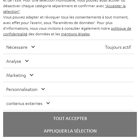
’
et de l'EER. Pour une sélection individuelle, vous pouvez aussi activer ou
désactiver chaque catégorie séparément et confirmer avec
"Accepter la
s
e
sélection"
.
Retours sans frais
à
Vous pouvez adapter et révoquer tous les consentements à tout moment,
x
avec effet pour l’avenir, sous "Paramètres de données". Pour plus
l
p
d'informations, nous vous invitons à consulter également notre
politique de
Service client à vie
confidentialité
des données et les
mentions légales
.
a
é
g
Plus de 45 ans d'expertise
d
Nécessaire
Toujours actif
a
i
Analyse
r
t
a
i
Marketing
n
o
Personnalisation
t
n
i
contenus externes
e
TOUT ACCEPTER
Teufel adhère à la Fédération du e-commerce et de la vente à distance (Fevad) et à sa charte
qualité. La Fevad est membre du réseau européen Ecommerce Europe Trustmark.
Lancer
APPLIQUER LA SÉLECTION
le
chat