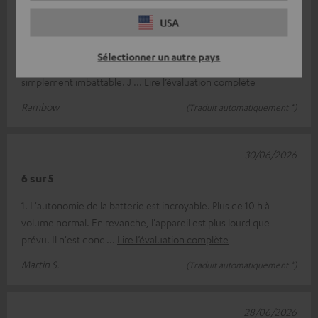
Petit mais raffiné
USA
Cette enceinte séduit par sa bonne qualité sonore, elle est
Sélectionner un autre pays
compacte et, en plus, étanche – pour moi, elle est tout
simplement imbattable. J
Lire l’évaluation complète
Rambow
(Traduit automatiquement *)
30/06/2026
6 sur 5
1. L'autonomie de la batterie est incroyable. Plus de 10 h à
volume normal. En revanche, l'appareil est plus lourd que
prévu. Il n'est donc
Lire l’évaluation complète
Martin S.
(Traduit automatiquement *)
28/06/2026