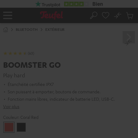
ERS LE
ONTENU
No
Sau
Page
Rechercher
Produi
d’accueil
du
BLUETOOTH
EXTÉRIEUR
panier
(63)
BOOMSTER GO
Play hard
Étanchéité certifiée IPX7
Son puissant à emporter, boutons de commande.
Fonction mains libres, indicateur de batterie LED, USB-C.
Voir plus
Couleur:
Coral Red
Coral
Night
Red
Black