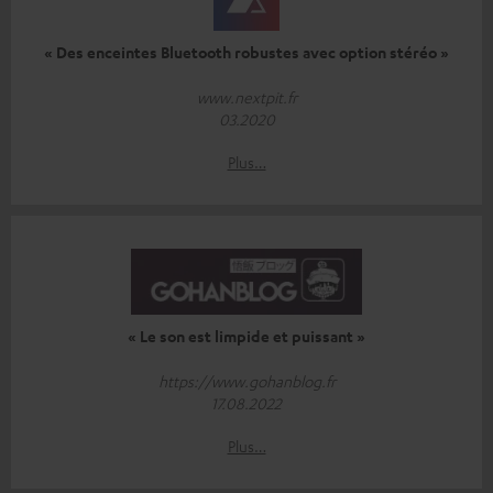
« Des enceintes Bluetooth robustes avec option stéréo »
www.nextpit.fr
03.2020
Plus…
« Le son est limpide et puissant »
https://www.gohanblog.fr
17.08.2022
Plus…