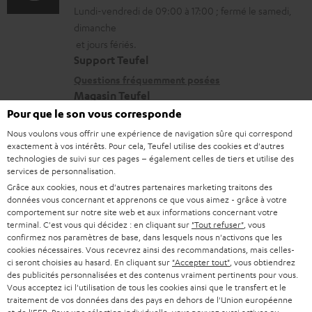
a
Lundi-vendredi de 09:00 à 17:00 ; fermé le samedi,
m
t
o
r
dimanche
a
a
n
g
et jours fériés.
t
i
s
Support Teufel
e
i
l
r
Questions fréquemment posées
a
Magasin Teufel
o
s
e
b
Pour que le son vous corresponde
Faites l’expérience de nos produits de près et
n
c
l
l
laissez-vous conseiller personnellement dans nos
Nous voulons vous offrir une expérience de navigation sûre qui correspond
s
o
a
e
exactement à vos intérêts. Pour cela, Teufel utilise des cookies et d'autres
magasins.
technologies de suivi sur ces pages – également celles de tiers et utilise des
r
n
t
Vue d’ensemble
s
services de personnalisation.
e
t
i
Grâce aux cookies, nous et d'autres partenaires marketing traitons des
données vous concernant et apprenons ce que vous aimez - grâce à votre
l
a
v
comportement sur notre site web et aux informations concernant votre
a
c
terminal. C'est vous qui décidez : en cliquant sur
"Tout refuser"
, vous
e
confirmez nos paramètres de base, dans lesquels nous n'activons que les
t
t
s
cookies nécessaires. Vous recevrez ainsi des recommandations, mais celles-
ci seront choisies au hasard. En cliquant sur
"Accepter tout"
, vous obtiendrez
i
à
des publicités personnalisées et des contenus vraiment pertinents pour vous.
v
Vous acceptez ici l'utilisation de tous les cookies ainsi que le transfert et le
l
traitement de vos données dans des pays en dehors de l'Union européenne
e
8 semaines d'essai