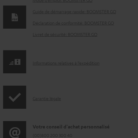
D
Mode d’emploi: BOOMSTER GO
o
Guide de démarrage rapide: BOOMSTER GO
c
Déclaration de conformité: BOOMSTER GO
u
Livret de sécurité: BOOMSTER GO
m
e
n
I
Informations relatives à l’expédition
t
n
s
f
t
o
é
I
Garantie légale
r
l
n
m
é
f
a
c
o
D
Votre conseil d'achat personnalisé
t
h
r
é
(00)800 200 300 40
i