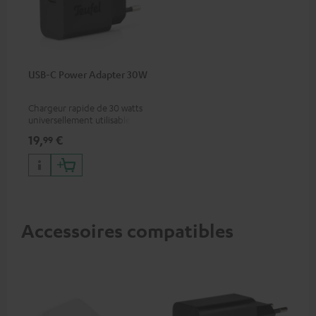
USB-C Power Adapter 30W
Chargeur rapide de 30 watts
universellement utilisable
pour écouteurs et appareils
19,
€
99
portables, ainsi que pour
iPhones Apple, smartphones
Android, tablettes et
appareils avec port USB-C
Accessoires compatibles