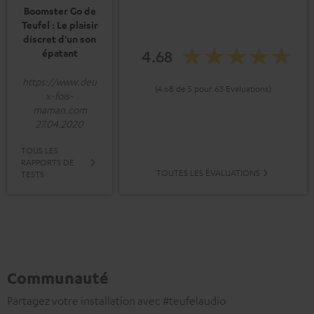
Boomster Go de
Teufel : Le plaisir
discret d'un son
4.68
épatant
https://www.deu
(4.68 de 5 pour 63 Evaluations)
x-fois-
maman.com
27.04.2020
TOUS LES
RAPPORTS DE
TOUTES LES ÉVALUATIONS
TESTS
Communauté
Partagez votre installation avec #teufelaudio