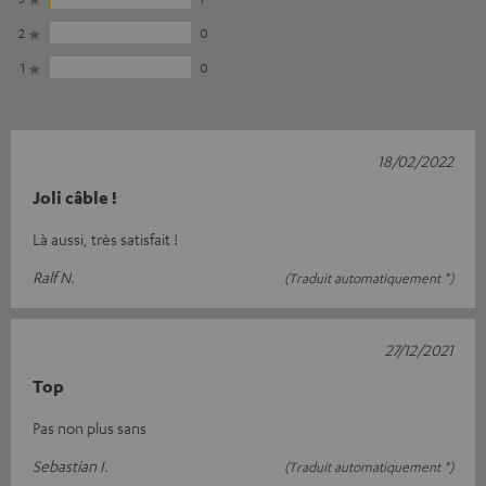
2
0
1
0
18/02/2022
Joli câble !
Là aussi, très satisfait !
Ralf N.
(Traduit automatiquement *)
27/12/2021
Top
Pas non plus sans
Sebastian I.
(Traduit automatiquement *)