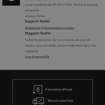
t
Lundi-vendredi de 09:00 à 17:00 ; fermé le samedi,
m
t
é
dimanche
a
a
et jours fériés.
l
t
i
Support Teufel
é
i
l
Questions fréquemment posées
c
Magasin Teufel
o
s
h
Faites l’expérience de nos produits de près et
n
c
a
laissez-vous conseiller personnellement dans nos
s
o
magasins.
r
r
n
Vue d’ensemble
g
e
t
e
l
a
a
a
c
b
t
t
l
8 semaines d'essai
i
e
v
Retours sans frais
s
e