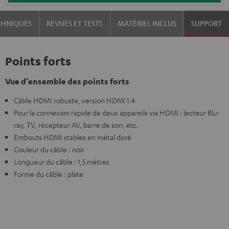
CHNIQUES
REVUES ET TESTS
MATÉRIEL INCLUS
SUPPORT
Points forts
Vue d’ensemble des points forts
Câble HDMI robuste, version HDMI 1.4
Pour la connexion rapide de deux appareils via HDMI : lecteur Blu-
ray, TV, récepteur AV, barre de son, etc.
Embouts HDMI stables en métal doré
Couleur du câble : noir
Longueur du câble : 1,5 mètres
Forme du câble : plate