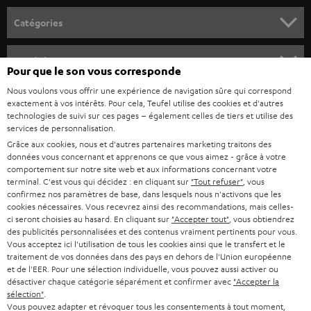
o
Catégories
u
HOME CINEMA
s
Société
Pour que le son vous corresponde
à
SYSTEMES COMPLETS HOME CINEMA
Nous voulons vous offrir une expérience de navigation sûre qui correspond
SUPPORT
l
Boutiques en ligne Teufel
exactement à vos intérêts. Pour cela, Teufel utilise des cookies et d'autres
BARRES DE SON
technologies de suivi sur ces pages – également celles de tiers et utilise des
a
CARRIÈRE
services de personnalisation.
ALLEMAGNE
n
Grâce aux cookies, nous et d'autres partenaires marketing traitons des
STEREO
PRESSE
données vous concernant et apprenons ce que vous aimez - grâce à votre
e
AUTRICHE
comportement sur notre site web et aux informations concernant votre
SMART HOME
w
terminal. C'est vous qui décidez : en cliquant sur
"Tout refuser"
, vous
B2B
confirmez nos paramètres de base, dans lesquels nous n'activons que les
s
cookies nécessaires. Vous recevrez ainsi des recommandations, mais celles-
SUISSE
BLUETOOTH
BLOG
ci seront choisies au hasard. En cliquant sur
"Accepter tout"
, vous obtiendrez
l
des publicités personnalisées et des contenus vraiment pertinents pour vous.
CASQUES AUDIO
e
Vous acceptez ici l'utilisation de tous les cookies ainsi que le transfert et le
PAYS-BAS
NEWSLETTER
traitement de vos données dans des pays en dehors de l'Union européenne
t
CASQUES BLUETOOTH AUDIO
et de l'EER. Pour une sélection individuelle, vous pouvez aussi activer ou
MAGASINS
désactiver chaque catégorie séparément et confirmer avec
"Accepter la
BELGIQUE
t
sélection"
.
SYSTEMES COMPLETS
e
AVANTAGES D’ACHAT
Vous pouvez adapter et révoquer tous les consentements à tout moment,