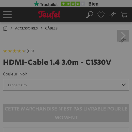
ERS LE
ONTENU
No
Sau
Page
Rechercher
Produi
d’accueil
du
ACCESSOIRES
CÂBLES
panier
(138)
HDMI-Cable 1.4 3.0m - C1530V
Couleur:
Noir
CETTE MARCHANDISE N’EST PAS LIVRABLE POUR LE
MOMENT