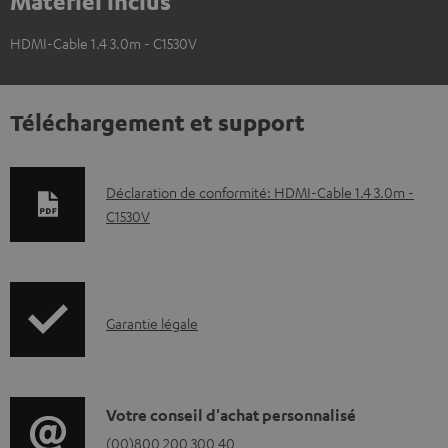
Matériel inclus
HDMI-Cable 1.4 3.0m - C1530V
Téléchargement et support
D
Déclaration de conformité: HDMI-Cable 1.4 3.0m -
C1530V
o
c
u
m
I
Garantie légale
e
n
n
f
t
o
D
Votre conseil d'achat personnalisé
s
r
é
(00)800 200 300 40