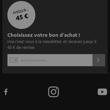
JUSQU'À -
45 €
I
Choisissez votre bon d'achat !
Inscrivez-vous à la newsletter et recevez jusqu'à
n
45 € de remise.
s
c
S'ABO
EMAIL
r
WIDGET
i
v
e
z
-
v