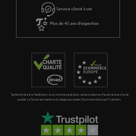
s
Service client à vie
à
Plus de 45 ans d'expertise
l
a
g
a
r
a
n
t
Teufel adhère à la Fédération du e-commerce et de la vente à distance (Fevad) et à sa charte
i
qualité. La Fevad est membre du réseau européen Ecommerce Europe Trustmark.
e