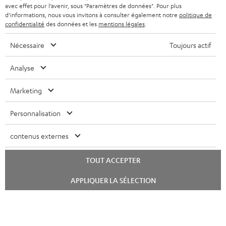
avec effet pour l’avenir, sous "Paramètres de données". Pour plus
FRANCE
r
ENCEINTES
d'informations, nous vous invitons à consulter également notre
politique de
L’HISTOIRE DE TEUFEL
confidentialité
des données et les
mentions légales
.
POLOGNE
ULTIMA
MANAGEMENT
Nécessaire
Toujours actif
ÉCOUTEURS INTRA-AURICULAIRES
ESPAGNE
DEVELOPPEMENT DURABLE
Analyse
Sous réserve de modifications techniques, de fautes de frappe et d’autres
FANSHOP
VALEURS
erreurs. Les accessoires figurant sur l’image ne font pas partie du contenu de
Marketing
ITALIE
livraison. D’éventuels frais d’élimination des batteries sont inclus dans le prix.
NOUVEAUTÉS
ACCESSIBILITÉ
Personnalisation
USA
©2026 Lautsprecher Teufel GmbH - Tous droits réservés.
contenus externes
Mentions légales
CGV
Politique de confidentialité
AUTRES PAYS
Paramètres de confidentialité
EU Data Act
renoncer au contrat ici
TOUT ACCEPTER
Lancer
APPLIQUER LA SÉLECTION
le
chat