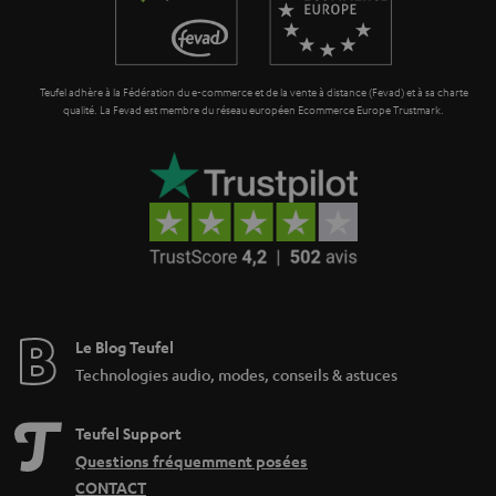
a
i
n
o
t
n
Teufel adhère à la Fédération du e-commerce et de la vente à distance (Fevad) et à sa charte
i
qualité. La Fevad est membre du réseau européen Ecommerce Europe Trustmark.
e
Le Blog Teufel
Technologies audio, modes, conseils & astuces
Teufel Support
Questions fréquemment posées
CONTACT