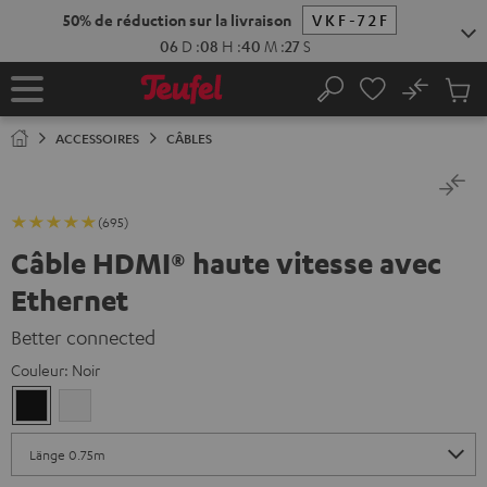
ERS LE
50% de réduction sur la livraison
VKF-72F
ONTENU
06
D
:
08
H
:
40
M
:
27
S
No
Sau
Page
Rechercher
Produi
d’accueil
du
ACCESSOIRES
CÂBLES
panier
(695)
Câble HDMI® haute vitesse avec
Ethernet
Better connected
Couleur:
Noir
Noir
Blanc