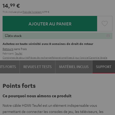
14,
€
99
TVA incluse
plus
frais de livraison
4,99 €
AJOUTER AU PANIER
En stock
Achetez en toute sérénité avec 8 semaines de droit de retour
Retours
sans frais
Fabricant:
Teufel
Consignes de sécurité
Pièces de rechange
Réparations
Mises à jour logiciel
Garantie légale
NTS FORTS
REVUES ET TESTS
MATÉRIEL INCLUS
SUPPORT
Points forts
Ce pourquoi nous aimons ce produit
Notre câble HDMI Teufel est un élément indispensable vous
permettant de connecter les consoles de jeu, les téléviseurs, les