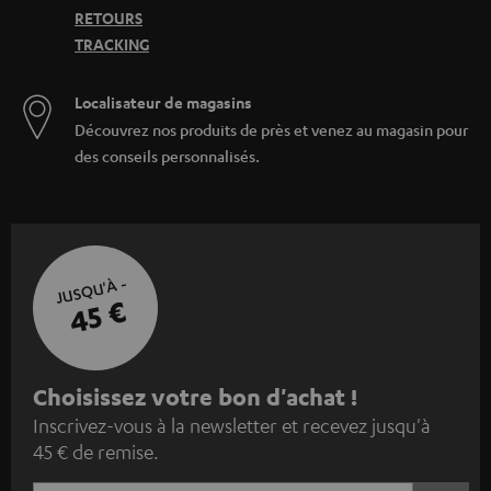
RETOURS
TRACKING
Localisateur de magasins
Découvrez nos produits de près et venez au magasin pour
des conseils personnalisés.
JUSQU'À -
45 €
I
Choisissez votre bon d'achat !
Inscrivez-vous à la newsletter et recevez jusqu'à
n
45 € de remise.
s