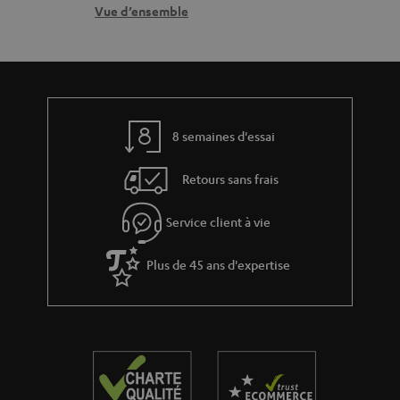
b
r
n
t
Vue d’ensemble
l
e
t
i
e
l
a
v
s
a
c
e
t
t
s
8 semaines d'essai
i
à
v
l
Retours sans frais
e
’
s
Service client à vie
e
à
x
Plus de 45 ans d'expertise
l
p
a
é
g
d
a
i
r
t