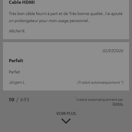
Cable HDMI
Très bon câble fourni à part et de Très bonne qualité. J'ai ajouté
un prolongateur pour mon usage personnel.
Michel R.
02/07/2026
Parfait
Parfait
Jürgen L.
(Traduit automatiquement *)
*
10
/ 695
traduit automatiquement par
DeepL
VOIR PLUS