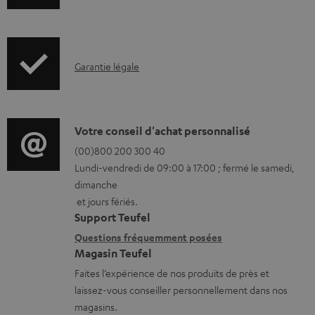
e
n
n
f
t
o
s
I
Garantie légale
r
t
n
m
é
f
a
l
o
D
Votre conseil d'achat personnalisé
t
é
r
é
(00)800 200 300 40
i
c
Lundi-vendredi de 09:00 à 17:00 ; fermé le samedi,
m
t
o
dimanche
h
a
a
n
et jours fériés.
a
t
i
s
Support Teufel
r
i
l
r
Questions fréquemment posées
g
Magasin Teufel
o
s
e
e
Faites l’expérience de nos produits de près et
n
c
l
laissez-vous conseiller personnellement dans nos
a
s
o
a
magasins.