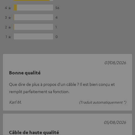
4
56
3
4
2
1
1
0
07/08/2026
Bonne qualité
Que dire de plus à propos d'un câble ? Il est bien conçu et
remplit parfaitement sa fonction.
Karl M.
(Traduit automatiquement *)
05/08/2026
Câble de haute qualité