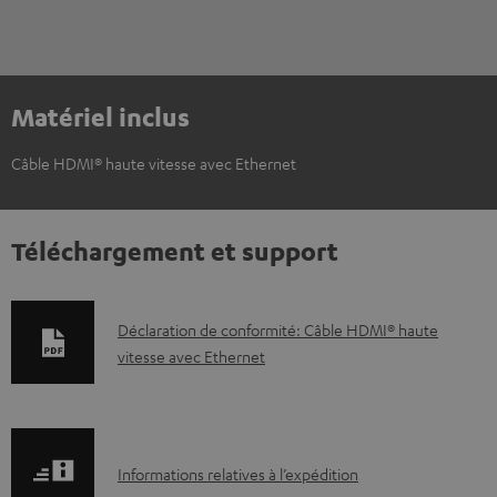
Matériel inclus
Câble HDMI® haute vitesse avec Ethernet
Téléchargement et support
D
Déclaration de conformité: Câble HDMI® haute
vitesse avec Ethernet
o
c
u
m
I
Informations relatives à l’expédition