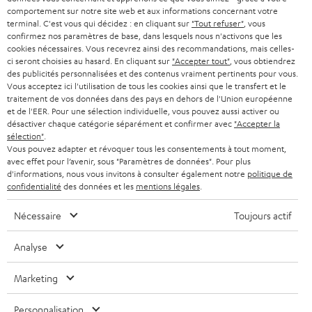
e
AUTRICHE
comportement sur notre site web et aux informations concernant votre
SMART HOME
w
terminal. C'est vous qui décidez : en cliquant sur
"Tout refuser"
, vous
B2B
confirmez nos paramètres de base, dans lesquels nous n'activons que les
s
SUISSE
cookies nécessaires. Vous recevrez ainsi des recommandations, mais celles-
BLUETOOTH
BLOG
ci seront choisies au hasard. En cliquant sur
"Accepter tout"
, vous obtiendrez
l
des publicités personnalisées et des contenus vraiment pertinents pour vous.
CASQUES AUDIO
e
Vous acceptez ici l'utilisation de tous les cookies ainsi que le transfert et le
PAYS-BAS
NEWSLETTER
traitement de vos données dans des pays en dehors de l'Union européenne
t
CASQUES BLUETOOTH AUDIO
et de l'EER. Pour une sélection individuelle, vous pouvez aussi activer ou
MAGASINS
désactiver chaque catégorie séparément et confirmer avec
"Accepter la
BELGIQUE
t
sélection"
.
SYSTEMES COMPLETS
e
AVANTAGES D’ACHAT
Vous pouvez adapter et révoquer tous les consentements à tout moment,
avec effet pour l’avenir, sous "Paramètres de données". Pour plus
FRANCE
r
ENCEINTES
d'informations, nous vous invitons à consulter également notre
politique de
L’HISTOIRE DE TEUFEL
confidentialité
des données et les
mentions légales
.
POLOGNE
ULTIMA
MANAGEMENT
Nécessaire
Toujours actif
ÉCOUTEURS INTRA-AURICULAIRES
ESPAGNE
DEVELOPPEMENT DURABLE
Analyse
Sous réserve de modifications techniques, de fautes de frappe et d’autres
FANSHOP
VALEURS
erreurs. Les accessoires figurant sur l’image ne font pas partie du contenu de
Marketing
ITALIE
livraison. D’éventuels frais d’élimination des batteries sont inclus dans le prix.
NOUVEAUTÉS
ACCESSIBILITÉ
Personnalisation