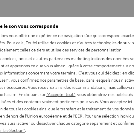
e le son vous corresponde
lons vous offrir une expérience de navigation sûre qui correspond exact
êts. Pour cela, Teufel utilise des cookies et d'autres technologies de suivi 
galement celles de tiers et utilise des services de personnalisation.
x cookies, nous et d'autres partenaires marketing traitons des données v
nt et apprenons ce que vous aimez - grâce à votre comportement sur not
x informations concernant votre terminal. C'est vous qui décidez : en cli
user"
, vous confirmez nos paramètres de base, dans lesquels nous n'acti
es nécessaires. Vous recevrez ainsi des recommandations, mais celles-ci 
au hasard. En cliquant sur
"Accepter tout"
, vous obtiendrez des publicités
lisées et des contenus vraiment pertinents pour vous. Vous acceptez ici
I et habillage commercial HDMI, et les logos HDMI sont des m
tion de tous les cookies ainsi que le transfert et le traitement de vos donné
en dehors de l'Union européenne et de l'EER. Pour une sélection individu
vez aussi activer ou désactiver chaque catégorie séparément et confirme
 la sélection"
.