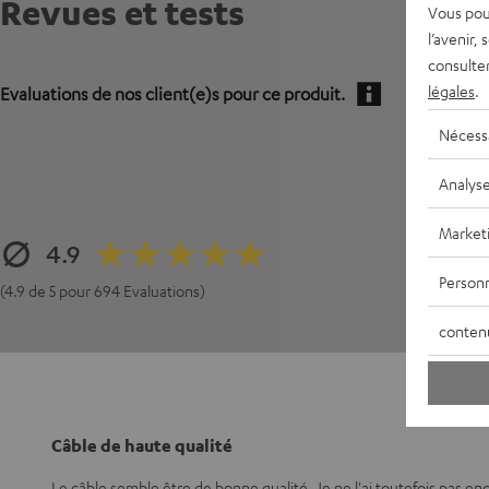
Revues et tests
Vous pou
l’avenir,
consulte
légales
.
Evaluations de nos client(e)s pour ce produit.
Nécess
Analys
Market
4.9
Personn
(4.9 de 5 pour 694 Evaluations)
conten
Câble de haute qualité
Le câble semble être de bonne qualité. Je ne l'ai toutefois pas encore