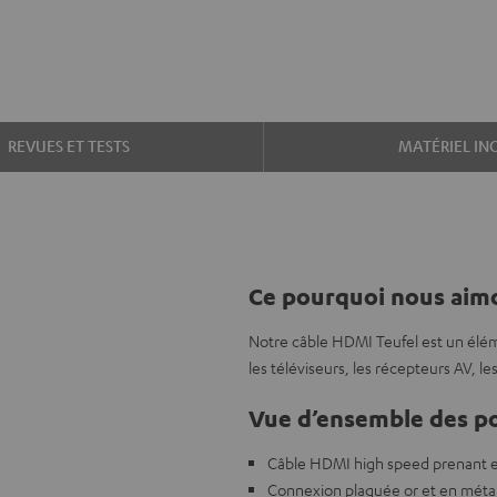
REVUES ET TESTS
MATÉRIEL IN
Ce pourquoi nous aimo
Notre câble HDMI Teufel est un élém
les téléviseurs, les récepteurs AV, le
Vue d’ensemble des po
Câble HDMI high speed prenant e
Connexion plaquée or et en métal,