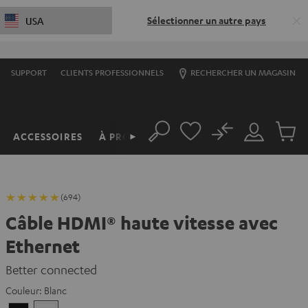
Sélectionner un autre pays
USA
SUPPORT
CLIENTS PROFESSIONNELS
RECHERCHER UN MAGASIN
No
ACCESSOIRES
À PROPOS
►
Rechercher
Mon
Produit
compte
du
panier
(694)
Câble HDMI® haute vitesse avec
Ethernet
Better connected
Couleur:
Blanc