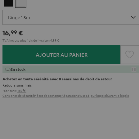
Noir
Blanc
16,
€
99
TVA incluse
plus
frais de livraison
4,99 €
AJOUTER AU PANIER
En stock
Achetez en toute sérénité avec 8 semaines de droit de retour
Retours
sans frais
Fabricant:
Teufel
Consignes de sécurité
Pièces de rechange
Réparations
Mises à jour logiciel
Garantie légale