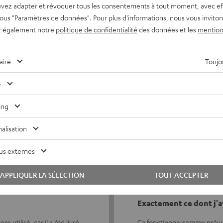
vez adapter et révoquer tous les consentements à tout moment, avec ef
 sous "Paramètres de données". Pour plus d'informations, nous vous inviton
r également notre
politique de confidentialité
des données et les
mention
aire
Toujou
5
633
4
56
e
3
4
ing
2
1
alisation
1
0
us externes
APPLIQUER LA SÉLECTION
TOUT ACCEPTER
05/08/2026
Exactement ce dont j'a
 utilisé, car il a été livré
Ça fonctionne comme prévu.