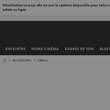
Sélectionnez un pays afin de voir le contenu disponible pour celui-ci
achats en ligne
ERS LE
ONTENU
ENCEINTES
HOME CINÉMA
BARRES DE SON
BLUE
Page
d’accueil
ACCESSOIRES
CÂBLES