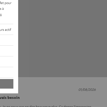
fet pour
s à
s
rs actif
01/08/2026
vais besoin
 Je ne peux pas en dire beaucoup plus. Ça donne l'impression