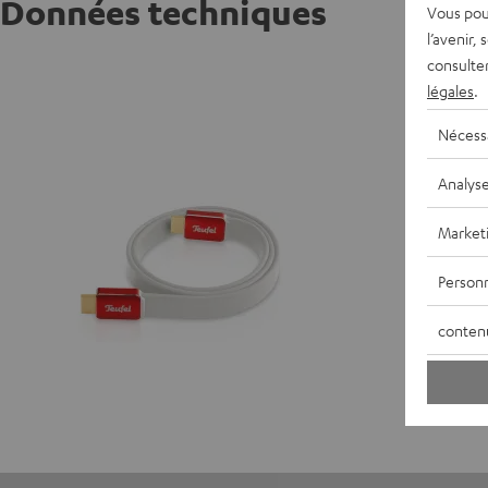
Données techniques
Vous pou
l’avenir,
consulte
Câble H
légales
.
Câble H
Nécess
R
Analys
C
Market
Personn
conten