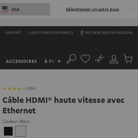
Sélectionner un autre pays
USA
SUPPORT
CLIENTS PROFESSIONNELS
RECHERCHER UN MAGASIN
No
ACCESSOIRES
À PROPOS
►
Rechercher
Mon
Produit
compte
du
panier
(104)
Câble HDMI® haute vitesse avec
Ethernet
Couleur:
Blanc
Noir
Blanc