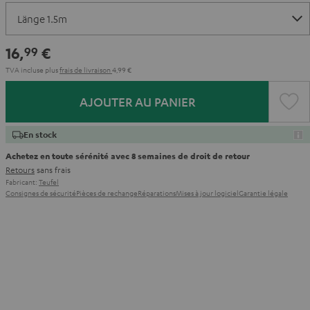
16,
€
99
TVA incluse
plus
frais de livraison
4,99 €
AJOUTER AU PANIER
En stock
Achetez en toute sérénité avec 8 semaines de droit de retour
Retours
sans frais
Fabricant:
Teufel
Consignes de sécurité
Pièces de rechange
Réparations
Mises à jour logiciel
Garantie légale