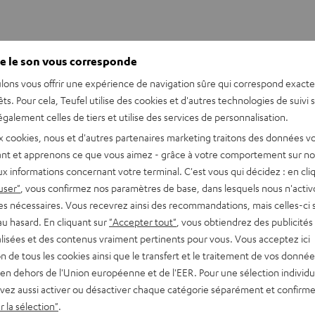
e le son vous corresponde
lons vous offrir une expérience de navigation sûre qui correspond exact
êts. Pour cela, Teufel utilise des cookies et d'autres technologies de suivi 
galement celles de tiers et utilise des services de personnalisation.
x cookies, nous et d'autres partenaires marketing traitons des données v
nt et apprenons ce que vous aimez - grâce à votre comportement sur not
x informations concernant votre terminal. C'est vous qui décidez : en cli
user"
, vous confirmez nos paramètres de base, dans lesquels nous n'acti
es nécessaires. Vous recevrez ainsi des recommandations, mais celles-ci 
au hasard. En cliquant sur
"Accepter tout"
, vous obtiendrez des publicités
lisées et des contenus vraiment pertinents pour vous. Vous acceptez ici
I et habillage commercial HDMI, et les logos HDMI sont des m
tion de tous les cookies ainsi que le transfert et le traitement de vos donné
en dehors de l'Union européenne et de l'EER. Pour une sélection individu
vez aussi activer ou désactiver chaque catégorie séparément et confirme
 la sélection"
.