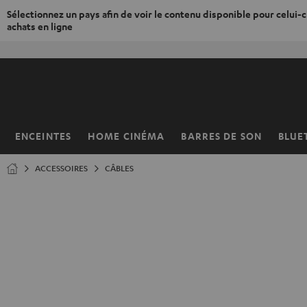
Sélectionnez un pays afin de voir le contenu disponible pour celui-ci
achats en ligne
ERS LE
ONTENU
ENCEINTES
HOME CINÉMA
BARRES DE SON
BLUE
Page
d’accueil
ACCESSOIRES
CÂBLES