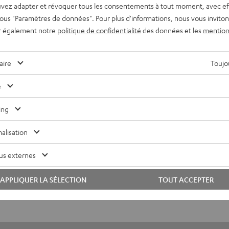
vez adapter et révoquer tous les consentements à tout moment, avec ef
 sous "Paramètres de données". Pour plus d'informations, nous vous inviton
r également notre
politique de confidentialité
des données et les
mention
DMI® haute vitesse avec Ethernet
DMI high speed prenant en charge tous les formats 2.0 comme 4
aire
Toujou
etour audio
e
onnexions
ing
alisation
us externes
APPLIQUER LA SÉLECTION
TOUT ACCEPTER