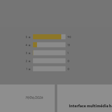
5
90
4
13
3
1
2
0
1
0
19/06/2026
Interface multimédia h